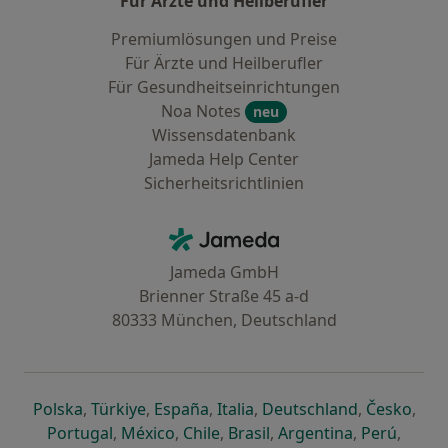
Für Ärzte und Heilberufler
Premiumlösungen und Preise
Für Ärzte und Heilberufler
Für Gesundheitseinrichtungen
Noa Notes
neu
Wissensdatenbank
Jameda Help Center
Sicherheitsrichtlinien
Kontakt
Jameda - Startseite
Jameda GmbH
Brienner Straße 45 a-d
80333 München, Deutschland
öffnet in einer neuen Registerkarte
öffnet in einer neuen Registerkarte
öffnet in einer neuen Registerk
öffnet in einer neuen Reg
öffnet in ei
öffn
Polska
,
Türkiye
,
España
,
Italia
,
Deutschland
,
Česko
,
öffnet in einer neuen Registerkarte
öffnet in einer neuen Registerkarte
öffnet in einer neuen Register
öffnet in einer neuen R
öffnet in ei
öffnet
Portugal
,
México
,
Chile
,
Brasil
,
Argentina
,
Perú
,