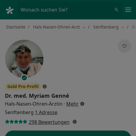
Ha
Wonach suchen Sie?
Startseite
Hals-Nasen-Ohren-Arzt
Senftenberg
D
Stadt ändern
Stadt 
Gold Pro-Profil
Dr. med.
Myriam Genné
über Spezialisierungen
Hals-Nasen-Ohren-Ärztin
·
Mehr
Senftenberg
1 Adresse
298 Bewertungen