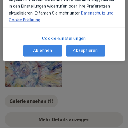
werden.
darauf, Sie auf Ihrem Weg zu begleiten.
in den Einstellungen widerrufen oder Ihre Präferenzen
Nasennebenhöhlenentzündung
Sprechen Sie mich an!
aktualisieren. Erfahren Sie mehr unter
Datenschutz und
a11y_sr_more_diseases
Kehlkopfentzündung
+18
Cookie Erklärung
Konsultationsformate
Persönlich
Standorte anzeigen (1)
Cookie-Einstellungen
Fotos und Videos
Ablehnen
Akzeptieren
Galerie ansehen (1)
Mehr Details anzeigen
über Erfahrungen