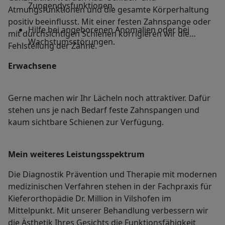
Zungendysfunktionen.
Atmungsfunktionen und die gesamte Körperhaltung
positiv beeinflusst. Mit einer festen Zahnspange oder
Hilfe bei angeborenen Anomalien oder bei
mit durchsichtigen Schienen korrigieren wir die
Wachstumsstörungen.
Fehlstellung der Zähne.
Erwachsene
Gerne machen wir Ihr Lächeln noch attraktiver. Dafür
stehen uns je nach Bedarf feste Zahnspangen und
kaum sichtbare Schienen zur Verfügung.
Mein weiteres Leistungs­spektrum
Die Diagnostik Prävention und Therapie mit modernen
medizinischen Verfahren stehen in der Fachpraxis für
Kieferorthopädie Dr. Million in Vilshofen im
Mittelpunkt. Mit unserer Behandlung verbessern wir
die Ästhetik Ihres Gesichts die Funktionsfähigkeit