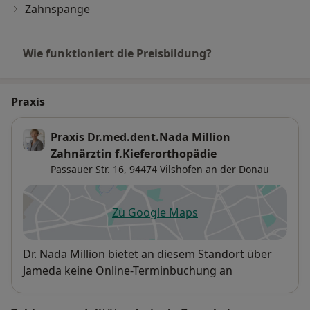
Zahnspange
Wie funktioniert die Preisbildung?
Praxis
Praxis Dr.med.dent.Nada Million
Zahnärztin f.Kieferorthopädie
Passauer Str. 16,
94474
Vilshofen an der Donau
Zu Google Maps
öffnet in einer neuen Registe
Verfügbarkeit
Dr. Nada Million bietet an diesem Standort über
Jameda keine Online-Terminbuchung an