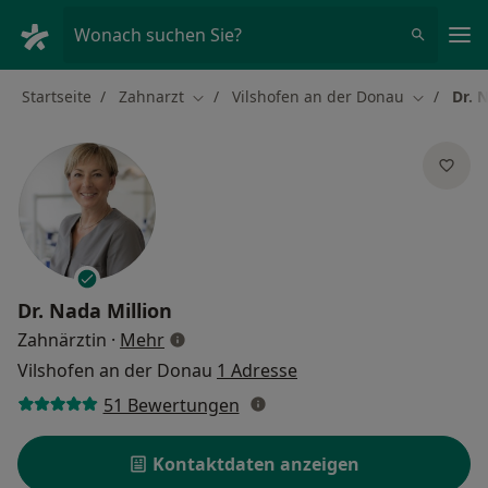
Ha
Wonach suchen Sie?
Startseite
Zahnarzt
Vilshofen an der Donau
Dr. 
Stadt ändern
Stadt änd
Dr.
Nada Million
über Spezialisierungen
Zahnärztin
·
Mehr
Vilshofen an der Donau
1 Adresse
51 Bewertungen
Kontaktdaten anzeigen