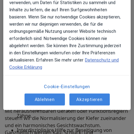
verwenden, um Daten für Statistiken zu sammeln und
Dazu gehören:
Inhalte zu liefern, die auf Ihren Surfgewohnheiten
basieren. Wenn Sie nur notwendige Cookies akzeptieren,
werden wir nur diejenigen verwenden, die für die
Die Abgewöhnung schädlicher Gewohnheiten
ordnungsgemäße Nutzung unserer Website technisch
(„Habits“) wie Schnuller- oder Fingerlutschen
erforderlich sind. Notwendige Cookies können nie
Nägelkauen Lippenbeißen oder -saugen.
abgelehnt werden. Sie können Ihre Zustimmung jederzeit
in den Einstellungen widerrufen oder Ihre Präferenzen
Die Offenhaltung von Lücken wie sie durch
aktualisieren. Erfahren Sie mehr unter
Datenschutz und
vorzeitigen Verlust von Milchzähnen entstehen.
Cookie Erklärung
Hilfe bei deutlichen Fehlentwicklungen der Kiefer
Zahnspangen
wie frontal offene Bisse oder seitliche Kreuzbisse.
Cookie-Einstellungen
Kinder und Jugendliche
Ablehnen
Akzeptieren
Hilfe bei übermäßigem Zähneknirschen mit
frühzeitiger Abnutzung der ersten bleibenden
Mit herausnehmbaren Geräten oder Funktionsreglern
Zähne.
steuern wir die Normalisierung der Kiefer zueinander
und ein harmonisches Gesichtswachstum.
Interdisziplinäre Hilfe zur Beseitigung von
Ganzheitlich werden Kau- Schluck- und