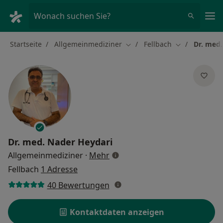
Ha
Wonach suchen Sie?
Startseite
Allgemeinmediziner
Fellbach
Dr. med.
Stadt ändern
Stadt ändern
Dr. med.
Nader Heydari
über Spezialisierungen
Allgemeinmediziner
·
Mehr
Fellbach
1 Adresse
40 Bewertungen
Kontaktdaten anzeigen