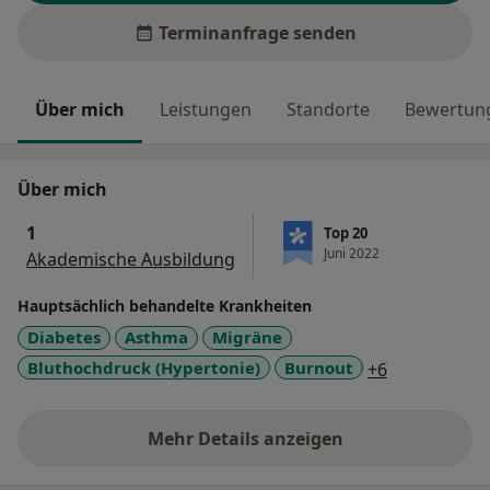
Terminanfrage senden
Über mich
Leistungen
Standorte
Bewertung
Über mich
1
Top 20
Juni 2022
Akademische Ausbildung
Hauptsächlich behandelte Krankheiten
Diabetes
Asthma
Migräne
a11y_sr_mor
Bluthochdruck (Hypertonie)
Burnout
+6
Mehr Details anzeigen
über Erfahrungen