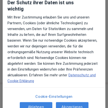
Der Schutz ihrer Daten ist uns
über Jameda keine Online-Terminbuchung an
wichtig
Mit Ihrer Zustimmung erlauben Sie uns und unseren
Zahlungsmodalitäten (private Besuche)
Partnern, Cookies (oder ähnliche Technologien) zu
verwenden, um Daten für Statistiken zu sammeln und
Akzeptierte Versicherungen
Inhalte zu liefern, die auf Ihren Surfgewohnheiten
Details
basieren. Wenn Sie nur notwendige Cookies akzeptieren,
werden wir nur diejenigen verwenden, die für die
Telefonnummer
ordnungsgemäße Nutzung unserer Website technisch
0711 5...
Telefonnummer anzeigen
erforderlich sind. Notwendige Cookies können nie
0711 50...
Telefonnummer anzeigen
abgelehnt werden. Sie können Ihre Zustimmung jederzeit
in den Einstellungen widerrufen oder Ihre Präferenzen
Mehr Details anzeigen
über die Adresse
aktualisieren. Erfahren Sie mehr unter
Datenschutz und
Cookie Erklärung
Erfahrungen
Cookie-Einstellungen
Bewerten
Ablehnen
Akzeptieren