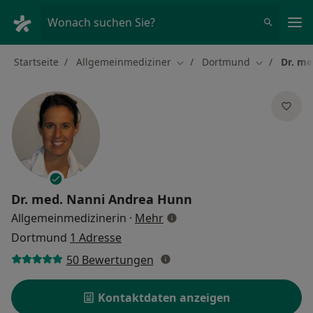
Ha
Wonach suchen Sie?
Startseite
Allgemeinmediziner
Dortmund
Dr. me
Stadt ändern
Stadt änder
Dr. med.
Nanni Andrea Hunn
über Spezialisierungen
Allgemeinmedizinerin
·
Mehr
Dortmund
1 Adresse
50 Bewertungen
Kontaktdaten anzeigen