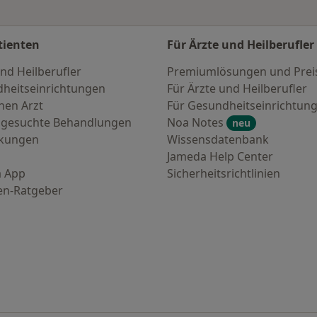
tienten
Für Ärzte und Heilberufler
nd Heilberufler
Premiumlösungen und Prei
heitseinrichtungen
Für Ärzte und Heilberufler
nen Arzt
Für Gesundheitseinrichtun
 gesuchte Behandlungen
Noa Notes
neu
nkungen
Wissensdatenbank
Jameda Help Center
 App
Sicherheitsrichtlinien
en-Ratgeber