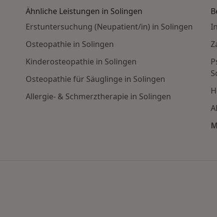
Ähnliche Leistungen in Solingen
B
Erstuntersuchung (Neupatient/in) in Solingen
I
Osteopathie in Solingen
Z
Kinderosteopathie in Solingen
P
S
Osteopathie für Säuglinge in Solingen
H
Allergie- & Schmerztherapie in Solingen
A
M
ahren in den beliebtesten Städten
 ändern