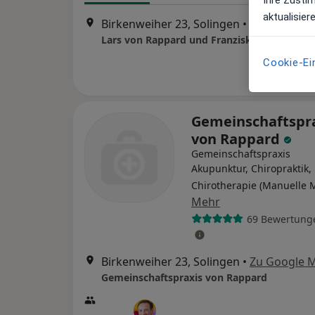
Ihre Zusti
aktualisier
Birkenweiher 23, Solingen
•
Zu Google 
Lars von Rappard und Franziska von Rappa
Cookie-Ei
Gemeinschaftspr
von Rappard
Gemeinschaftspraxis
Akupunktur, Chiropraktik,
Chirotherapie (Manuelle 
Mehr
69 Bewertung
Birkenweiher 23, Solingen
•
Zu Google 
Gemeinschaftspraxis von Rappard