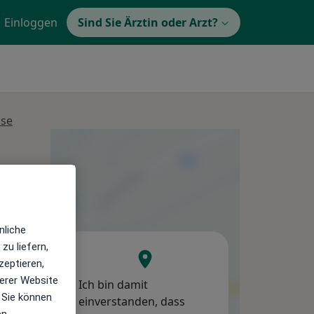
Einloggen
Sind Sie Ärztin oder Arzt?
sse
Mi,
Do,
Fr,
12 Aug
13 Aug
14 Aug
nliche
zu liefern,
zeptieren,
erer Website
Ich bin damit
 Sie können
einverstanden, dass