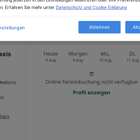
mmung jederzeit in den Einstellungen widerrufen oder Ihre Präferenz
en. Erfahren Sie mehr unter
Datenschutz und Cookie Erklärung
Maps
rd
Ablehnen
Ak
nstellungen
axis
Heute
Morgen
Mo,
Di,
8 Aug
9 Aug
10 Aug
11 Aug
Online-Terminbuchung nicht verfügbar
·
Medizin)
Profil anzeigen
en
Maps