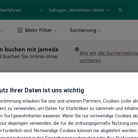
et, Erkrankung, Name
z.B. Berlin
Mehr Filter
Sortierung
in buchen mit jameda
Wie wir die Suchergebni
d buchen Sie online ohne
sortieren
d
Heute
Morgen
Mo,
Di,
8 Aug
9 Aug
10 Aug
11 Aug
·
raktiker
tz ihrer Daten ist uns wichtig
Zustimmung erlauben Sie uns und unseren Partnern, Cookies (oder äh
gen
Online-Terminbuchung nicht verfügbar
en) zu verwenden, um Daten für Statistiken zu sammeln und Inhalte 
ren Surfgewohnheiten basieren. Wenn Sie nur notwendige Cookies ak
Terminanfrage senden
 nur diejenigen verwenden, die für die ordnungsgemäße Nutzung uns
erforderlich sind. Notwendige Cookies können nie abgelehnt werden.