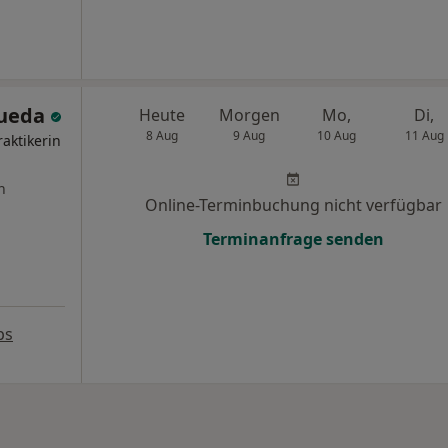
Rueda
Heute
Morgen
Mo,
Di,
8 Aug
9 Aug
10 Aug
11 Aug
raktikerin
n
Online-Terminbuchung nicht verfügbar
Terminanfrage senden
ps