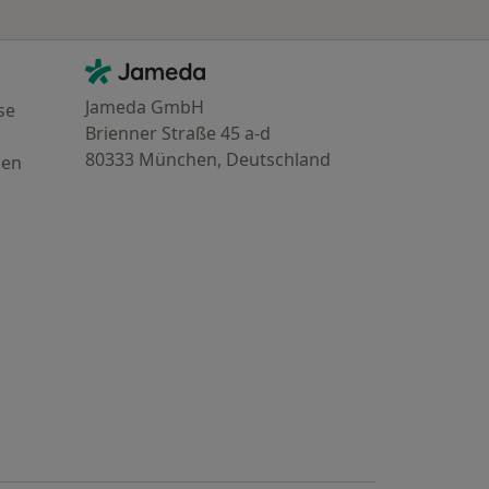
Kontakt
Jameda - Startseite
Jameda GmbH
se
Brienner Straße 45 a-d
80333 München, Deutschland
gen