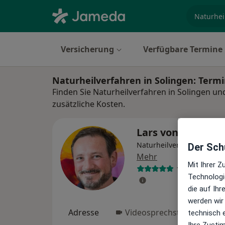
Fachgebi
Versicherung
Verfügbare Termine
Naturheilverfahren in Solingen: Term
Finden Sie Naturheilverfahren in Solingen un
zusätzliche Kosten.
Lars von Rappar
Naturheilverfahren, Heilp
Der Schu
Mehr
Mit Ihrer 
132 Bewertun
Technologi
die auf Ih
werden wir
Adresse
Videosprechstunde
technisch 