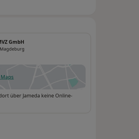
 MVZ GmbH
Magdeburg
e Maps
fnet in einer neuen Registerkarte
dort über Jameda keine Online-