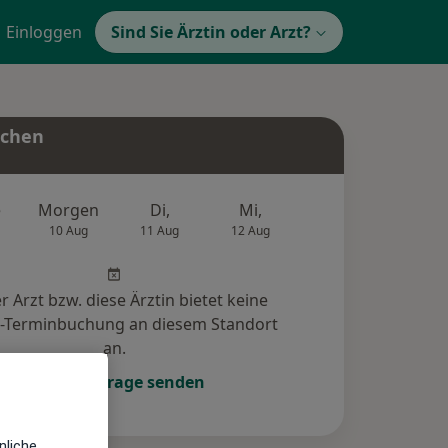
Einloggen
Sind Sie Ärztin oder Arzt?
uchen
e
Morgen
Di,
Mi,
Do,
Fr,
10 Aug
11 Aug
12 Aug
13 Aug
14 Au
r Arzt bzw. diese Ärztin bietet keine
e-Terminbuchung an diesem Standort
an.
Terminanfrage senden
nliche