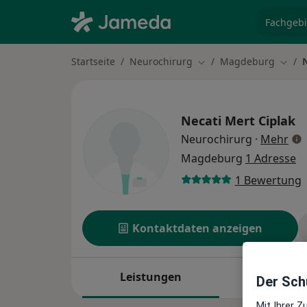
Fachgebi
Startseite
Neurochirurg
Magdeburg
Stadt ändern
Stadt
Necati Mert Ciplak
übe
Neurochirurg
·
Mehr
Magdeburg
1 Adresse
1 Bewertung
Kontaktdaten anzeigen
Leistungen
Standort
Der Schu
Mit Ihrer 