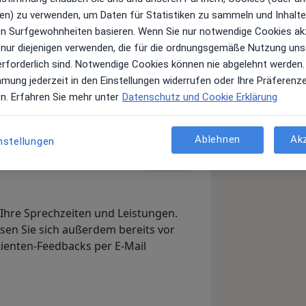
en) zu verwenden, um Daten für Statistiken zu sammeln und Inhalte 
ren Surfgewohnheiten basieren. Wenn Sie nur notwendige Cookies ak
 nur diejenigen verwenden, die für die ordnungsgemäße Nutzung uns
Leistungen und Kosten
erforderlich sind. Notwendige Cookies können nie abgelehnt werden.
e Informationen über Leistungen
mmung jederzeit in den Einstellungen widerrufen oder Ihre Präferenz
ügt.
en. Erfahren Sie mehr unter
Datenschutz und Cookie Erklärung
Ablehnen
Ak
nstellungen
Arzt-Info
, Ihre Sprechzeiten und Leistungen.
en Sie sich außerdem bereits vor
tienten-Feedbacks per E-Mail