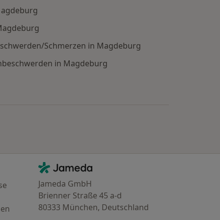
 Magdeburg
 Magdeburg
eschwerden/Schmerzen in Magdeburg
lenbeschwerden in Magdeburg
e: Städte in der Nähe von Magdeburg
Kontakt
Jameda - Startseite
Jameda GmbH
se
Brienner Straße 45 a-d
80333 München, Deutschland
gen