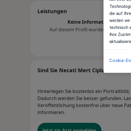
Technologi
Leistungen
die auf Ih
werden wir
Keine Informationen über 
technisch 
Auf diesem Profil wurden noch kein
Ihre Zusti
hinzugef
aktualisier
Cookie-Ei
Sind Sie Necati Mert Ciplak?
Hinterlegen Sie kostenlos ein Portraitbild
Dadurch werden Sie besser gefunden. Lass
Veröffentlichung kostenfrei über neue Pa
informieren.
Jetzt als Arzt anmelden