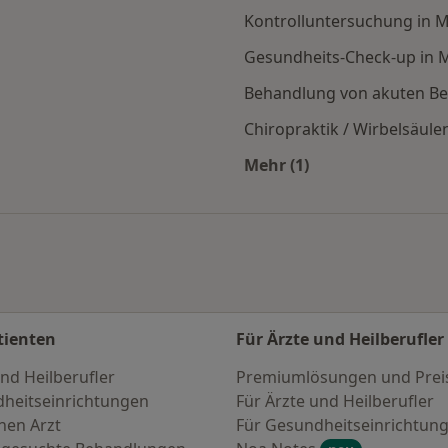
Kontrolluntersuchung in
Gesundheits-Check-up in
Behandlung von akuten B
Chiropraktik / Wirbelsäu
Mehr (1)
en
Mehr in der Kategori
tienten
Für Ärzte und Heilberufler
nd Heilberufler
Premiumlösungen und Prei
heitseinrichtungen
Für Ärzte und Heilberufler
nen Arzt
Für Gesundheitseinrichtun