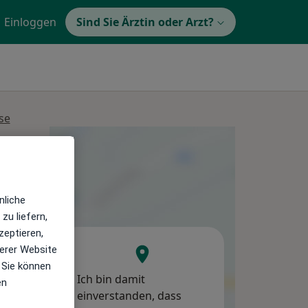
Einloggen
Sind Sie Ärztin oder Arzt?
se
Mi,
Do,
Fr,
12 Aug
13 Aug
14 Aug
nliche
zu liefern,
zeptieren,
erer Website
 Sie können
Ich bin damit
en
einverstanden, dass