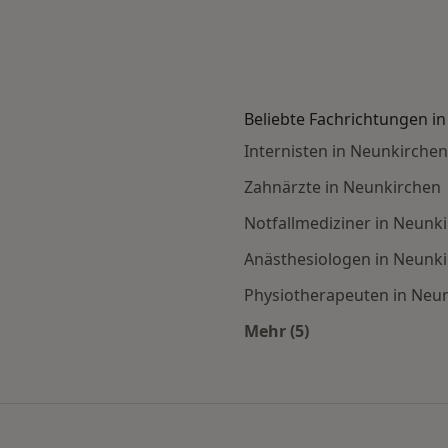
Beliebte Fachrichtungen i
Internisten in Neunkirchen
Zahnärzte in Neunkirchen
Notfallmediziner in Neunk
Anästhesiologen in Neunk
Physiotherapeuten in Neu
Mehr (5)
in den beliebtesten Städten
Mehr in der Kategori
dern