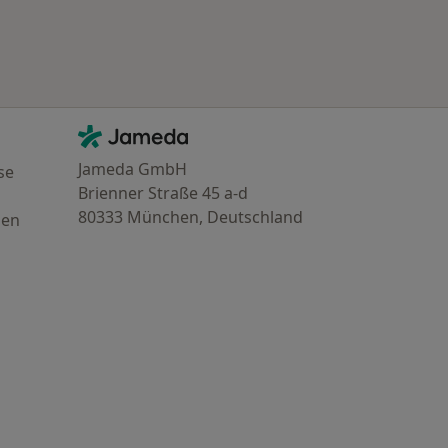
Kontakt
Jameda - Startseite
Jameda GmbH
se
Brienner Straße 45 a-d
80333 München, Deutschland
gen