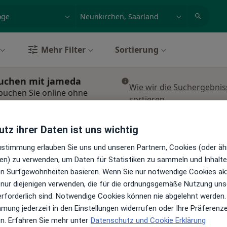
et, Erkrankung, Name
z.B. Berlin
Mehr Filter
Sortierung
buchen mit jameda
Wie wir die Suchergebnis
buchen Sie online ohne
sortieren
tz ihrer Daten ist uns wichtig
Heute
Morgen
Mo,
Di,
8 Aug
9 Aug
10 Aug
11 Aug
Zustimmung erlauben Sie uns und unseren Partnern, Cookies (oder äh
en) zu verwenden, um Daten für Statistiken zu sammeln und Inhalte 
en
ren Surfgewohnheiten basieren. Wenn Sie nur notwendige Cookies ak
Online-Terminbuchung nicht verfügbar
 nur diejenigen verwenden, die für die ordnungsgemäße Nutzung uns
Terminanfrage senden
erforderlich sind. Notwendige Cookies können nie abgelehnt werden.
 Maps
mmung jederzeit in den Einstellungen widerrufen oder Ihre Präferenz
GmbH
en. Erfahren Sie mehr unter
Datenschutz und Cookie Erklärung