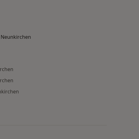
n Neunkirchen
irchen
irchen
nkirchen
e: Beliebte Fachrichtungen in Neunkirchen