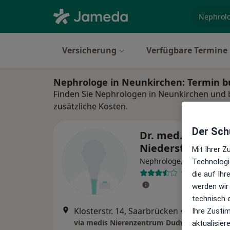
Fachgebi
Versicherung
Verfügbare Termine
Nephrologe in Neunkirchen: Termin 
Finden Sie Nephrologen in Neunkirchen und 
zusätzliche Kosten.
Der Schu
Dr. med. Colmar
Niederstadt
Mit Ihrer 
Nephrologe, Internist
Technologi
12 Bewertung
die auf Ih
werden wir
technisch 
Klosterstr. 14, Saarbrücken
•
Zu Google
Ihre Zusti
via medis Nierenzentrum Dudweiler MVZ 
aktualisier