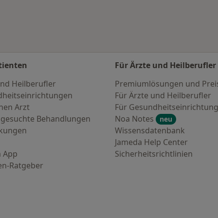
tienten
Für Ärzte und Heilberufler
nd Heilberufler
Premiumlösungen und Prei
heitseinrichtungen
Für Ärzte und Heilberufler
nen Arzt
Für Gesundheitseinrichtun
 gesuchte Behandlungen
Noa Notes
neu
nkungen
Wissensdatenbank
Jameda Help Center
 App
Sicherheitsrichtlinien
en-Ratgeber