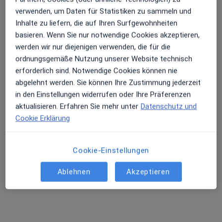
verwenden, um Daten für Statistiken zu sammeln und
Inhalte zu liefern, die auf Ihren Surfgewohnheiten
basieren. Wenn Sie nur notwendige Cookies akzeptieren,
Dr. med. Abdul Hadi Al-Nahlaoui
werden wir nur diejenigen verwenden, die für die
Neurochirurg
ordnungsgemäße Nutzung unserer Website technisch
38 Bewertungen
erforderlich sind. Notwendige Cookies können nie
abgelehnt werden. Sie können Ihre Zustimmung jederzeit
Zu Google
in den Einstellungen widerrufen oder Ihre Präferenzen
Friedrich-Ebert-Str. 157-159, Münster
•
Maps
aktualisieren. Erfahren Sie mehr unter
Datenschutz und
Praxis Abdul Hadi Al-Nahlaoui Facharzt für Neurochirurgie
Cookie Erklärung
Dieser Arzt bzw. diese Ärztin bietet keine Online-Terminbuchung an diesem Standort an.
Cookie-Einstellungen
Terminanfrage senden
Ablehnen
Akzeptieren