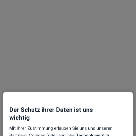
Pariser Bogen 7, Dortmund
•
Zu Google Maps
ONZ Dortmund Dres. Bernd Illerhaus Wolfram Steens Thomas Bierstedt u.w.
Dieser Arzt bzw. diese Ärztin bietet keine Online-Terminbuchung an diesem Standort an.
Terminanfrage senden
Ärzte und Heilberufler verfügbar
Diese Ärzte und Heilberufler befinden sich
außerhalb von Innenstadt-West, Dortmund,
Nordrhein-Westfalen in Gebieten nahe Ihrer Suche.
Der Schutz ihrer Daten ist uns
wichtig
Mit Ihrer Zustimmung erlauben Sie uns und unseren
Partnern, Cookies (oder ähnliche Technologien) zu