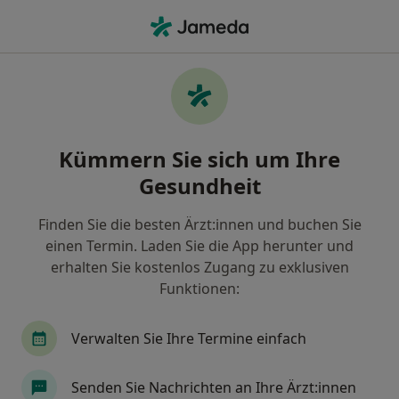
Ha
Neurochirurg • Innenstadt-West, Dortmund, Nordrhein-Westfalen
Filter & Sortierung
Zu Google Maps
Neurochirurgen in Dortmund,
Kümmern Sie sich um Ihre
Innenstadt-West
Gesundheit
Wie wir die Suchergebnisse sortieren
Finden Sie die besten Ärzt:innen und buchen Sie
einen Termin. Laden Sie die App herunter und
erhalten Sie kostenlos Zugang zu exklusiven
Funktionen:
Verwalten Sie Ihre Termine einfach
Boshr Alhasan
Senden Sie Nachrichten an Ihre Ärzt:innen
Neurochirurg