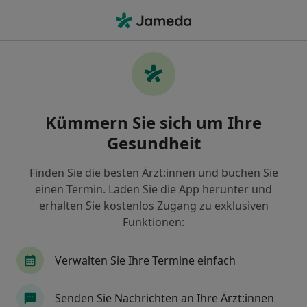
Ha
Neurologe • Hennigsdorf, Brandenburg
Filter & Sortierung
Zu Google Maps
Neurologe in Hennigsdorf: Termin
Kümmern Sie sich um Ihre
buchen mit jameda
Gesundheit
Finden Sie Neurologen in Hennigsdorf und buchen
Sie online ohne zusätzliche Kosten.
Finden Sie die besten Ärzt:innen und buchen Sie
Wie wir die Suchergebnisse sortieren
einen Termin. Laden Sie die App herunter und
erhalten Sie kostenlos Zugang zu exklusiven
Funktionen:
Verwalten Sie Ihre Termine einfach
Senden Sie Nachrichten an Ihre Ärzt:innen