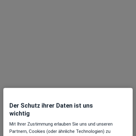
Prof. Dr. med. Christian E. Elger
Neurologe
50 Bewertungen
Augustenburger Platz 1, Berlin
•
Zu Google Maps
Campus Virchow-Klinikum CharitéCentrum 17 Klinik f. Pädiatrie Abt. Neurologie
Dieser Arzt bzw. diese Ärztin bietet keine Online-Terminbuchung an diesem Standort an.
Terminanfrage senden
Der Schutz ihrer Daten ist uns
wichtig
Mit Ihrer Zustimmung erlauben Sie uns und unseren
Partnern, Cookies (oder ähnliche Technologien) zu