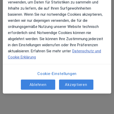
verwenden, um Daten für Statistiken zu sammeln und
Inhalte zu liefern, die auf Ihren Surfgewohnheiten
basieren. Wenn Sie nur notwendige Cookies akzeptieren,
werden wir nur diejenigen verwenden, die für die
ordnungsgemäße Nutzung unserer Website technisch
Praxis Karina Dan Heilpraktikerin für
erforderlich sind. Notwendige Cookies können nie
japanische systemische Akupunktur
abgelehnt werden. Sie können Ihre Zustimmung jederzeit
Praxis
in den Einstellungen widerrufen oder Ihre Präferenzen
·
Mehr
Orthopädie, Akupunktur, Allergologie
aktualisieren. Erfahren Sie mehr unter
Datenschutz und
2 Bewertungen
Cookie Erklärung
Lütticher Str. 6, Berlin
•
Zu Google Maps
Praxis Karina Dan Heilpraktikerin für japanische systemische Akupunktur
Cookie-Einstellungen
Privatpraxis
Ablehnen
Akzeptieren
Keine Online-Terminbuchung über jameda verfügbar
Profil anzeigen