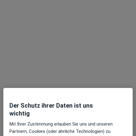
Neurologin
Potsdamer Chaussee 69, Berlin
•
Zu Google Maps
Kliniken i.Theodor-Wenzel-Werk Abt.Neurologie
Dieser Arzt bzw. diese Ärztin bietet keine Online-Terminbuchung an diesem Standort an.
Terminanfrage senden
Der Schutz ihrer Daten ist uns
Gelareh Torabi
wichtig
Neurologin
Mit Ihrer Zustimmung erlauben Sie uns und unseren
Partnern, Cookies (oder ähnliche Technologien) zu