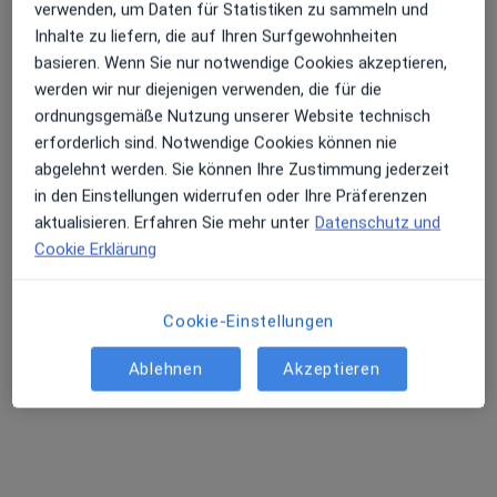
Adresse 1
Adresse 2
verwenden, um Daten für Statistiken zu sammeln und
Inhalte zu liefern, die auf Ihren Surfgewohnheiten
basieren. Wenn Sie nur notwendige Cookies akzeptieren,
Zu Google
August-Bebel-Platz 2, Kleinmachnow
•
werden wir nur diejenigen verwenden, die für die
Maps
ordnungsgemäße Nutzung unserer Website technisch
NeuroPraxis Kleinmachnow
erforderlich sind. Notwendige Cookies können nie
Privatpraxis
abgelehnt werden. Sie können Ihre Zustimmung jederzeit
Dieser Arzt bzw. diese Ärztin bietet keine Online-Terminbuchung an diesem Standort an.
in den Einstellungen widerrufen oder Ihre Präferenzen
aktualisieren. Erfahren Sie mehr unter
Datenschutz und
Terminanfrage senden
Cookie Erklärung
Cookie-Einstellungen
Ärzte und Heilberufler verfügbar
Diese Ärzte und Heilberufler befinden sich
Ablehnen
Akzeptieren
außerhalb von Potsdam, Brandenburg in Gebieten
nahe Ihrer Suche.