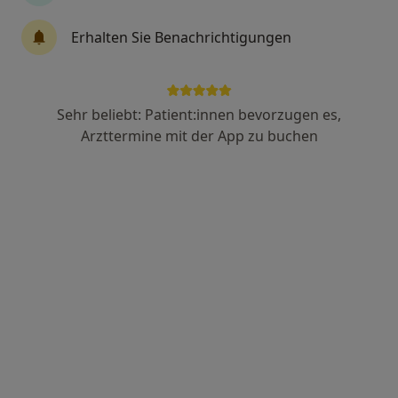
Anzeige
Erhalten Sie Benachrichtigungen
Dr. med. Vepusha Senthuran
Neurologin
1 Bewertung
Sehr beliebt: Patient:innen bevorzugen es,
Arzttermine mit der App zu buchen
Rubensstr. 119, Berlin
•
Zu Google Maps
MVZ Policum Berlin Friedenau - Neurologie
Dieser Arzt bzw. diese Ärztin bietet keine Online-Terminbuchung an diesem Standort an.
Terminanfrage senden