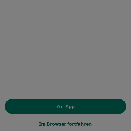
Mehr (5)
Mehr in der Kategorie: Neurologen in den beli
Alle Neurologe
Ähnliche Leistungen in Potsdam
Behandlung von akuten Beschwerden/Schmerzen
in Potsdam
Blutentnahme in Potsdam
Kontrolluntersuchung in Potsdam
Lungenfunktionsuntersuchung in Potsdam
Befundbesprechung in Potsdam
Beliebte Fachrichtungen in Potsdam
Zur App
Zahnärzte in Potsdam
Internisten in Potsdam
Im Browser fortfahren
Psychologische Psychotherapeuten in Potsdam