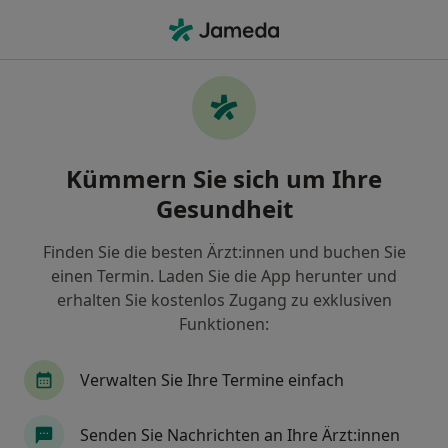
Ha
Neurologe • Potsdam, Brandenburg
Filter & Sortierung
Zu Google Maps
Neurologe in Potsdam: Termin buchen
Kümmern Sie sich um Ihre
mit jameda
Gesundheit
Finden Sie Neurologen in Potsdam und buchen Sie
online ohne zusätzliche Kosten.
Finden Sie die besten Ärzt:innen und buchen Sie
Wie wir die Suchergebnisse sortieren
einen Termin. Laden Sie die App herunter und
erhalten Sie kostenlos Zugang zu exklusiven
Funktionen:
Verwalten Sie Ihre Termine einfach
Senden Sie Nachrichten an Ihre Ärzt:innen