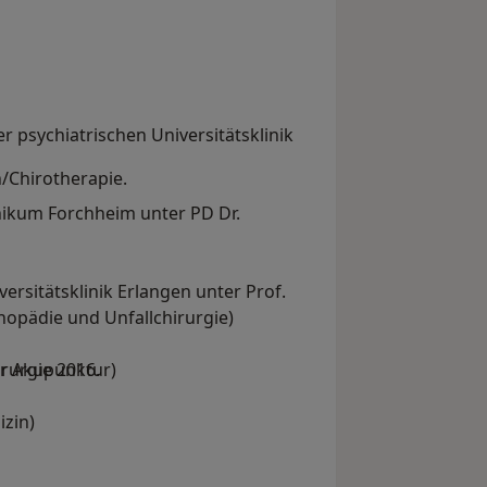
er psychiatrischen Universitätsklinik
n/Chirotherapie.
nikum Forchheim unter PD Dr.
rsitätsklinik Erlangen unter Prof.
opädie und Unfallchirurgie)
rurgie 2016.
ür Akupunktur)
zin)