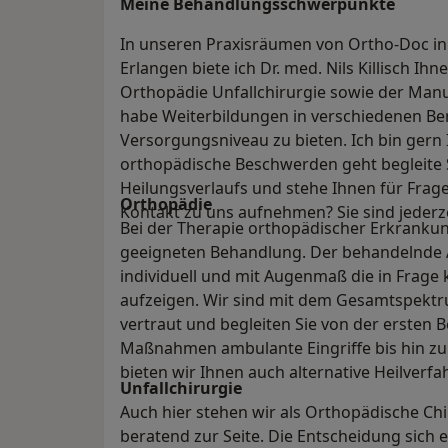
Meine Behandlungs­schwerpunkte
In unseren Praxisräumen von Ortho-Doc in d
Erlangen biete ich Dr. med. Nils Killisch I
Orthopädie Unfallchirurgie sowie der Manue
habe Weiterbildungen in verschiedenen Be
Versorgungsniveau zu bieten. Ich bin ger
orthopädische Beschwerden geht begleite
Heilungsverlaufs und stehe Ihnen für Frag
Orthopädie
Kontakt zu uns aufnehmen? Sie sind jederz
Bei der Therapie orthopädischer Erkrankung
geeigneten Behandlung. Der behandelnde A
individuell und mit Augenmaß die in Fra
aufzeigen. Wir sind mit dem Gesamtspekt
vertraut und begleiten Sie von der ersten 
Maßnahmen ambulante Eingriffe bis hin zu
bieten wir Ihnen auch alternative Heilverfa
Unfallchirurgie
Auch hier stehen wir als Orthopädische Ch
beratend zur Seite. Die Entscheidung sich e