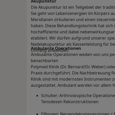
Akupunktur
Die Akupunktur ist ein Teilgebiet der tradi
Sie geht von Lebensenergien im Körpers aus
Meridianen zirkulieren und einen steuernde
haben. Diese Behandlungstechnik hat sich i
hocheffiziente und dabei nebenwirkungsar
etabliert. Wir dürfen aufgrund unserer spez
Nadelakupunktur als Kassenleistung für 
Ambulante Operationen
Umfang anwenden.
Ambulante Operationen weden von uns per
benachbarten
Polymed Klinik (Dr. Bernard/Dr. Weber) o
Praxis durchgeführt. Die Nachbetreuung fin
Klinik sind mit modernsten Instrumenten 
ausgestattet. Ambulant werden vor allem f
Schulter: Arthroskopische Operatione
Tenodesen Rekonstruktionen
Ellbogen: Nervendekompressionen z.B