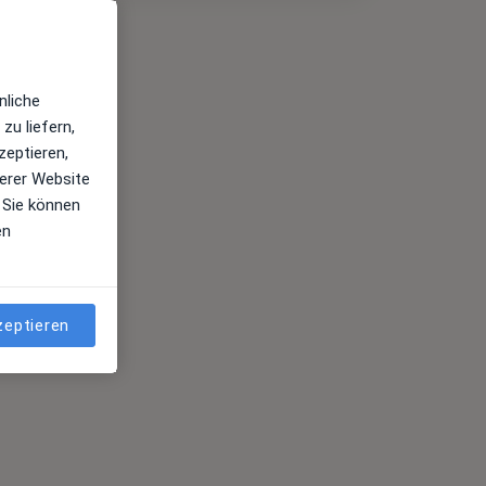
nliche
zu liefern,
zeptieren,
erer Website
 Sie können
en
zeptieren