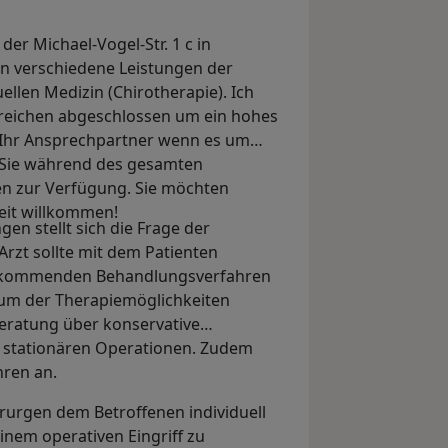
er Michael-Vogel-Str. 1 c in
hnen verschiedene Leistungen der
llen Medizin (Chirotherapie). Ich
reichen abgeschlossen um ein hohes
n Ihr Ansprechpartner wenn es um
 Sie während des gesamten
en zur Verfügung. Sie möchten
eit willkommen!
en stellt sich die Frage der
rzt sollte mit dem Patienten
ge kommenden Behandlungsverfahren
rum der Therapiemöglichkeiten
Beratung über konservative
 stationären Operationen. Zudem
hren an.
irurgen dem Betroffenen individuell
inem operativen Eingriff zu