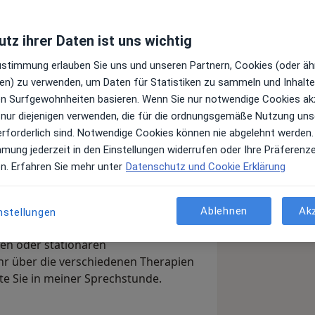
tz ihrer Daten ist uns wichtig
Zustimmung erlauben Sie uns und unseren Partnern, Cookies (oder äh
en) zu verwenden, um Daten für Statistiken zu sammeln und Inhalte 
ren Surfgewohnheiten basieren. Wenn Sie nur notwendige Cookies ak
 nur diejenigen verwenden, die für die ordnungsgemäße Nutzung uns
erforderlich sind. Notwendige Cookies können nie abgelehnt werden.
mmung jederzeit in den Einstellungen widerrufen oder Ihre Präferenz
 unsere orthopädische Praxis Ortho-
en. Erfahren Sie mehr unter
Datenschutz und Cookie Erklärung
 informieren. Ich Orthopäde und
. auf Manuelle Medizin/Chirotherapie
individuell von erfahrenen Ärzten
Ablehnen
Ak
nstellungen
 persönlich über konservative
en oder stationären
r über die verschiedenen Therapien
ate Sie in meiner Sprechstunde.