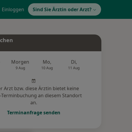
Einloggen
Sind Sie Ärztin oder Arzt?
uchen
e
Morgen
Mo,
Di,
Mi,
Do,
9 Aug
10 Aug
11 Aug
12 Aug
13 Au
r Arzt bzw. diese Ärztin bietet keine
e-Terminbuchung an diesem Standort
an.
Terminanfrage senden