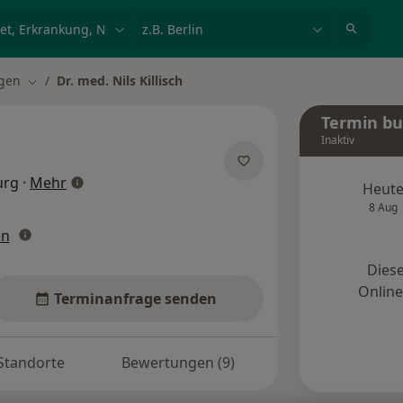
et, Erkrankung, Name
z.B. Berlin
ngen
Dr. med. Nils Killisch
ern
Stadt ändern
Termin b
Inaktiv
über Spezialisierungen
urg
·
Mehr
Heut
8 Aug
en
Diese
Onlin
Terminanfrage senden
Standorte
Bewertungen (9)