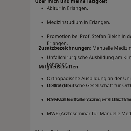
Über mich und meine Tätigkeit
Abitur in Erlangen.
Medizinstudium in Erlangen.
Promotion bei Prof. Stefan Bleich in d
Erlangen.
​
Zusatzbezeichnungen
: Manuelle Medizi
Unfallchirurgische Ausbildung am Kli
Lehmann.
​
Mitgliedschaften
:
Orthopädische Ausbildung an der Unive
Dr.Hennig.
DGOU (Deutsche Gesellschaft für Orth
Facharzt für Orthopädie und Unfallchi
DÄGFA (Deutsche Ärztegesellschaft f
MWE (Ärzteseminar für Manuelle Medi