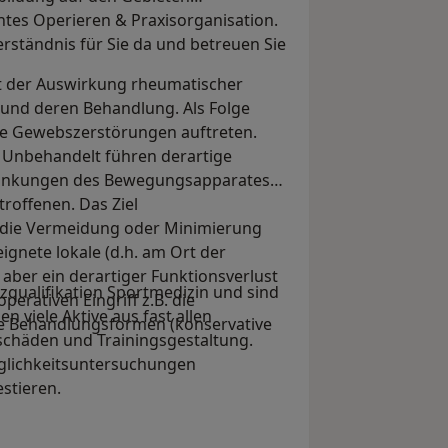
tes Operieren & Praxisorganisation.
erständnis für Sie da und betreuen Sie
t der Auswirkung rheumatischer
nd deren Behandlung. Als Folge
e Gewebszerstörungen auftreten.
 Unbehandelt führen derartige
ränkungen des Bewegungsapparates
troffenen. Das Ziel
 die Vermeidung oder Minimierung
ignete lokale (d.h. am Ort der
ber ein derartiger Funktionsverlust
zqualifikation Sportmedizin und sind
erativen Eingriff z.B. die
en viele Aktive aus fast allen
ige Behandlungsformen (konservative
schäden und Trainingsgestaltung.
glichkeitsuntersuchungen
stieren.