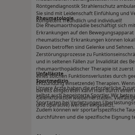
Röntgendiagnostik Strahlenschutz ambulan
Sie sind mit Leidenschaft Einfühlung und V
Rheumatologie
kompetent freundlich und individuell!
Die Rheumaorthopädie beschäftigt sich mi
Erkrankungen auf den Bewegungsapparat u
rheumatischer Erkrankungen können lokal
Davon betroffen sind Gelenke und Sehnen.
Zerstörungsprozesse zu Funktionseinsch
und in seltenen Fällen zur Invalidität des Be
rheumaorthopädischer Therapie ist zuerst
Unfallärzte
eines solchen Funktionsverlustes durch gee
Sportmedizin
Entzündung einsetzende) Therapien. Wenn a
Unsere Ärzte haben die erforderliche Zusat
bereits eingetreten kann man durch einen op
selbst auch begeisterte Sportler. Wir betreu
Gelenkfunktion wiederherstellen. Vielfält
Sportarten bei Verletzungen Überlastungs
und operative) werden eingesetzt.
Zudem können wir sportartspezifische Tau
durchführen und die spezifische Eignung te