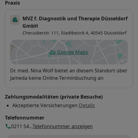
Praxis
MVZ f. Diagnostik und Therapie Düsseldorf
GmbH
Cheruskerstr. 111,
Stadtbezirk 4
, 40545
Düsseldorf
Zu Google Maps
öffnet in einer neuen Registe
Verfügbarkeit
Dr. med. Nina Wolf bietet an diesem Standort über
Jameda keine Online-Terminbuchung an
Zahlungsmodalitäten (private Besuche)
Akzeptierte Versicherungen
Details
Telefonnummer
0211 54...
Telefonnummer anzeigen