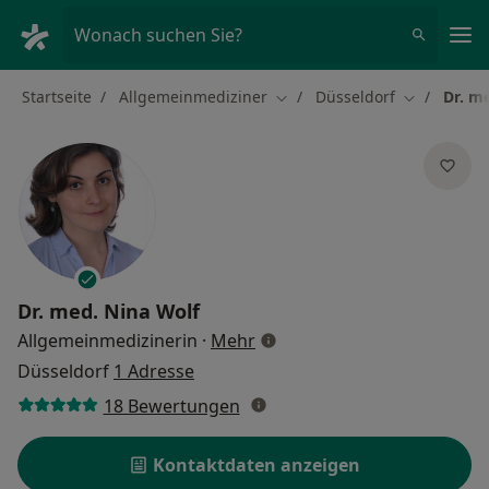
Ha
Wonach suchen Sie?
Startseite
Allgemeinmediziner
Düsseldorf
Dr. m
Stadt ändern
Stadt ände
Dr. med.
Nina Wolf
über Spezialisierungen
Allgemeinmedizinerin
·
Mehr
Düsseldorf
1 Adresse
18 Bewertungen
Kontaktdaten anzeigen