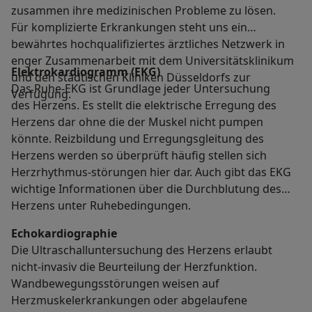
zusammen ihre medizinischen Probleme zu lösen.
Für komplizierte Erkrankungen steht uns ein
bewährtes hochqualifiziertes ärztliches Netzwerk in
enger Zusammenarbeit mit dem Universitätsklinikum
Elektrokardiogramm (EKG)
und den städtischen Kliniken Düsseldorfs zur
Das Ruhe-EKG ist Grundlage jeder Untersuchung
Verfügung.
des Herzens. Es stellt die elektrische Erregung des
Herzens dar ohne die der Muskel nicht pumpen
könnte. Reizbildung und Erregungsgleitung des
Herzens werden so überprüft häufig stellen sich
Herzrhythmus-störungen hier dar. Auch gibt das EKG
wichtige Informationen über die Durchblutung des
Herzens unter Ruhebedingungen.
Echokardiographie
Die Ultraschalluntersuchung des Herzens erlaubt
nicht-invasiv die Beurteilung der Herzfunktion.
Wandbewegungsstörungen weisen auf
Herzmuskelerkrankungen oder abgelaufene