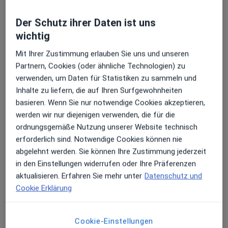
Atherosklerotische Veränderungen können im
Frühstadium erkannt und rechtzeitig behandelt
Der Schutz ihrer Daten ist uns
Lungenfunktionsprüfung
werden.
wichtig
Die Lungenfunktionsprüfung ist wichtiger Bestandteil
der Diagnostik von Lungen- und Atemwegs-
Mit Ihrer Zustimmung erlauben Sie uns und unseren
erkrankungen und hilft bei der Differenzierung des
Partnern, Cookies (oder ähnliche Technologien) zu
Leitsymptoms Atemnot. Mit den Methoden der
verwenden, um Daten für Statistiken zu sammeln und
Spirometrie und Bodyplethysmographie lassen sich
Inhalte zu liefern, die auf Ihren Surfgewohnheiten
wichtige Erkrankungen wie Asthma bronchiale
basieren. Wenn Sie nur notwendige Cookies akzeptieren,
chronische Bronchitis und Lungenüberblähung sicher
werden wir nur diejenigen verwenden, die für die
und ohne Belastung für den Patienten diagnostizieren
ordnungsgemäße Nutzung unserer Website technisch
und die Effizienz der Therapie überprüfen.
erforderlich sind. Notwendige Cookies können nie
Herzkatheter und Schrittmacherimplantation
abgelehnt werden. Sie können Ihre Zustimmung jederzeit
Durch die Verbindung von ambulanten und
in den Einstellungen widerrufen oder Ihre Präferenzen
stationären Leistungen ermöglichen wir Ihnen eine
aktualisieren. Erfahren Sie mehr unter
Datenschutz und
kontinuierliche medizinische Betreuung ohne
Cookie Erklärung
Informationsverlust und unnötige Mehrfachunter-
suchungen. Sollte aufgrund Ihrer Beschwerden und
der Untersuchungsbefunde eine weitergehende
Cookie-Einstellungen