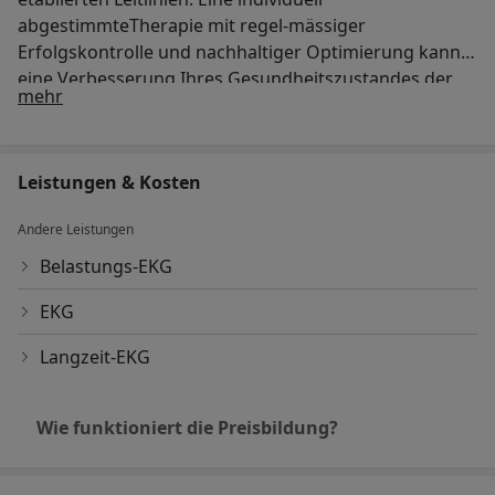
abgestimmteTherapie mit regel-mässiger
Erfolgskontrolle und nachhaltiger Optimierung kann
eine Verbesserung Ihres Gesundheitszustandes der
Über mich
mehr
Lebensqualität und Prognose bewirken.
Leistungen & Kosten
Andere Leistungen
Belastungs-EKG
EKG
Langzeit-EKG
Wie funktioniert die Preisbildung?