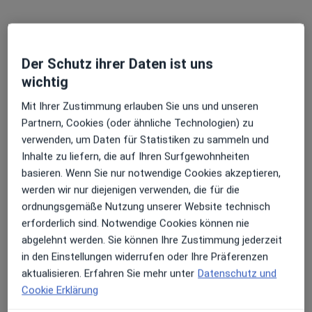
Gebieten nahe Ihrer Suche.
Der Schutz ihrer Daten ist uns
wichtig
Mit Ihrer Zustimmung erlauben Sie uns und unseren
Partnern, Cookies (oder ähnliche Technologien) zu
verwenden, um Daten für Statistiken zu sammeln und
Dr. med. Anna Lena Lahmann
Inhalte zu liefern, die auf Ihren Surfgewohnheiten
·
Mehr
basieren. Wenn Sie nur notwendige Cookies akzeptieren,
Notfallmedizinerin, Internistin, Kardiologin
598 Bewertungen
werden wir nur diejenigen verwenden, die für die
ordnungsgemäße Nutzung unserer Website technisch
erforderlich sind. Notwendige Cookies können nie
Türkenstr. 84, München
•
Zu Google Maps
abgelehnt werden. Sie können Ihre Zustimmung jederzeit
Kardiologie Türkenstraße
in den Einstellungen widerrufen oder Ihre Präferenzen
Dieser Arzt bzw. diese Ärztin bietet keine Online-Terminbuchung an diesem Standort an.
aktualisieren. Erfahren Sie mehr unter
Datenschutz und
Cookie Erklärung
Terminanfrage senden