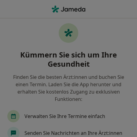
Ha
Notfallmediziner • Ebenhausen, Augsburg, Bayern
Filter & Sortierung
Zu Google Maps
Notfallmediziner in Augsburg,
Kümmern Sie sich um Ihre
Ebenhausen
Gesundheit
Wie wir die Suchergebnisse sortieren
Finden Sie die besten Ärzt:innen und buchen Sie
einen Termin. Laden Sie die App herunter und
erhalten Sie kostenlos Zugang zu exklusiven
Funktionen:
Verwalten Sie Ihre Termine einfach
Dr. med. Oskar Oehling
Senden Sie Nachrichten an Ihre Ärzt:innen
Notfallmediziner, Internist