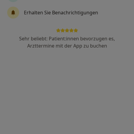
95 Bewertungen
Erhalten Sie Benachrichtigungen
Adresse 1
Adresse 2
Sehr beliebt: Patient:innen bevorzugen es,
Arzttermine mit der App zu buchen
Zu Google
Hildegard-von-Bingen-Str. 1, Graben
•
Maps
ADEPOS - Fachklinik für Lipödemchirurgie
Dieser Arzt bzw. diese Ärztin bietet keine Online-Terminbuchung an diesem Standort an.
Terminanfrage senden