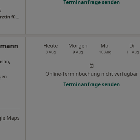
Terminanfrage senden
s
Praxis Prof. Dr.med. Stefanie Schüpke Fachärztin für Innere Medizin und Kardiologie
ofmann
Heute
Morgen
Mo,
Di,
8 Aug
9 Aug
10 Aug
11 Aug
istin,
Online-Terminbuchung nicht verfügbar
gen
Terminanfrage senden
gle Maps