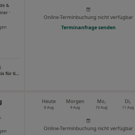
äde &
·
iner
Online-Terminbuchung nicht verfügbar
gen
Terminanfrage senden
s
ENDOPROTHETICUM Rhein-Main Spezialpraxis für Gelenkersatz und Gelenkchirurgie Prof. Dr. Karl Philipp Kutzner
g
Heute
Morgen
Mo,
Di,
8 Aug
9 Aug
10 Aug
11 Aug
,
Online-Terminbuchung nicht verfügbar
gen