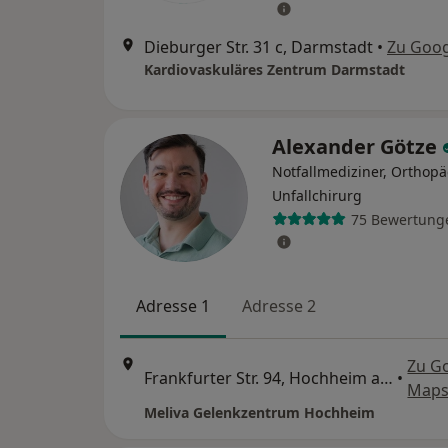
Dieburger Str. 31 c, Darmstadt
•
Zu Goo
Kardiovaskuläres Zentrum Darmstadt
Alexander Götze
Notfallmediziner, Orthop
Unfallchirurg
75 Bewertung
Adresse 1
Adresse 2
Zu G
Frankfurter Str. 94, Hochheim am Main
•
Map
Meliva Gelenkzentrum Hochheim