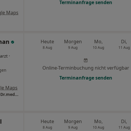
Terminanfrage senden
gle Maps
iman
Heute
Morgen
Mo,
Di,
8 Aug
9 Aug
10 Aug
11 Aug
·
arzt
Online-Terminbuchung nicht verfügbar
gen
Terminanfrage senden
le Maps
CONSILIO Haus- und Fachärzte-Team Praxis Dr.med. Ilja Kleiman Facharzt für Allgemeinmedizin
l
Heute
Morgen
Mo,
Di,
8 Aug
9 Aug
10 Aug
11 Aug