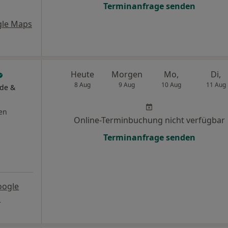
Terminanfrage senden
gle Maps
Heute
Morgen
Mo,
Di,
8 Aug
9 Aug
10 Aug
11 Aug
äde &
en
Online-Terminbuchung nicht verfügbar
Terminanfrage senden
oogle
s