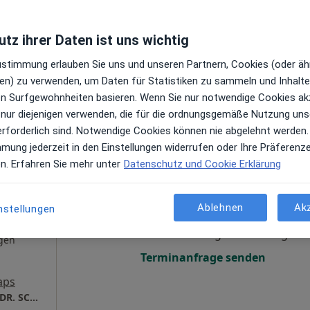
Praxis Dr. med. Bettina Müller Fachärztin für Neurologie
tz ihrer Daten ist uns wichtig
Zustimmung erlauben Sie uns und unseren Partnern, Cookies (oder äh
en) zu verwenden, um Daten für Statistiken zu sammeln und Inhalte 
ren Surfgewohnheiten basieren. Wenn Sie nur notwendige Cookies ak
 nur diejenigen verwenden, die für die ordnungsgemäße Nutzung uns
ußerhalb von Höchst, Frankfurt, Hessen in Gebieten nahe Ih
erforderlich sind. Notwendige Cookies können nie abgelehnt werden.
mmung jederzeit in den Einstellungen widerrufen oder Ihre Präferenz
en. Erfahren Sie mehr unter
Datenschutz und Cookie Erklärung
n Brix
Heute
Morgen
Mo,
Di,
8 Aug
9 Aug
10 Aug
11 Aug
äde &
Ablehnen
Ak
nstellungen
·
Mehr
Online-Terminbuchung nicht verfügbar
gen
Terminanfrage senden
aps
ORTHOPÄDISCHE PRIVATPRAXIS DR. BRIX & DR. SCHMIDT