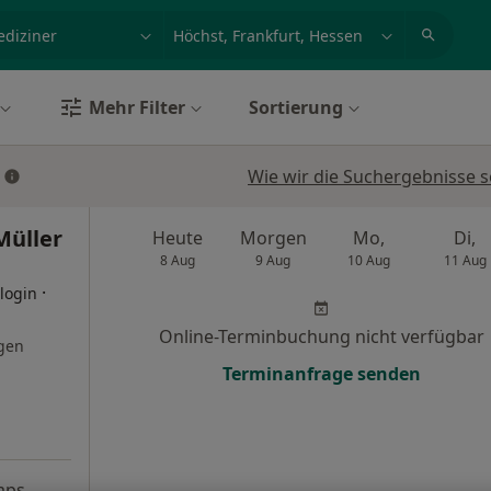
et, Erkrankung, Name
z.B. Berlin
Mehr Filter
Sortierung
Wie wir die Suchergebnisse s
Müller
Heute
Morgen
Mo,
Di,
8 Aug
9 Aug
10 Aug
11 Aug
·
login
Online-Terminbuchung nicht verfügbar
gen
Terminanfrage senden
aps