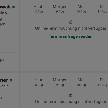
Nowak
Heute
Morgen
Mo,
Di,
8 Aug
9 Aug
10 Aug
11 Aug
äde &
rg
gen
Online-Terminbuchung nicht verfügbar
Terminanfrage senden
aps
iner
Heute
Morgen
Mo,
Di,
8 Aug
9 Aug
10 Aug
11 Aug
login,
en
Online-Terminbuchung nicht verfügbar