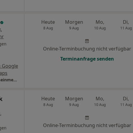
Heute
Morgen
Mo,
Di,
8 Aug
9 Aug
10 Aug
11 Aug
t,
hr
gen
Online-Terminbuchung nicht verfügbar
Terminanfrage senden
u Google
aps
Praxis Hans Gerald Forg Facharzt für Allgemeinmedizin
k
Heute
Morgen
Mo,
Di,
8 Aug
9 Aug
10 Aug
11 Aug
,
Online-Terminbuchung nicht verfügbar
gen