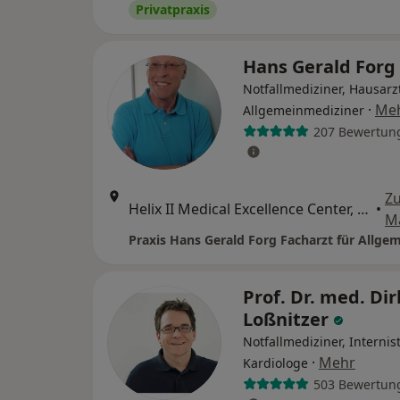
Privatpraxis
Hans Gerald Forg
Notfallmediziner, Hausarz
·
Me
Allgemeinmediziner
207 Bewertun
Z
Helix II Medical Excellence Center, Haifa-Allee 14, Mainz
•
M
Prof. Dr. med. Dir
Loßnitzer
Notfallmediziner, Internist
·
Mehr
Kardiologe
503 Bewertun