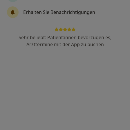
43 Bewertungen
Erhalten Sie Benachrichtigungen
Schwanenstr. 25, Mannheim
•
Zu Google Maps
Dres. Marianne Diehm und Frederik Loersch
Sehr beliebt: Patient:innen bevorzugen es,
Dieser Arzt bzw. diese Ärztin bietet keine Online-Terminbuchung an diesem Standort an.
Arzttermine mit der App zu buchen
Terminanfrage senden
Gerhard Ullrich
Notfallmediziner, Anästhesiologe, Palliativmediziner