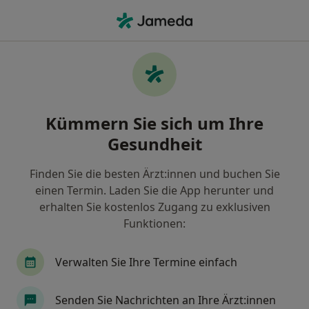
Ha
Notfallmediziner • Ludwigshafen, Rheinland-Pfalz
Filter & Sortierung
• 1
Zu Google Map
Empfohlene Notfallmediziner für
Kümmern Sie sich um Ihre
Gesetzlich versichert in Ludwigshafen
Gesundheit
Wie wir die Suchergebnisse sortieren
Finden Sie die besten Ärzt:innen und buchen Sie
einen Termin. Laden Sie die App herunter und
erhalten Sie kostenlos Zugang zu exklusiven
Funktionen:
Verwalten Sie Ihre Termine einfach
Dr. med. Frederik Loersch
Senden Sie Nachrichten an Ihre Ärzt:innen
Notfallmediziner, Kinder- und Jugendarzt, Neonatologe