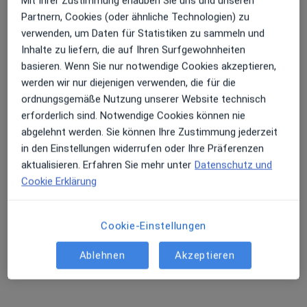
Mit Ihrer Zustimmung erlauben Sie uns und unseren
Partnern, Cookies (oder ähnliche Technologien) zu
verwenden, um Daten für Statistiken zu sammeln und
Inhalte zu liefern, die auf Ihren Surfgewohnheiten
basieren. Wenn Sie nur notwendige Cookies akzeptieren,
Alexander Ader
werden wir nur diejenigen verwenden, die für die
ordnungsgemäße Nutzung unserer Website technisch
·
Notfallmediziner, Allgemeinmediziner, Allgemeinchirurg
erforderlich sind. Notwendige Cookies können nie
Mehr
abgelehnt werden. Sie können Ihre Zustimmung jederzeit
116 Bewertungen
in den Einstellungen widerrufen oder Ihre Präferenzen
aktualisieren. Erfahren Sie mehr unter
Datenschutz und
Zu Google
Cookie Erklärung
Hauptstr. 57, Oberhausen-Rheinhausen
•
Maps
Praxis Alexander Ader Facharzt für Allgemeinmedizin
Cookie-Einstellungen
Dieser Arzt bzw. diese Ärztin bietet keine Online-Terminbuchung an diesem Standort an.
Ablehnen
Akzeptieren
Terminanfrage senden