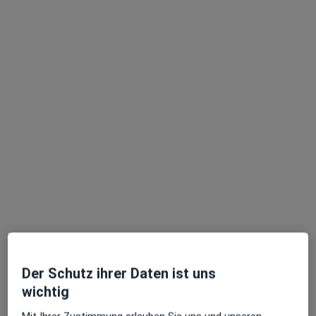
42 Bewertungen
Königsbacher Str. 11, Ilvesheim
•
Zu Google Maps
Praxis Dr.med. Sandra Stickel Fachärztin für Innere Medizin
Dieser Arzt bzw. diese Ärztin bietet keine Online-Terminbuchung an diesem Standort an.
Terminanfrage senden
Ärzte und Heilberufler verfügbar
Diese Ärzte und Heilberufler befinden sich
außerhalb von Ludwigshafen, Rheinland-Pfalz in
Gebieten nahe Ihrer Suche.
Der Schutz ihrer Daten ist uns
wichtig