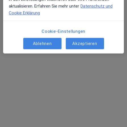
außerhalb von Augsburg, Bayern in Gebieten nahe
aktualisieren. Erfahren Sie mehr unter
Datenschutz und
Ihrer Suche.
Cookie Erklärung
Cookie-Einstellungen
Ablehnen
Akzeptieren
Dr. med. Sebastian Lins
Nuklearmediziner, Radiologe
103 Bewertungen
Adresse
Videosprechstunde
Rosenheimer Str. 30, München
•
Zu Google Maps