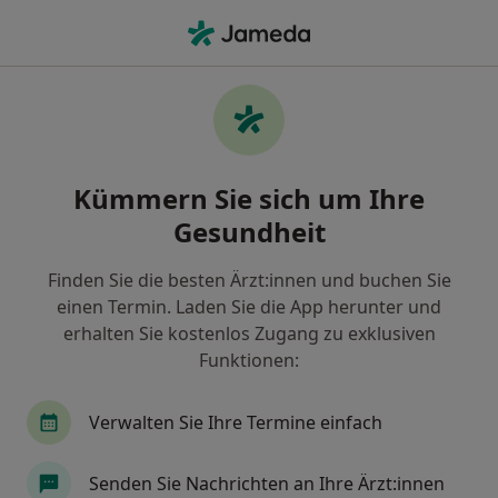
Ha
Nuklearmediziner • Augsburg, Bayern
Filter & Sortierung
Zu Google Maps
Nuklearmediziner in Augsburg: Termin
Kümmern Sie sich um Ihre
buchen mit jameda
Gesundheit
Finden Sie Nuklearmediziner in Augsburg und
buchen Sie online ohne zusätzliche Kosten.
Finden Sie die besten Ärzt:innen und buchen Sie
Wie wir die Suchergebnisse sortieren
einen Termin. Laden Sie die App herunter und
erhalten Sie kostenlos Zugang zu exklusiven
Funktionen:
Verwalten Sie Ihre Termine einfach
Senden Sie Nachrichten an Ihre Ärzt:innen