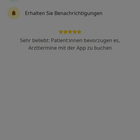
Dr. med. Karl Michael Breitschaft
Erhalten Sie Benachrichtigungen
·
Mehr
Nuklearmediziner, Allgemeinchirurg, Viszeralchirurg
87 Bewertungen
Sehr beliebt: Patient:innen bevorzugen es,
Adresse 1
Adresse 2
Arzttermine mit der App zu buchen
Zu Google
Vinzenz-von-Paul-Platz 1, Augsburg
•
Maps
Med. Versorgungszentrum für Chirurgie und Orthopädie am Vincentinum GmbH
Dieser Arzt bzw. diese Ärztin bietet keine Online-Terminbuchung an diesem Standort an.
Terminanfrage senden