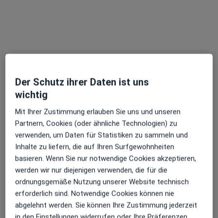
Dr. med. Christian Pfob
Der Schutz ihrer Daten ist uns
·
Mehr
Nuklearmediziner
wichtig
Stenglinstr. 2, Augsburg
•
Zu Google Maps
Mit Ihrer Zustimmung erlauben Sie uns und unseren
Universitätsklinikum Augsburg Klinik für Nuklearmedizin
Partnern, Cookies (oder ähnliche Technologien) zu
Dieser Arzt bzw. diese Ärztin bietet keine Online-Terminbuchung an diesem Standort an.
verwenden, um Daten für Statistiken zu sammeln und
Inhalte zu liefern, die auf Ihren Surfgewohnheiten
Terminanfrage senden
basieren. Wenn Sie nur notwendige Cookies akzeptieren,
werden wir nur diejenigen verwenden, die für die
ordnungsgemäße Nutzung unserer Website technisch
erforderlich sind. Notwendige Cookies können nie
Ärzte und Heilberufler verfügbar
abgelehnt werden. Sie können Ihre Zustimmung jederzeit
Diese Ärzte und Heilberufler befinden sich
in den Einstellungen widerrufen oder Ihre Präferenzen