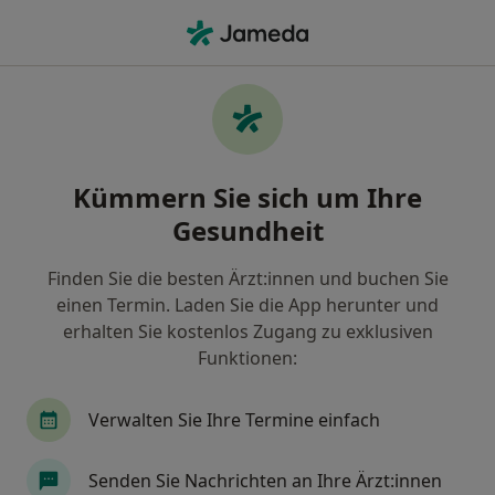
Ha
Nuklearmediziner • Nürnberg, Bayern
Filter & Sortierung
Zu Google Maps
Nuklearmediziner in Nürnberg: Termin
Kümmern Sie sich um Ihre
buchen mit jameda
Gesundheit
Finden Sie Nuklearmediziner in Nürnberg und
buchen Sie online ohne zusätzliche Kosten.
Finden Sie die besten Ärzt:innen und buchen Sie
Wie wir die Suchergebnisse sortieren
einen Termin. Laden Sie die App herunter und
erhalten Sie kostenlos Zugang zu exklusiven
Funktionen:
Verwalten Sie Ihre Termine einfach
Senden Sie Nachrichten an Ihre Ärzt:innen