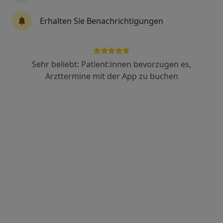
Dr. med. Sebastian Lins
Erhalten Sie Benachrichtigungen
Nuklearmediziner, Radiologe
103 Bewertungen
Sehr beliebt: Patient:innen bevorzugen es,
Adresse
Videosprechstunde
Arzttermine mit der App zu buchen
Rieterstr. 29, Nürnberg
•
Zu Google Maps
MRT Radiologie Nürnberg Dr. Sebastian Lins Facharzt für Radiologie und Nuklearmedizin
Privatpraxis
Dieser Arzt bzw. diese Ärztin bietet keine Online-Terminbuchung an diesem Standort an.
Terminanfrage senden