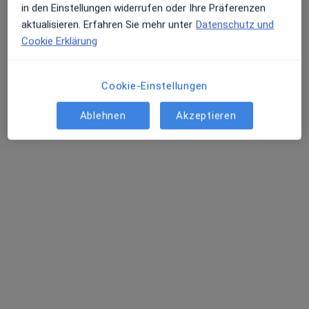
in den Einstellungen widerrufen oder Ihre Präferenzen
aktualisieren. Erfahren Sie mehr unter
Datenschutz und
Cookie Erklärung
Cookie-Einstellungen
Ablehnen
Akzeptieren
Dr. med. Alexander Aplas
·
Mehr
Nuklearmediziner, Radiologe
Adresse 1
Adresse 2
Görlitzer Str. 28, Nürnberg
•
Zu Google Maps
Radiologis Nürnberg Dr.med. Friedrich Meer
Dieser Arzt bzw. diese Ärztin bietet keine Online-Terminbuchung an diesem Standort an.