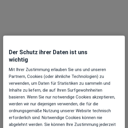
Dr. med. Cristian-Marian Mezö
Der Schutz ihrer Daten ist uns
·
Mehr
Nuklearmediziner, Plastischer & Ästhetischer Chirurg
wichtig
6 Bewertungen
Mit Ihrer Zustimmung erlauben Sie uns und unseren
Partnern, Cookies (oder ähnliche Technologien) zu
Adresse 1
Adresse 2
verwenden, um Daten für Statistiken zu sammeln und
Inhalte zu liefern, die auf Ihren Surfgewohnheiten
basieren. Wenn Sie nur notwendige Cookies akzeptieren,
Kilianstr. 117 a, Nürnberg
•
Zu Google Maps
werden wir nur diejenigen verwenden, die für die
Ästhetik Team Nürnberg
ordnungsgemäße Nutzung unserer Website technisch
Dieser Arzt bzw. diese Ärztin bietet keine Online-Terminbuchung an diesem Standort an.
erforderlich sind. Notwendige Cookies können nie
abgelehnt werden. Sie können Ihre Zustimmung jederzeit
Terminanfrage senden