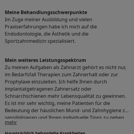
Meine Behandlungs­schwerpunkte
Im Zuge meiner Ausbildung und vielen
Praxiserfahrungen habe ich mich auf die
Endodontologie, die Ästhetik und die
Sportzahnmedizin spezialisiert.
Mein weiteres Leistungs­spektrum
Zu meinen Aufgaben als Zahnarzt gehört es nicht nur,
im Bedarfsfall Therapien zum Zahnerhalt oder zur
Prophylaxe einzuleiten. Ich helfe Ihnen durch
implantatgetragenen Zahnersatz oder
Schnarchschienen mehr Lebensqualität zu gewinnen.
Es ist mir sehr wichtig, meine Patienten für die
Bedeutung der häuslichen Mund- und Zahnhygiene zu
sensibilisieren und Ihnen individuelle Tipps zu geben.
Über mich
mehr
Auf diese Weise können sie dazu beitragen, ihre Zähne
ein Leben lang gesund und gepflegt zu erhalten. Das
Hauptsächlich behandelte Krankheiten