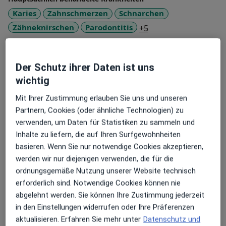
gilt sowohl für meine jungen als auch älteren
Karies
Zahnschmerzen
Schnarchen
Besucher – ich lade Patienten jeden Alters ein, die
a11y_sr_more_disea
Zähneknirschen
Parodontitis
+5
Praxis Zahnärzte im Museum in Molfsee zu besuchen.
Konsultationsformate
Persönlich
Standorte anzeigen (1)
Der Schutz ihrer Daten ist uns
wichtig
Fotos und Videos
Mit Ihrer Zustimmung erlauben Sie uns und unseren
Partnern, Cookies (oder ähnliche Technologien) zu
verwenden, um Daten für Statistiken zu sammeln und
Inhalte zu liefern, die auf Ihren Surfgewohnheiten
basieren. Wenn Sie nur notwendige Cookies akzeptieren,
werden wir nur diejenigen verwenden, die für die
ordnungsgemäße Nutzung unserer Website technisch
Galerie ansehen (5)
erforderlich sind. Notwendige Cookies können nie
abgelehnt werden. Sie können Ihre Zustimmung jederzeit
in den Einstellungen widerrufen oder Ihre Präferenzen
Mehr Details anzeigen
über Erfahrungen
aktualisieren. Erfahren Sie mehr unter
Datenschutz und