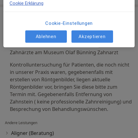
Cookie Erklärung
Leistungen & Kosten
Beliebte Leistungen
Cookie-Einstellungen
Erstuntersuchung (Neupatient/in)
Ablehnen
Akzeptieren
Am Museum 1 a, Molfsee
Mehr erfahren
Zahnärzte am Museum Olaf Bünning Zahnarzt
Kontrolluntersuchung für Patienten, die noch nicht
in unserer Praxis waren, gegebenenfalls mit
erstellen von Röntgenbilder, liegen aktuelle
Röntgenbilder vor, bringen Sie diese bitte zum
Termin mit. Gegebenenfalls Entfernung von
Zahnstein ( keine professionelle Zahnreinigung) und
Besprechung von Behandlungswünschen.
Andere Leistungen
Aligner (Beratung)