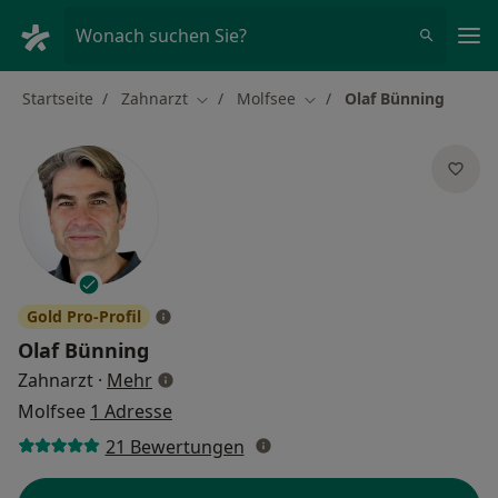
Ha
Wonach suchen Sie?
Startseite
Zahnarzt
Molfsee
Olaf Bünning
Stadt ändern
Stadt ändern
Gold Pro-Profil
Olaf Bünning
über Spezialisierungen
Zahnarzt
·
Mehr
Molfsee
1 Adresse
21 Bewertungen