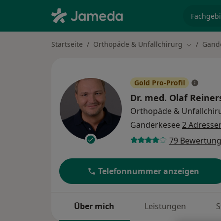
Fachgebi
Startseite
Orthopäde & Unfallchirurg
Gand
Stadt änd
Gold Pro-Profil
Dr. med.
Olaf Reiner
Orthopäde & Unfallchir
Ganderkesee
2 Adresse
79 Bewertun
Telefonnummer anzeigen
Über mich
Leistungen
S