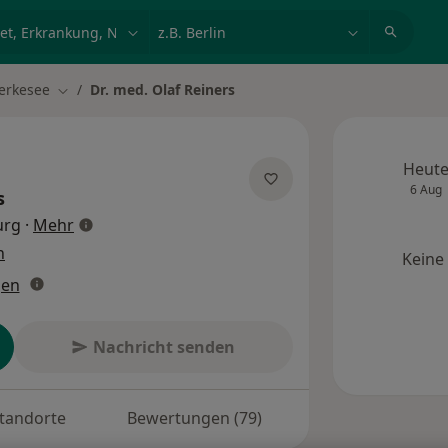
et, Erkrankung, Name
z.B. Berlin
erkesee
Dr. med. Olaf Reiners
ern
Stadt ändern
Heut
6 Aug
s
über Spezialisierungen
urg
·
Mehr
n
Keine
gen
Nachricht senden
tandorte
Bewertungen (79)