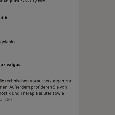
wvg4qgPIHF77KVC1y9WA
Knie
egelenks
lux valgus
alle technischen Voraussetzungen zur
nen. Außerdem profitieren Sie von
nostik und Therapie akuter sowie
arates.