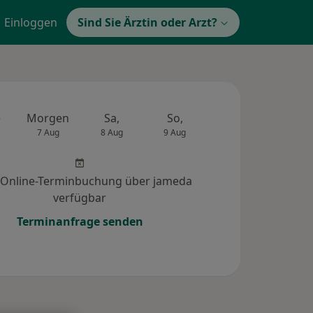
Einloggen
Sind Sie Ärztin oder Arzt?
e
Morgen
Sa,
So,
Mo,
Di,
7 Aug
8 Aug
9 Aug
10 Aug
11 Au
 Online-Terminbuchung über jameda
verfügbar
Terminanfrage senden