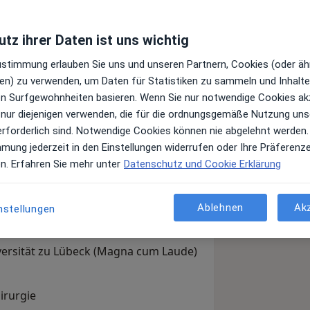
tz ihrer Daten ist uns wichtig
Zustimmung erlauben Sie uns und unseren Partnern, Cookies (oder äh
en) zu verwenden, um Daten für Statistiken zu sammeln und Inhalte 
 Oldenburg und unser ambulantes OP
ren Surfgewohnheiten basieren. Wenn Sie nur notwendige Cookies ak
nen möchten. Auf den folgenden
 nur diejenigen verwenden, die für die ordnungsgemäße Nutzung uns
 ich mich spezialisiert habe und welche
erforderlich sind. Notwendige Cookies können nie abgelehnt werden.
 Anspruch nehmen können.
mmung jederzeit in den Einstellungen widerrufen oder Ihre Präferenz
der einen Termin vereinbaren? Mein
en. Erfahren Sie mehr unter
Datenschutz und Cookie Erklärung
erne nehme ich mir Zeit für Ihre
mt Schleswig-Holstein
Ablehnen
Ak
nstellungen
versität zu Lübeck (Magna cum Laude)
irurgie