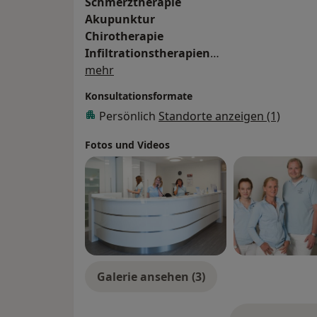
Schmerztherapie
Akupunktur
Chirotherapie
Infiltrationstherapien
Über mich
Lasertherapie
mehr
Konsultationsformate
Persönlich
Standorte anzeigen (1)
Fotos und Videos
Galerie ansehen (3)