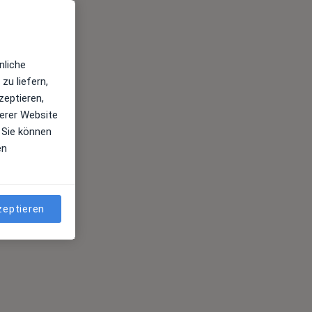
nliche
zu liefern,
zeptieren,
erer Website
 Sie können
en
zeptieren