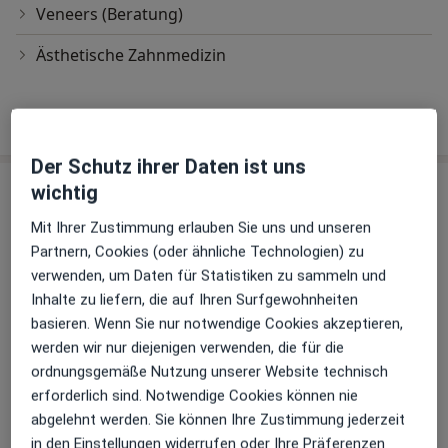
Veneers (Beratung)
Ästhetische Zahnmedizin
Wie funktioniert die Preisbildung?
Der Schutz ihrer Daten ist uns
Praxis
wichtig
Mit Ihrer Zustimmung erlauben Sie uns und unseren
Praxis Oliver Schött Zahnarzt
Partnern, Cookies (oder ähnliche Technologien) zu
Otto-Hahn-Str. 22,
47906
Kempen
verwenden, um Daten für Statistiken zu sammeln und
Inhalte zu liefern, die auf Ihren Surfgewohnheiten
Zu Google Maps
basieren. Wenn Sie nur notwendige Cookies akzeptieren,
öffnet in einer neuen Registe
werden wir nur diejenigen verwenden, die für die
ordnungsgemäße Nutzung unserer Website technisch
Verfügbarkeit
Dr. med. dent. Oliver Schött bietet an diesem
erforderlich sind. Notwendige Cookies können nie
Standort über Jameda keine Online-
abgelehnt werden. Sie können Ihre Zustimmung jederzeit
Terminbuchung an
in den Einstellungen widerrufen oder Ihre Präferenzen