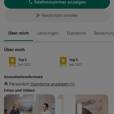
Telefonnummer anzeigen
Nachricht senden
Über mich
Leistungen
Standorte
Bewertung
Über mich
Top 5
Top 5
Juni 2022
Juni 2022
Konsultationsformate
Persönlich
Standorte anzeigen (1)
Fotos und Videos