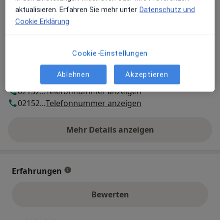
aktualisieren. Erfahren Sie mehr unter
Datenschutz und
Cookie Erklärung
Zahlungsmodalitäten (private Besuche)
Akzeptierte Versicherungen
Cookie-Einstellungen
Details
Ablehnen
Akzeptieren
Telefonnummer
02152...
Telefonnummer anzeigen
02152...
Telefonnummer anzeigen
Mehr Details anzeigen
über die Adresse
Erfahrungen
Bewerten