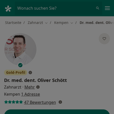
Ha
Wonach suchen Sie?
Startseite
Zahnarzt
Kempen
Dr. med. dent. Oliv
Stadt ändern
Stadt ändern
Gold-Profil
Dr. med. dent.
Oliver Schött
über Spezialisierungen
Zahnarzt
·
Mehr
Kempen
1 Adresse
47 Bewertungen