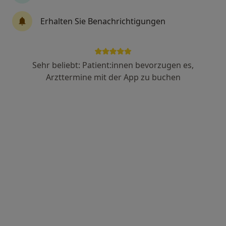
Anzeige
Erhalten Sie Benachrichtigungen
Dr. med. Artur Komorek
Onkologe, Urologe, Androloge
23 Bewertungen
Sehr beliebt: Patient:innen bevorzugen es,
Arzttermine mit der App zu buchen
Adresse 1
Adresse 2
Mathildenstr. 12, Bensheim
•
Zu Google Maps
Praxis Artur Komorek Facharzt für Urologie
Dieser Arzt bzw. diese Ärztin bietet keine Online-Terminbuchung an diesem Standort an.
Terminanfrage senden