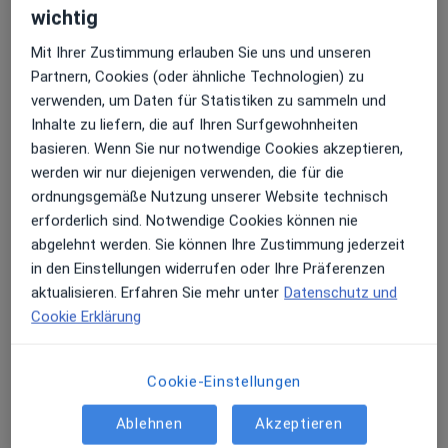
wichtig
Mit Ihrer Zustimmung erlauben Sie uns und unseren
Partnern, Cookies (oder ähnliche Technologien) zu
verwenden, um Daten für Statistiken zu sammeln und
Inhalte zu liefern, die auf Ihren Surfgewohnheiten
Dr. med. Birgit Schreiber-Solenski
basieren. Wenn Sie nur notwendige Cookies akzeptieren,
·
Mehr
Onkologin, Frauenärztin (Gynäkologin)
werden wir nur diejenigen verwenden, die für die
98 Bewertungen
ordnungsgemäße Nutzung unserer Website technisch
erforderlich sind. Notwendige Cookies können nie
Zu Google
abgelehnt werden. Sie können Ihre Zustimmung jederzeit
Dr.-Hans-Wolf-Platz 1, Ludwigshafen
•
Maps
in den Einstellungen widerrufen oder Ihre Präferenzen
Praxis Dr. Birgit Schreiber-Solenski Fachärztin für Frauenheilkunde und Geburtshilfe
aktualisieren. Erfahren Sie mehr unter
Datenschutz und
Dieser Arzt bzw. diese Ärztin bietet keine Online-Terminbuchung an diesem Standort an.
Cookie Erklärung
Terminanfrage senden
Cookie-Einstellungen
Ablehnen
Akzeptieren
Ärzte und Heilberufler verfügbar