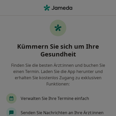
Ha
Onkologe • Mannheim, Baden-Württemberg
Filter & Sortierung
Zu Google Maps
Onkologe in Mannheim: Termin buchen
Kümmern Sie sich um Ihre
mit jameda
Gesundheit
Finden Sie Onkologen in Mannheim und buchen Sie
online ohne zusätzliche Kosten.
Finden Sie die besten Ärzt:innen und buchen Sie
Wie wir die Suchergebnisse sortieren
einen Termin. Laden Sie die App herunter und
erhalten Sie kostenlos Zugang zu exklusiven
Funktionen:
Verwalten Sie Ihre Termine einfach
Senden Sie Nachrichten an Ihre Ärzt:innen