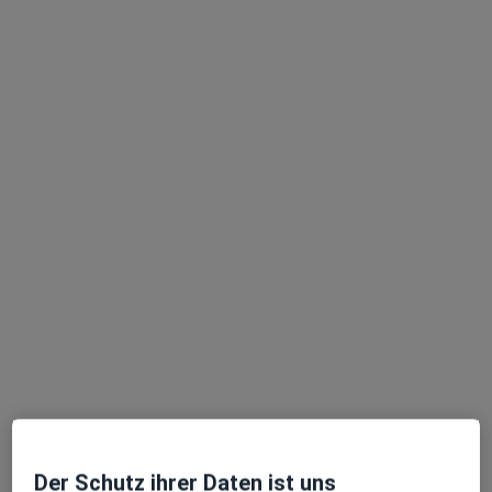
Dr. med. Norbert Hodapp
Onkologe, Frauenarzt (Gynäkologe)
54 Bewertungen
Zu Google
Pfalzring 21, Bobenheim-Roxheim
•
Maps
Praxis Dr.med. Norbert Hodapp Facharzt für Frauenheilkunde und Geburtshilfe
Dieser Arzt bzw. diese Ärztin bietet keine Online-Terminbuchung an diesem Standort an.
Terminanfrage senden
Der Schutz ihrer Daten ist uns