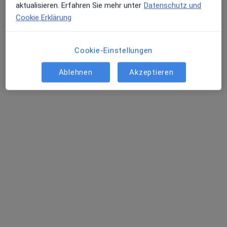
aktualisieren. Erfahren Sie mehr unter
Datenschutz und
Cookie Erklärung
Cookie-Einstellungen
Ablehnen
Akzeptieren
Dr. med. Kevin Dauter
·
Mehr
Oralchirurg, Mund-Kiefer-Gesichtschirurg
48 Bewertungen
Markgrafenstr. 2, Leipzig
•
Zu Google Maps
M2-Praxis im Merkurhaus Dres. Kevin Dauter Friederike Dauter
Dieser Arzt bzw. diese Ärztin bietet keine Online-Terminbuchung an diesem Standort an.
Terminanfrage senden