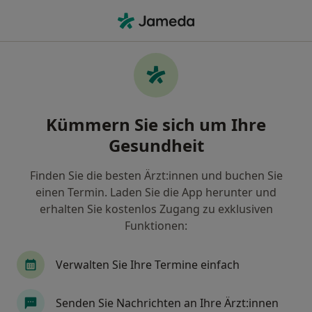
Ha
Oralchirurg • Chemnitz, Sachsen
Filter & Sortierung
Zu Google Maps
Oralchirurg in Chemnitz: Termin buchen
Kümmern Sie sich um Ihre
mit jameda
Gesundheit
Finden Sie Oralchirurgen in Chemnitz und buchen
Sie online ohne zusätzliche Kosten.
Finden Sie die besten Ärzt:innen und buchen Sie
Wie wir die Suchergebnisse sortieren
einen Termin. Laden Sie die App herunter und
erhalten Sie kostenlos Zugang zu exklusiven
Funktionen:
Verwalten Sie Ihre Termine einfach
Senden Sie Nachrichten an Ihre Ärzt:innen