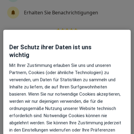
Dr. med. dent. Jan Spieckermann
Erhalten Sie Benachrichtigungen
·
Mehr
Oralchirurg, Zahnarzt
185 Bewertungen
Sehr beliebt: Patient:innen bevorzugen es,
Reichsstr. 34, Chemnitz
•
Zu Google Maps
Arzttermine mit der App zu buchen
Dr. Spieckermann
Der Schutz ihrer Daten ist uns
wichtig
Dieser Arzt bzw. diese Ärztin bietet keine Online-Terminbuchung an diesem Standort an.
Mit Ihrer Zustimmung erlauben Sie uns und unseren
Terminanfrage senden
Partnern, Cookies (oder ähnliche Technologien) zu
verwenden, um Daten für Statistiken zu sammeln und
Inhalte zu liefern, die auf Ihren Surfgewohnheiten
Ärzte und Heilberufler verfügbar
basieren. Wenn Sie nur notwendige Cookies akzeptieren,
werden wir nur diejenigen verwenden, die für die
Diese Ärzte und Heilberufler befinden sich
ordnungsgemäße Nutzung unserer Website technisch
außerhalb von Chemnitz, Sachsen in Gebieten nahe
erforderlich sind. Notwendige Cookies können nie
Ihrer Suche.
abgelehnt werden. Sie können Ihre Zustimmung jederzeit
in den Einstellungen widerrufen oder Ihre Präferenzen