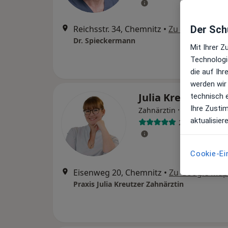
Reichsstr. 34, Chemnitz
•
Zu Google Map
Der Schu
Dr. Spieckermann
Mit Ihrer 
Technologi
die auf Ih
werden wir
Julia Kreutzer
technisch 
Ihre Zusti
·
Mehr
Zahnärztin
aktualisier
2 Bewertunge
Cookie-Ei
Eisenweg 20, Chemnitz
•
Zu Google Map
Praxis Julia Kreutzer Zahnärztin