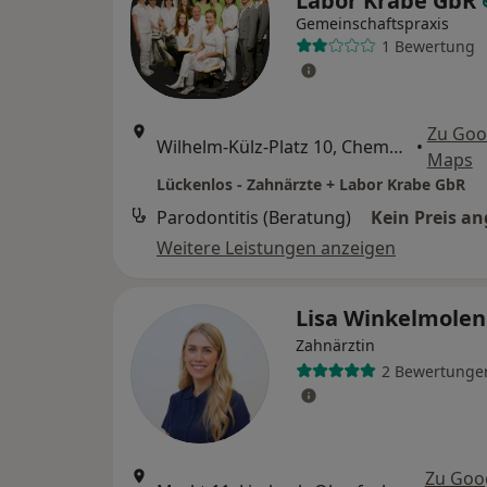
Labor Krabe GbR
Gemeinschaftspraxis
1 Bewertung
Zu Goo
Wilhelm-Külz-Platz 10, Chemnitz
•
Maps
Lückenlos - Zahnärzte + Labor Krabe GbR
Parodontitis (Beratung)
Kein Preis a
Weitere Leistungen anzeigen
Lisa Winkelmole
Zahnärztin
2 Bewertunge
Zu Goo