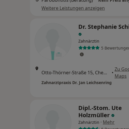
Parodontitis (Beratung)
Kein Preis a
Weitere Leistungen anzeigen
Dr. Stephanie Sch
Zahnärztin
5 Bewertunge
Zu Go
Otto-Thörner-Straße 15, Chemnitz
•
Maps
Zahnarztpraxis Dr. Jan Leichsenring
Dipl.-Stom. Ute
Holzmüller
·
Mehr
Zahnärztin