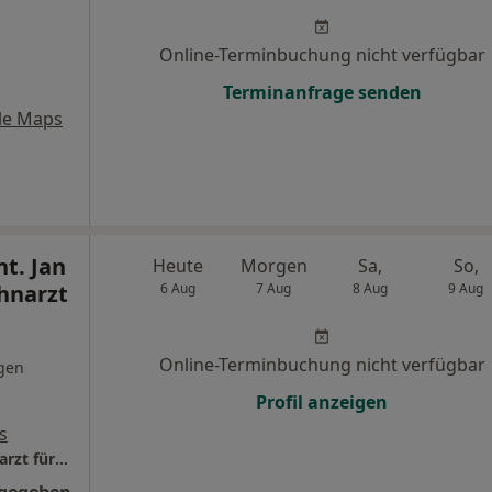
Online-Terminbuchung nicht verfügbar
Terminanfrage senden
le Maps
t. Jan
Heute
Morgen
Sa,
So,
hnarzt
6 Aug
7 Aug
8 Aug
9 Aug
Online-Terminbuchung nicht verfügbar
gen
Profil anzeigen
s
Praxis Dr.med.dent. Jan Spieckermann Zahnarzt für Oralchirurgie