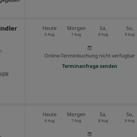
ngegeben
indler
Heute
Morgen
Sa,
So,
6 Aug
7 Aug
8 Aug
9 Aug
n
Online-Terminbuchung nicht verfügbar
Terminanfrage senden
ogle
Heute
Morgen
Sa,
So,
6 Aug
7 Aug
8 Aug
9 Aug