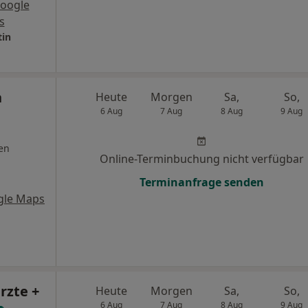
oogle
s
tin
n
Heute
Morgen
Sa,
So,
6 Aug
7 Aug
8 Aug
9 Aug
en
Online-Terminbuchung nicht verfügbar
Terminanfrage senden
gle Maps
rzte +
Heute
Morgen
Sa,
So,
6 Aug
7 Aug
8 Aug
9 Aug