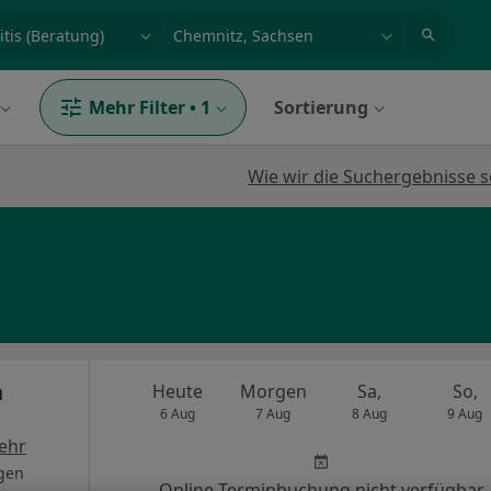
et, Erkrankung, Name
z.B. Berlin
Mehr Filter
•
1
Sortierung
Wie wir die Suchergebnisse s
n
Heute
Morgen
Sa,
So,
6 Aug
7 Aug
8 Aug
9 Aug
ehr
gen
Online-Terminbuchung nicht verfügbar