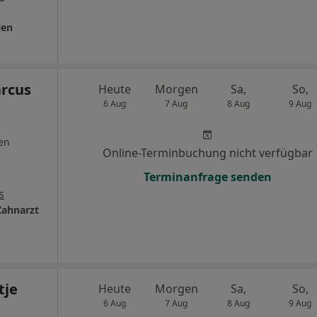
len
arcus
Heute
Morgen
Sa,
So,
6 Aug
7 Aug
8 Aug
9 Aug
en
Online-Terminbuchung nicht verfügbar
Terminanfrage senden
s
Zahnarzt
tje
Heute
Morgen
Sa,
So,
6 Aug
7 Aug
8 Aug
9 Aug