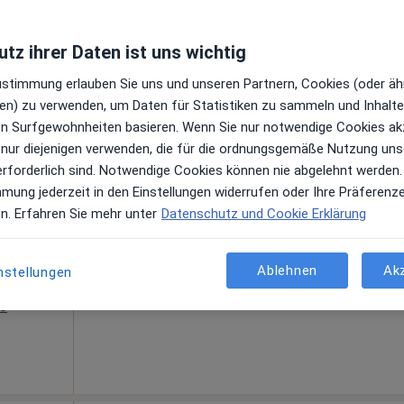
Telefonnummer anzeigen
s
tz ihrer Daten ist uns wichtig
Zustimmung erlauben Sie uns und unseren Partnern, Cookies (oder äh
en) zu verwenden, um Daten für Statistiken zu sammeln und Inhalte 
ren Surfgewohnheiten basieren. Wenn Sie nur notwendige Cookies ak
 nur diejenigen verwenden, die für die ordnungsgemäße Nutzung uns
erforderlich sind. Notwendige Cookies können nie abgelehnt werden.
Heute
Morgen
Sa,
So,
6 Aug
7 Aug
8 Aug
9 Aug
mmung jederzeit in den Einstellungen widerrufen oder Ihre Präferenz
en. Erfahren Sie mehr unter
Datenschutz und Cookie Erklärung
n
Online-Terminbuchung nicht verfügbar
Ablehnen
Ak
nstellungen
Telefonnummer anzeigen
s