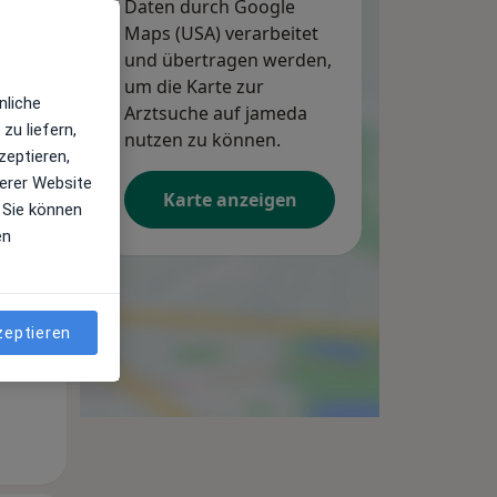
Daten durch Google
Maps (USA) verarbeitet
und übertragen werden,
um die Karte zur
nliche
Arztsuche auf jameda
zu liefern,
nutzen zu können.
zeptieren,
erer Website
Karte anzeigen
 Sie können
Mo,
Di,
Mi,
10 Aug
11 Aug
12 Aug
en
zeptieren