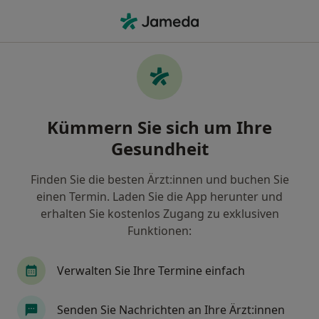
Ha
Orthopäde & Unfallchirurg • Dromersheim, Bingen am Rhein, Rheinland-Pfalz
Filter & Sortierung
Zu Google Maps
Orthopäden & Unfallchirurgen in Bingen
Kümmern Sie sich um Ihre
am Rhein, Dromersheim
Gesundheit
Wie wir die Suchergebnisse sortieren
Finden Sie die besten Ärzt:innen und buchen Sie
einen Termin. Laden Sie die App herunter und
erhalten Sie kostenlos Zugang zu exklusiven
Funktionen:
Verwalten Sie Ihre Termine einfach
Anzeige
Senden Sie Nachrichten an Ihre Ärzt:innen