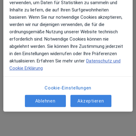
verwenden, um Daten für Statistiken zu sammeln und
Inhalte zu liefern, die auf Ihren Surfgewohnheiten
Ärzte und Heilberufler verfügbar
basieren. Wenn Sie nur notwendige Cookies akzeptieren,
werden wir nur diejenigen verwenden, die für die
Diese Ärzte und Heilberufler befinden sich
ordnungsgemäße Nutzung unserer Website technisch
außerhalb von Dromersheim, Bingen am Rhein,
erforderlich sind. Notwendige Cookies können nie
Rheinland-Pfalz in Gebieten nahe Ihrer Suche.
abgelehnt werden. Sie können Ihre Zustimmung jederzeit
in den Einstellungen widerrufen oder Ihre Präferenzen
aktualisieren. Erfahren Sie mehr unter
Datenschutz und
Cookie Erklärung
Cookie-Einstellungen
Ablehnen
Akzeptieren
Sadik Dogan
·
Mehr
Orthopäde & Unfallchirurg, Orthopäde
377 Bewertungen