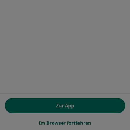
Praxis Dr.med. Hüseyin Gök Facharzt für Orthopädie und Unfallchirurgie
Dieser Arzt bzw. diese Ärztin bietet keine Online-Terminbuchung an diesem Standort an.
Terminanfrage senden
Dr. med. Fred Weber
Orthopäde & Unfallchirurg, Sportmediziner, Chirotherapeut
34 Bewertungen
Zur App
Kreuzstr. 24-26, Bad Kreuznach
•
Zu Google Maps
Im Browser fortfahren
Praxis Dr.med. Fred Weber Facharzt für Orthopädie