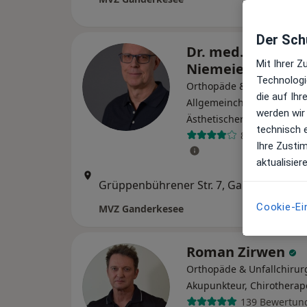
Der Schu
Dr. med. Joachim
Mit Ihrer 
Niemeier
Technologi
Orthopäde & Unfallchirur
die auf Ih
Allgemeinchirurg, Plastis
werden wir
Ästhetischer Chirurg
technisch 
8 Bewertunge
Ihre Zusti
aktualisier
Zu G
Grüppenbührener Str. 7, Ganderkesee
•
Map
Cookie-Ei
MVZ Ganderkesee
Roman Zirwen
Orthopäde & Unfallchirur
Akupunkteur, Chirotherap
139 Bewertun