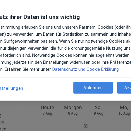
tz ihrer Daten ist uns wichtig
Heute
Morgen
So,
Mo,
Zustimmung erlauben Sie uns und unseren Partnern, Cookies (oder äh
7 Aug
8 Aug
9 Aug
10 Aug
en) zu verwenden, um Daten für Statistiken zu sammeln und Inhalte 
g,
ren Surfgewohnheiten basieren. Wenn Sie nur notwendige Cookies ak
cher &
Online-Terminbuchung nicht verfügbar
 nur diejenigen verwenden, die für die ordnungsgemäße Nutzung uns
erforderlich sind. Notwendige Cookies können nie abgelehnt werden.
n
Telefonnummer anzeigen
mmung jederzeit in den Einstellungen widerrufen oder Ihre Präferenz
en. Erfahren Sie mehr unter
Datenschutz und Cookie Erklärung
oogle
s
Ablehnen
Ak
nstellungen
Heute
Morgen
So,
Mo,
7 Aug
8 Aug
9 Aug
10 Aug
g,
eut
gen