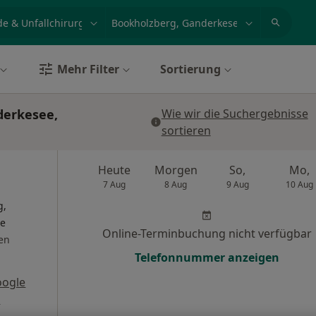
et, Erkrankung, Name
z.B. Berlin
Mehr Filter
Sortierung
derkesee,
Wie wir die Suchergebnisse
sortieren
Heute
Morgen
So,
Mo,
7 Aug
8 Aug
9 Aug
10 Aug
g,
de
Online-Terminbuchung nicht verfügbar
en
Telefonnummer anzeigen
oogle
s