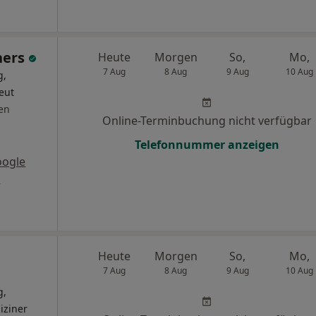
ners
Heute
Morgen
So,
Mo,
7 Aug
8 Aug
9 Aug
10 Aug
g,
eut
en
Online-Terminbuchung nicht verfügbar
Telefonnummer anzeigen
oogle
s
Heute
Morgen
So,
Mo,
7 Aug
8 Aug
9 Aug
10 Aug
g,
iziner