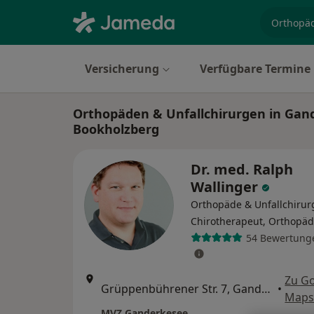
Fachgebi
Versicherung
Verfügbare Termine
Orthopäden & Unfallchirurgen in Gan
Bookholzberg
Dr. med. Ralph
Wallinger
Orthopäde & Unfallchirur
Chirotherapeut, Orthopä
54 Bewertung
Zu G
Grüppenbührener Str. 7, Ganderkesee
•
Map
MVZ Ganderkesee