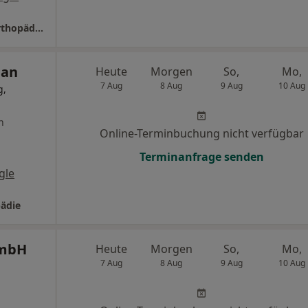
Praxis Dr.med. Frank Renner Facharzt für Orthopädie und Unfallchirurgie
han
Heute
Morgen
So,
Mo,
7 Aug
8 Aug
9 Aug
10 Aug
g,
n
Online-Terminbuchung nicht verfügbar
Terminanfrage senden
gle
ädie
GmbH
Heute
Morgen
So,
Mo,
7 Aug
8 Aug
9 Aug
10 Aug