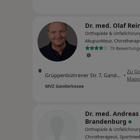
Dr. med. Olaf Rei
Orthopäde & Unfallchirur
Akupunkteur, Chirotherap
79 Bewertung
Zu G
Grüppenbührener Str. 7, Ganderkesee
•
Map
MVZ Ganderkesee
Dr. med. Andreas
Brandenburg
Orthopäde & Unfallchirur
Chirotherapeut, Sportmed