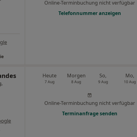
Online-Terminbuchung nicht verfügbar
Telefonnummer anzeigen
gle
ie
randes
Heute
Morgen
So,
Mo,
7 Aug
8 Aug
9 Aug
10 Aug
g,
Online-Terminbuchung nicht verfügbar
Terminanfrage senden
oogle
s