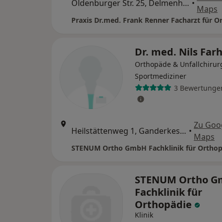
Oldenburger Str. 25, Delmenhorst
•
Maps
Dr. med. Nils Far
Orthopäde & Unfallchirur
Sportmediziner
3 Bewertunge
Zu Goo
Heilstättenweg 1, Ganderkesee
•
Maps
STENUM Ortho GmbH Fachklinik für Orthop
STENUM Ortho 
Fachklinik für
Orthopädie
Klinik