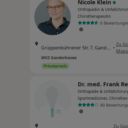
Nicole Klein
Orthopädin & Unfallchirur
Chirotherapeutin
6 Bewertunge
Zu G
Grüppenbührener Str. 7, Ganderkesee
•
Map
MVZ Ganderkesee
Privatpraxis
Dr. med. Frank R
Orthopäde & Unfallchirur
Sportmediziner, Chirothe
80 Bewertung
Zu Go