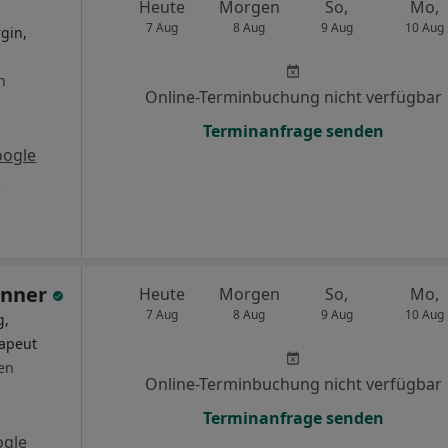
Heute
Morgen
So,
Mo,
7 Aug
8 Aug
9 Aug
10 Aug
gin,
n
Online-Terminbuchung nicht verfügbar
Terminanfrage senden
oogle
s
enner
Heute
Morgen
So,
Mo,
7 Aug
8 Aug
9 Aug
10 Aug
g,
rapeut
en
Online-Terminbuchung nicht verfügbar
Terminanfrage senden
ogle