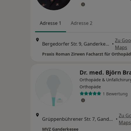
Adresse 1
Adresse 2
Zu Goo
Bergedorfer Str. 9, Ganderkesee
•
Maps
Praxis Roman Zirwen Facharzt für Orthopäd
Dr. med. Björn B
Orthopäde & Unfallchirur
Orthopäde
1 Bewertung
Zu G
Grüppenbührener Str. 7, Ganderkesee
•
Map
MVZ Ganderkesee