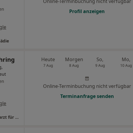
Online-Terminbuchung nicht verfügbar
en
Profil anzeigen
gle
ädie
hring
Heute
Morgen
So,
Mo,
7 Aug
8 Aug
9 Aug
10 Aug
g,
eut
en
Online-Terminbuchung nicht verfügbar
Terminanfrage senden
gle
überörtl.Praxis Jürgen Meyer-Möhring Facharzt für Orthopädie und Unfallchirurgie