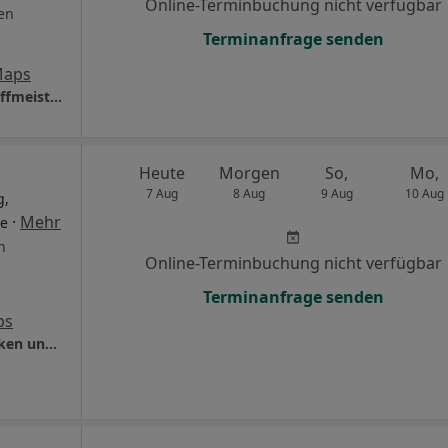
Online-Terminbuchung nicht verfügbar
en
Terminanfrage senden
Maps
Sport-Orthopädie Delmnhorst Dres. Lars Hoffmeister Andreas Brandenburg und Lüder Beninga
Heute
Morgen
So,
Mo,
7 Aug
8 Aug
9 Aug
10 Aug
g,
·
Mehr
de
n
Online-Terminbuchung nicht verfügbar
Terminanfrage senden
ps
überörtl. Gem.Praxis Dr.med. Frank Wendelken und Moriss Daoud