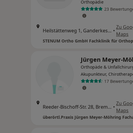
Orthopädie
23 Bewertung
Zu Goo
Heilstättenweg 1, Ganderkesee
•
Maps
STENUM Ortho GmbH Fachklinik für Orthop
Jürgen Meyer-Mö
Orthopäde & Unfallchirur
Akupunkteur, Chirotherap
17 Bewertung
Zu Goo
Reeder-Bischoff-Str. 28, Bremen
•
Maps