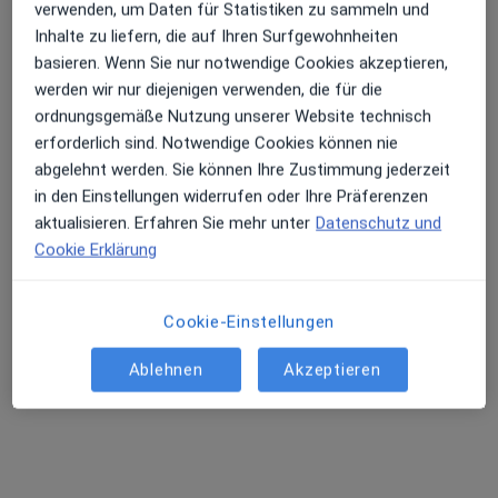
verwenden, um Daten für Statistiken zu sammeln und
Terminanfrage senden
Inhalte zu liefern, die auf Ihren Surfgewohnheiten
basieren. Wenn Sie nur notwendige Cookies akzeptieren,
werden wir nur diejenigen verwenden, die für die
ordnungsgemäße Nutzung unserer Website technisch
erforderlich sind. Notwendige Cookies können nie
abgelehnt werden. Sie können Ihre Zustimmung jederzeit
in den Einstellungen widerrufen oder Ihre Präferenzen
aktualisieren. Erfahren Sie mehr unter
Datenschutz und
Cookie Erklärung
Dr. med. Jörg Hain
Orthopäde & Unfallchirurg, Sportmediziner
Cookie-Einstellungen
65 Bewertungen
Ablehnen
Akzeptieren
Kreuzberger Ring 72, Wiesbaden
•
Zu Google Maps
ORTHOPÄDIE DR. MED. JÖRG HAIN
Privatpraxis