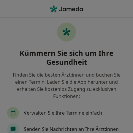
Ha
Orthopäde & Unfallchirurg • Ettersdorf, Montabaur, Rheinland-Pfalz
Filter & Sortierung
Zu Google Maps
Orthopäden & Unfallchirurgen in
Kümmern Sie sich um Ihre
Montabaur, Ettersdorf
Gesundheit
Wie wir die Suchergebnisse sortieren
Finden Sie die besten Ärzt:innen und buchen Sie
einen Termin. Laden Sie die App herunter und
erhalten Sie kostenlos Zugang zu exklusiven
Funktionen:
Verwalten Sie Ihre Termine einfach
Priv.-Doz. Dr. med. Julian Doll
Senden Sie Nachrichten an Ihre Ärzt:innen
Orthopäde & Unfallchirurg