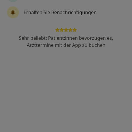
Erhalten Sie Benachrichtigungen
Adresse 1
Adresse 2
Südring 8, Dernbach
•
Zu Google Maps
Sehr beliebt: Patient:innen bevorzugen es,
MVZ Westerwald
Arzttermine mit der App zu buchen
Dieser Arzt bzw. diese Ärztin bietet keine Online-Terminbuchung an diesem Standort an.
Terminanfrage senden
Dr. med. Michael Rettler