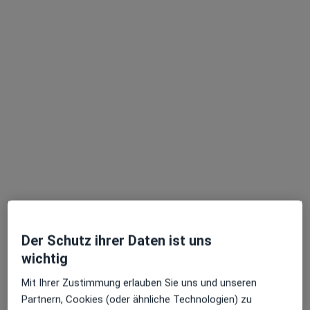
Dr. med. Ramin Markus Farhoumand
Orthopäde & Unfallchirurg, Allgemeinchirurg,
·
Mehr
Wirbelsäulenchirurg
36 Bewertungen
Der Schutz ihrer Daten ist uns
Borsigstr. 2-4, Wiesbaden
•
Zu Google Maps
wichtig
Privatpraxis Promediz Dr.med.Ramin M.Farhoumand Facharzt für Allgem. Chirurgie
Privatpraxis
Mit Ihrer Zustimmung erlauben Sie uns und unseren
Partnern, Cookies (oder ähnliche Technologien) zu
Dieser Arzt bzw. diese Ärztin bietet keine Online-Terminbuchung an diesem Standort an.