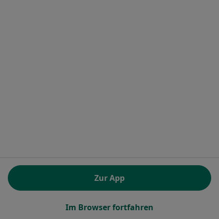
Katarzyna Staszek
·
Orthopädin & Unfallchirurgin, Internistin, Gastroenterologin
Mehr
Koblenzer Str. 11-13, Montabaur
•
Zu Google Maps
Brüderkrankenhaus Montabaur Klinik für Innere Medizin
Dieser Arzt bzw. diese Ärztin bietet keine Online-Terminbuchung an diesem Standort an.
Terminanfrage senden
Zur App
Im Browser fortfahren