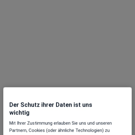
Dr. med. Werner Lehner
Orthopäde & Unfallchirurg, Sportmediziner, Chirotherapeut
364 Bewertungen
Zu Google
Wolfratshauser Str. 228, München
•
Maps
Praxis Dr.med. Werner Lehner Facharzt für Orthopädie
Der Schutz ihrer Daten ist uns
Dieser Arzt bzw. diese Ärztin bietet keine Online-Terminbuchung an diesem Standort an.
wichtig
Terminanfrage senden
Mit Ihrer Zustimmung erlauben Sie uns und unseren
Partnern, Cookies (oder ähnliche Technologien) zu