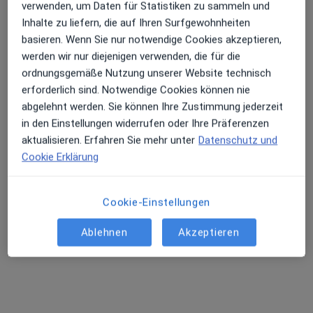
verwenden, um Daten für Statistiken zu sammeln und
Inhalte zu liefern, die auf Ihren Surfgewohnheiten
basieren. Wenn Sie nur notwendige Cookies akzeptieren,
werden wir nur diejenigen verwenden, die für die
ordnungsgemäße Nutzung unserer Website technisch
erforderlich sind. Notwendige Cookies können nie
abgelehnt werden. Sie können Ihre Zustimmung jederzeit
Dr. med. Michael Schubert
in den Einstellungen widerrufen oder Ihre Präferenzen
aktualisieren. Erfahren Sie mehr unter
Datenschutz und
Orthopäde & Unfallchirurg, Wirbelsäulenchirurg,
Cookie Erklärung
·
Mehr
Sportmediziner
202 Bewertungen
Cookie-Einstellungen
Dachauer Str. 124 a, München
•
Zu Google Maps
Ablehnen
Akzeptieren
APEX SPINE CENTER Dres. Schubert, Helmbrecht und Kollegen
Dieser Arzt bzw. diese Ärztin bietet keine Online-Terminbuchung an diesem Standort an.
Terminanfrage senden