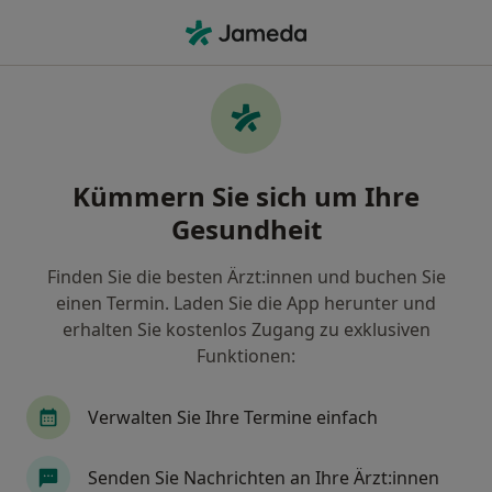
Ha
Orthopäde & Unfallchirurg • Aubing-Lochhausen-Langwied, München, Bayern
Filter & Sortierung
Zu Google Maps
Orthopäden & Unfallchirurgen in
Kümmern Sie sich um Ihre
München, Aubing-Lochhausen-Langwied
Gesundheit
Wie wir die Suchergebnisse sortieren
Finden Sie die besten Ärzt:innen und buchen Sie
einen Termin. Laden Sie die App herunter und
erhalten Sie kostenlos Zugang zu exklusiven
Funktionen:
Verwalten Sie Ihre Termine einfach
Anzeige
Senden Sie Nachrichten an Ihre Ärzt:innen