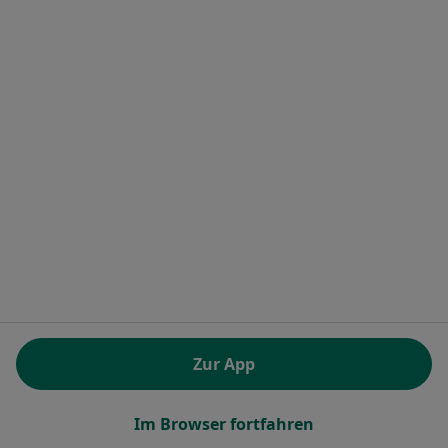
Dieser Arzt bzw. diese Ärztin bietet keine Online-Terminbuchung an diesem Standort an.
Terminanfrage senden
Dr. med. Andreas Wagner
Orthopäde & Unfallchirurg, Sportmediziner, Chirotherapeut
50 Bewertungen
Zur App
Sonnenstr. 4, München
•
Zu Google Maps
Orthopädische Tagesklinik am Stachus Dr.med. Andreas Wagner
Im Browser fortfahren
Privatpraxis