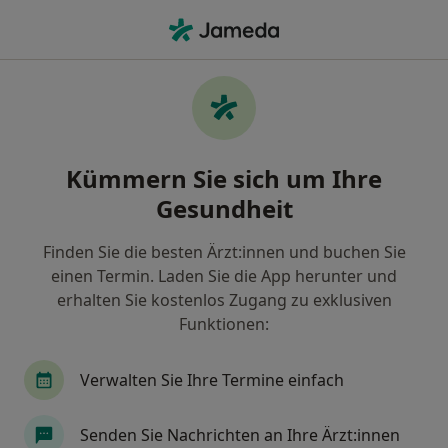
Ha
Orthopäde • Dortmund, Nordrhein-Westfalen
Filter & Sortierung
Zu Google Maps
Orthopäde in Dortmund: Termin buchen
Kümmern Sie sich um Ihre
mit jameda
Gesundheit
Finden Sie Orthopäden in Dortmund und buchen Sie
online ohne zusätzliche Kosten.
Finden Sie die besten Ärzt:innen und buchen Sie
Wie wir die Suchergebnisse sortieren
einen Termin. Laden Sie die App herunter und
erhalten Sie kostenlos Zugang zu exklusiven
Funktionen:
Verwalten Sie Ihre Termine einfach
Senden Sie Nachrichten an Ihre Ärzt:innen