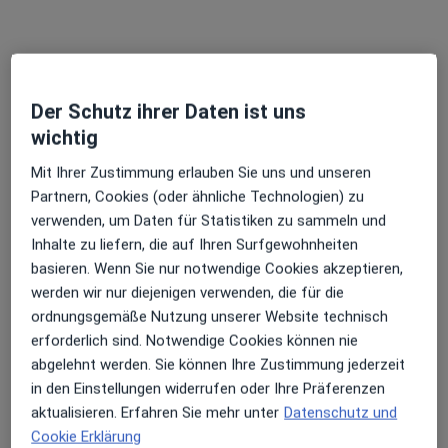
·
Mehr
Orthopäde, Orthopäde & Unfallchirurg, Akupunkteur
33 Bewertungen
Der Schutz ihrer Daten ist uns
Adresse 1
Adresse 2
Adresse 3
Adresse 4
wichtig
Mit Ihrer Zustimmung erlauben Sie uns und unseren
Kortumstr. 66, Bochum
•
Zu Google Maps
Partnern, Cookies (oder ähnliche Technologien) zu
OrthoBO Praxis Innenstadt Dr. Lepper & Kollegen
verwenden, um Daten für Statistiken zu sammeln und
Dieser Arzt bzw. diese Ärztin bietet keine Online-Terminbuchung an diesem Standort an.
Inhalte zu liefern, die auf Ihren Surfgewohnheiten
basieren. Wenn Sie nur notwendige Cookies akzeptieren,
Terminanfrage senden
werden wir nur diejenigen verwenden, die für die
ordnungsgemäße Nutzung unserer Website technisch
erforderlich sind. Notwendige Cookies können nie
abgelehnt werden. Sie können Ihre Zustimmung jederzeit
in den Einstellungen widerrufen oder Ihre Präferenzen
aktualisieren. Erfahren Sie mehr unter
Datenschutz und
Cookie Erklärung