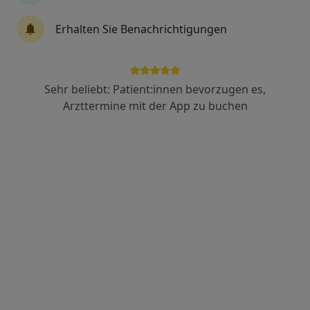
Prof. Dr. med. Uwe Martin Maus
Erhalten Sie Benachrichtigungen
·
Mehr
Orthopäde, Orthopäde & Unfallchirurg
1 Bewertung
Sehr beliebt: Patient:innen bevorzugen es,
Moorenstr. 5, Düsseldorf
•
Zu Google Maps
Arzttermine mit der App zu buchen
Universitätsklinikum Klinik für Orthopädie und Unfallchirurgie
Dieser Arzt bzw. diese Ärztin bietet keine Online-Terminbuchung an diesem Standort an.
Terminanfrage senden