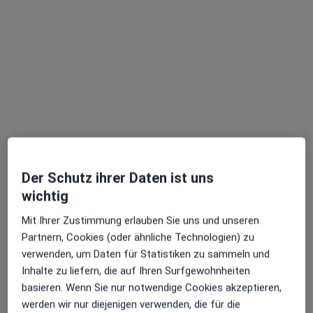
Dipl.-Med. Jacek Kulesza
·
Orthopäde, Orthopäde & Unfallchirurg, Rheumatologe
Der Schutz ihrer Daten ist uns
Mehr
wichtig
22 Bewertungen
Mit Ihrer Zustimmung erlauben Sie uns und unseren
Partnern, Cookies (oder ähnliche Technologien) zu
Rüttenscheider Str. 78-80, Essen
•
Zu Google Maps
verwenden, um Daten für Statistiken zu sammeln und
Praxis Jacek Kulesza Facharzt für Orthopädie
Inhalte zu liefern, die auf Ihren Surfgewohnheiten
Dieser Arzt bzw. diese Ärztin bietet keine Online-Terminbuchung an diesem Standort an.
basieren. Wenn Sie nur notwendige Cookies akzeptieren,
werden wir nur diejenigen verwenden, die für die