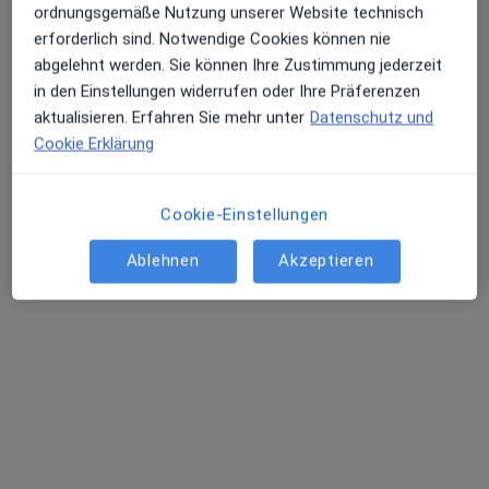
Terminanfrage senden
ordnungsgemäße Nutzung unserer Website technisch
erforderlich sind. Notwendige Cookies können nie
abgelehnt werden. Sie können Ihre Zustimmung jederzeit
Andere Spezialisten in Ihrer Region
in den Einstellungen widerrufen oder Ihre Präferenzen
aktualisieren. Erfahren Sie mehr unter
Datenschutz und
Im Moment sind keine Plätze mehr frei. Schauen Sie
Cookie Erklärung
später nach, ob neue Plätze frei sind.
Cookie-Einstellungen
Ablehnen
Akzeptieren
Drs. Thomas Pauly
·
Orthopäde, Orthopäde & Unfallchirurg, Sportmediziner
Mehr
117 Bewertungen