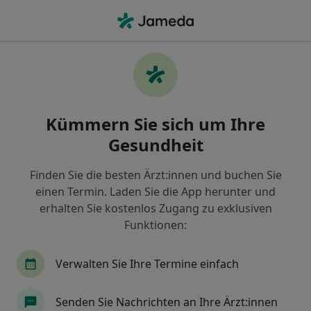
Ha
Orthopäde • Lörick, Düsseldorf, Nordrhein-Westfalen
Filter & Sortierung
Zu Google Maps
Orthopäden in Düsseldorf, Lörick
Kümmern Sie sich um Ihre
Wie wir die Suchergebnisse sortieren
Gesundheit
Finden Sie die besten Ärzt:innen und buchen Sie
einen Termin. Laden Sie die App herunter und
erhalten Sie kostenlos Zugang zu exklusiven
Funktionen:
Verwalten Sie Ihre Termine einfach
Anzeige
Dr. med. Ingo Pfeiffer
Senden Sie Nachrichten an Ihre Ärzt:innen