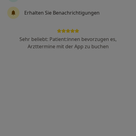
·
Mehr
Orthopäde, Orthopäde & Unfallchirurg, Akupunkteur
57 Bewertungen
Erhalten Sie Benachrichtigungen
Kölner Landstr. 205, Düsseldorf
•
Zu Google Maps
DOC Düsseldorfer Orthopaedicum Dres. Ingo Pfeiffer und Maximilian Lederer
Sehr beliebt: Patient:innen bevorzugen es,
Dieser Arzt bzw. diese Ärztin bietet keine Online-Terminbuchung an diesem Standort an.
Arzttermine mit der App zu buchen
Terminanfrage senden
Dr. med. Stefan Lobner
·
Mehr
Orthopäde, Orthopäde & Unfallchirurg, Akupunkteur