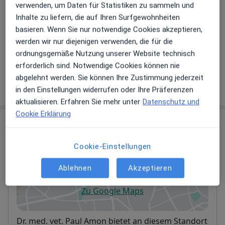
Hinterlegen Sie kostenlos ein Portraitbild, Ihre
verwenden, um Daten für Statistiken zu sammeln und
Sprechzeiten und Leistungen. Dadurch werden Sie
Inhalte zu liefern, die auf Ihren Surfgewohnheiten
besser gefunden. Lassen Sie sich außerdem bereits
basieren. Wenn Sie nur notwendige Cookies akzeptieren,
vor Veröffentlichung kostenfrei über neue
werden wir nur diejenigen verwenden, die für die
Patienten-Feedbacks per E-Mail informieren.
ordnungsgemäße Nutzung unserer Website technisch
erforderlich sind. Notwendige Cookies können nie
abgelehnt werden. Sie können Ihre Zustimmung jederzeit
Jetzt als Arzt anmelden
in den Einstellungen widerrufen oder Ihre Präferenzen
aktualisieren. Erfahren Sie mehr unter
Datenschutz und
Cookie Erklärung
Praxis
Cookie-Einstellungen
Dres. Paul Amon und Rosa M. Amon
Rothmühle 1,
96155
Buttenheim
Ablehnen
Akzeptieren
Zu Google Maps
öffnet in einer neuen Registe
Verfügbarkeit
Dr. med. vet. Paul Amon bietet an diesem Standort