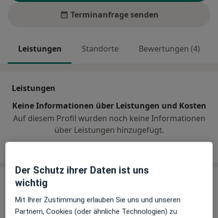
Terminanfrage senden
Leistungen
Standorte
Bewertungen (4)
Leistungen
Keine Informationen über Leistungen und Kosten
Auf diesem Profil wurden noch keine Informationen
über Leistungen hinzugefügt.
Der Schutz ihrer Daten ist uns
wichtig
Sind Sie Dr. med. vet. Paul Amon?
Arzt-Info
Mit Ihrer Zustimmung erlauben Sie uns und unseren
Partnern, Cookies (oder ähnliche Technologien) zu