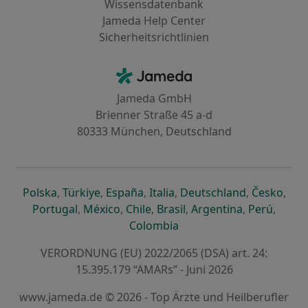
Wissensdatenbank
Jameda Help Center
Sicherheitsrichtlinien
Kontakt
Jameda - Startseite
Jameda GmbH
Brienner Straße 45 a-d
80333 München, Deutschland
öffnet in einer neuen Registerkarte
öffnet in einer neuen Registerkarte
öffnet in einer neuen Registerk
öffnet in einer neuen Reg
öffnet in ei
öffn
Polska
,
Türkiye
,
España
,
Italia
,
Deutschland
,
Česko
,
öffnet in einer neuen Registerkarte
öffnet in einer neuen Registerkarte
öffnet in einer neuen Register
öffnet in einer neuen R
öffnet in ei
öffnet
Portugal
,
México
,
Chile
,
Brasil
,
Argentina
,
Perú
,
öffnet in einer neuen Re
Colombia
VERORDNUNG (EU) 2022/2065 (DSA) art. 24:
15.395.179 “AMARs” - Juni 2026
www.jameda.de © 2026 - Top Ärzte und Heilberufler