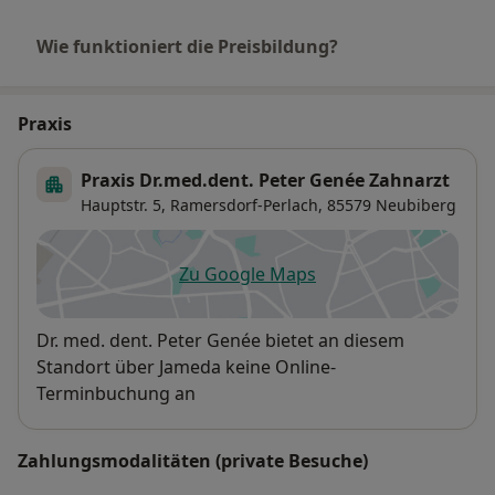
Bitte sprechen Sie uns einfach an!
Wie funktioniert die Preisbildung?
Praxis
Praxis Dr.med.dent. Peter Genée Zahnarzt
Hauptstr. 5,
Ramersdorf-Perlach
, 85579
Neubiberg
Zu Google Maps
öffnet in einer neuen Registe
Verfügbarkeit
Dr. med. dent. Peter Genée bietet an diesem
Standort über Jameda keine Online-
Terminbuchung an
Zahlungsmodalitäten (private Besuche)