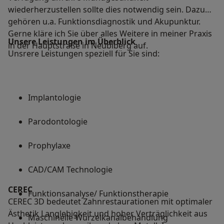
wiederherzustellen sollte dies notwendig sein. Dazu
gehören u.a. Funktionsdiagnostik und Akupunktur.
Gerne kläre ich Sie über alles Weitere in meiner Praxis
Unsere Leistungen im Überblick
in der Hauptstraße in Neubiberg auf.
Unsrere Leistungen speziell für Sie sind:
Implantologie
Parodontologie
Prophylaxe
CAD/CAM Technologie
CEREC
Funktionsanalyse/ Funktionstherapie
CEREC 3D bedeutet Zahnrestaurationen mit optimaler
Ästhetik Langlebigkeit und hoher Verträglichkeit aus
Maschinelle Wurzelkanalbehandlung