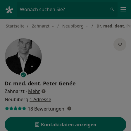
Ha
Wonach suchen Sie?
Startseite
Zahnarzt
Neubiberg
Dr. med. dent. P
Stadt ändern
Stadt ändern
Dr. med. dent.
Peter Genée
über Spezialisierungen
Zahnarzt
·
Mehr
Neubiberg
1 Adresse
18 Bewertungen
Kontaktdaten anzeigen