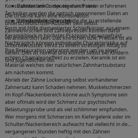
Konstruktion am Computer durch einen erfahrenen
Zahntechnik in der eigenen Praxis
Techniker werden die optisch gewonnenen Daten an
Die Ursache kann eine Kombination
eine Schleifeinheit gesendet die die zu erstellende
Zahnärztliche Chirurgie
unterschiedlichster Auslöser sein selbst
Form mit Hilfe diamantierter Schleifkörper aus einem
Zähneknirschen und Zähnepressen können dafür
Keramikblock in höchster Präzision herausgefräst.
verantwortlich sein. Das Knirschen bzw. Pressen ist als
Nachträglich können individuelle Charakteristika auf
unterbewusstes Ventil zu einem stressigen Alltag zu
Ihre Restauration gebrannt werden um so einen
sehen. Dies ist normal und kommt selbst bei Kindern
echten Chamäleoneffekt zu erzielen. Keramik ist ein
und Jugendlichen vor.
Material welches der natürlichen Zahnhartsubstanz
am nächsten kommt.
Abrieb der Zähne Lockerung selbst vorhandener
Zahnersatz kann Schaden nehmen. Muskelschmerzen
im Kopf-/Nackenbereich könne auch Symptome sein
aber oftmals wird der Schmerz zur psychischen
Belastungsprobe und als viel schlimmer empfunden.
Wer morgens mit Schmerzen im Kiefergelenk oder im
Schulter/Nackenbereich aufwacht hat vielleicht in den
vergangenen Stunden heftig mit den Zähnen