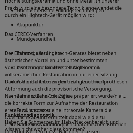
Hochleistungskeramik und ohne Metall. In unserer
Praxis wird eine besondere Technik angewendet die
Hochästhetische Füllungstechnologien
durch ein Hightech-Gerät möglich wird:
Akupunktur
Das CEREC-Verfahren
Mundgesundheit
Der Einsatz dieses Hightech-Gerätes bietet neben
Zahnregulierungen
ästhetischen Vorteilen und unter bestimmten
Voraussetzungen die Herstellung einer
Kronen-und Brücken aus Vollkeramik
vollkeramischen Restauration in nur einer Sitzung.
Dadurch entfällt neben der Unangenehmen
Ästhetische Lösungen bei Teil- und Vollprothesen
Abformung auch die provisorische Versorgung.
Nachdem der Zahn/ die Zähne präpariert wurde/n also
Zahnärztliche Chirurgie
die korrekte Form zur Aufnahme der Restauration
erstellt wurde tastet eine intraorale Kamera die
Familienpraxis
Funktionsdiagnostik
Oberfläche ab und ermittelt dabei wie die zu
Haben Sie Schmerzen im Hals-/Nackenbereich und
erstellende Restauration nach anatomischen Kriterien
Narkosebehandlung
wissen nicht woher diese kommen?
gefertigt werden muss. Nach der präzisen