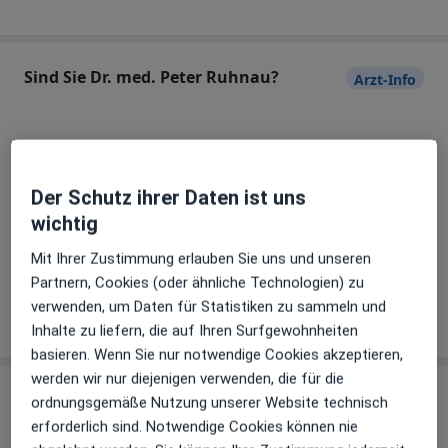
Sind Sie Dr. med. Peter Ruhnau?
Arzt-Info
Hinterlegen Sie kostenlos ein Portraitbild, Ihre
Sprechzeiten und Leistungen. Dadurch werden Sie
Der Schutz ihrer Daten ist uns
besser gefunden. Lassen Sie sich außerdem bereits
wichtig
vor Veröffentlichung kostenfrei über neue
Patienten-Feedbacks per E-Mail informieren.
Mit Ihrer Zustimmung erlauben Sie uns und unseren
Partnern, Cookies (oder ähnliche Technologien) zu
verwenden, um Daten für Statistiken zu sammeln und
Jetzt als Arzt anmelden
Inhalte zu liefern, die auf Ihren Surfgewohnheiten
basieren. Wenn Sie nur notwendige Cookies akzeptieren,
werden wir nur diejenigen verwenden, die für die
Praxis
ordnungsgemäße Nutzung unserer Website technisch
erforderlich sind. Notwendige Cookies können nie
Praxis Dr.med. Peter Ruhnau Facharzt für