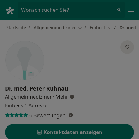
Ha
Wonach suchen Sie?
Startseite
Allgemeinmediziner
Einbeck
Dr. med.
Stadt ändern
Stadt ändern
Dr. med.
Peter Ruhnau
über Spezialisierungen
Allgemeinmediziner
·
Mehr
Einbeck
1 Adresse
6 Bewertungen
Kontaktdaten anzeigen