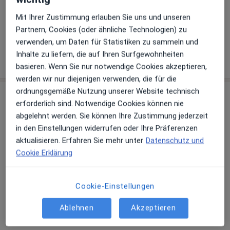
Eigenbluttherapie
Mit Ihrer Zustimmung erlauben Sie uns und unseren
Neuraltherapie
Partnern, Cookies (oder ähnliche Technologien) zu
verwenden, um Daten für Statistiken zu sammeln und
Inhalte zu liefern, die auf Ihren Surfgewohnheiten
Wie funktioniert die Preisbildung?
basieren. Wenn Sie nur notwendige Cookies akzeptieren,
werden wir nur diejenigen verwenden, die für die
ordnungsgemäße Nutzung unserer Website technisch
Praxis
erforderlich sind. Notwendige Cookies können nie
abgelehnt werden. Sie können Ihre Zustimmung jederzeit
Praxis Petra Hake Heilpraktikerin
in den Einstellungen widerrufen oder Ihre Präferenzen
Georgstr. 38,
Mitte
, 30159
Hannover
aktualisieren. Erfahren Sie mehr unter
Datenschutz und
Cookie Erklärung
Zu Google Maps
öffnet in einer neuen Registe
Cookie-Einstellungen
Verfügbarkeit
Petra Hake bietet an diesem Standort über
Jameda keine Online-Terminbuchung an
Ablehnen
Akzeptieren