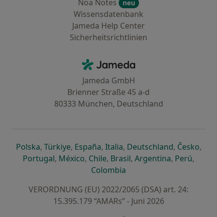
Noa Notes
neu
Wissensdatenbank
Jameda Help Center
Sicherheitsrichtlinien
Kontakt
Jameda - Startseite
Jameda GmbH
Brienner Straße 45 a-d
80333 München, Deutschland
öffnet in einer neuen Registerkarte
öffnet in einer neuen Registerkarte
öffnet in einer neuen Registerk
öffnet in einer neuen Reg
öffnet in ei
öffn
Polska
,
Türkiye
,
España
,
Italia
,
Deutschland
,
Česko
,
öffnet in einer neuen Registerkarte
öffnet in einer neuen Registerkarte
öffnet in einer neuen Register
öffnet in einer neuen R
öffnet in ei
öffnet
Portugal
,
México
,
Chile
,
Brasil
,
Argentina
,
Perú
,
öffnet in einer neuen Re
Colombia
VERORDNUNG (EU) 2022/2065 (DSA) art. 24:
15.395.179 “AMARs” - Juni 2026