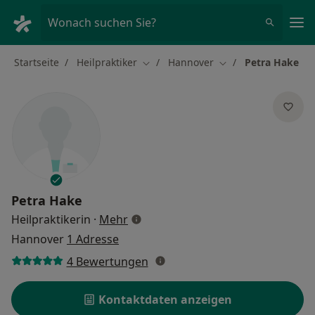
Ha
Wonach suchen Sie?
Startseite
Heilpraktiker
Hannover
Petra Hake
Stadt ändern
Stadt ändern
Petra Hake
über Spezialisierungen
Heilpraktikerin
·
Mehr
Hannover
1 Adresse
4 Bewertungen
Kontaktdaten anzeigen