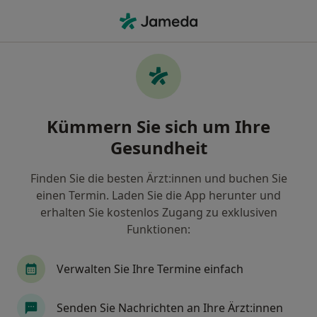
Ha
Traditionelle Chinesische Medizin (Tcm) • Hannover, Niedersachsen
Filter & Sortierung
• 1
Zu Google Map
Traditionelle Chinesische Medizin (TCM),
Kümmern Sie sich um Ihre
Hannover
Gesundheit
Wie wir die Suchergebnisse sortieren
Finden Sie die besten Ärzt:innen und buchen Sie
einen Termin. Laden Sie die App herunter und
Welche Terminart möchten Sie buchen?
erhalten Sie kostenlos Zugang zu exklusiven
Traditionelle Chinesische Medizin (TCM)
Funktionen:
Verwalten Sie Ihre Termine einfach
Senden Sie Nachrichten an Ihre Ärzt:innen