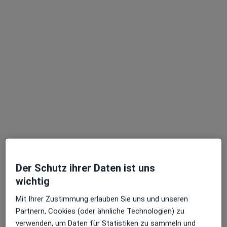
Terminanfrage senden
Carina Knauf-Bock
·
Mehr
Heilpraktikerin
41 Bewertungen
Der Schutz ihrer Daten ist uns
wichtig
Zu Google
Ferdi-Wallbrecht-Str 57, Hannover
•
Maps
Mit Ihrer Zustimmung erlauben Sie uns und unseren
Sanaris Praxis für Naturheilkunde Carina Knauf-Bock Heilpraktikerin
Partnern, Cookies (oder ähnliche Technologien) zu
Dieser Arzt bzw. diese Ärztin bietet keine Online-Terminbuchung an diesem Standort an.
verwenden, um Daten für Statistiken zu sammeln und