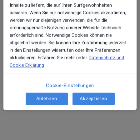
Inhalte zu liefern, die auf Ihren Surfgewohnheiten
Terminanfrage senden
basieren. Wenn Sie nur notwendige Cookies akzeptieren,
werden wir nur diejenigen verwenden, die für die
ordnungsgemäße Nutzung unserer Website technisch
erforderlich sind. Notwendige Cookies können nie
abgelehnt werden. Sie können Ihre Zustimmung jederzeit
in den Einstellungen widerrufen oder Ihre Präferenzen
aktualisieren. Erfahren Sie mehr unter
Datenschutz und
Cookie Erklärung
Marija Wachsmann
Cookie-Einstellungen
Augenärztin
Ablehnen
Akzeptieren
Schmiedestr. 41, Hannover
•
Zu Google Maps
Augenzentrum an der Leine MVZ
Dieser Arzt bzw. diese Ärztin bietet keine Online-Terminbuchung an diesem Standort an.
Terminanfrage senden