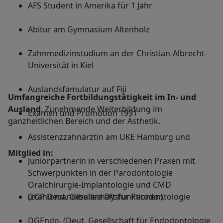
AFS Student in Amerika für 1 Jahr
Abitur am Gymnasium Altenholz
Zahnmedizinstudium an der Christian-Albrecht-
Universität in Kiel
Auslandsfamulatur auf Fiji
Umfangreiche Fortbildungstätigkeit im In- und
Ausland
. Zunehmende Weiterbildung im
Examen und Promotion 1991
ganzheitlichen Bereich und der Ästhetik.
Assistenzzahnärztin am UKE Hamburg und
Mitglied in:
Juniorpartnerin in verschiedenen Praxen mit
Schwerpunkten in der Parodontologie
Oralchirurgie-Implantologie und CMD
(craniomandibuläre Dysfunktionen).
DGP Deut. Gesellschaft für Parodontologie
DGEndo. (Deut. Gesellschaft für Endodontologie