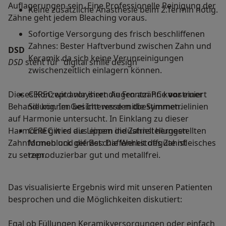
Auflagerungen sein. Eine Professionelle Reinigung der
Keine zusätzliche Anästhesie beim 2.Termin nötig.
Zähne geht jedem Bleaching voraus.
Sofortige Versorgung des frisch beschliffenen
Zahnes: Bester Haftverbund zwischen Zahn und
DSD
Keramik da sich keine Verunreinigungen
DSD
steht für "digital smile design"
zwischenzeitlich einlagern können.
Dieses Konzept anlaysiert die Frontzähne
CEREC wird vor ihren Augen am PC konstruiert
vor
einer
Behandlung. Im Gesicht werden die Symmetrielinien
Sie können bei Interesse mitbestimmen.
auf Harmonie untersucht. In Einklang zu dieser
Harmonie gilt es die Lippen die Zahnstellungen
CEREC wird aus einem industriell hergestellten
Zahnformen und die Beschaffenheit des Zahnfleisches
Monoblock gefräst: Die Werkstoffgüte ist
zu setzen.
reproduzierbar gut und metallfrei.
Das visualisierte Ergebnis wird mit unseren Patienten
besprochen und die Möglichkeiten diskutiert:
Egal ob Füllungen Keramikversorgungen oder einfach