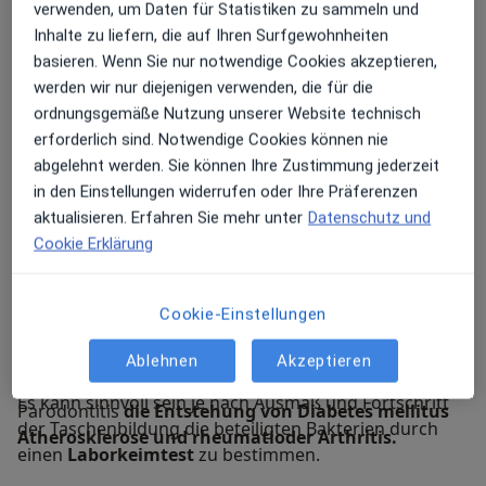
Behandlungen vor auf die ich mich spezialisiert habe:
verwenden, um Daten für Statistiken zu sammeln und
Parodontologie CMD und Implantologie liegen mir
Inhalte zu liefern, die auf Ihren Surfgewohnheiten
besonders am Herzen. Sie möchten mehr erfahren
basieren. Wenn Sie nur notwendige Cookies akzeptieren,
und unsere Zahnarztpraxis in Radolfzell besuchen? Ich
werden wir nur diejenigen verwenden, die für die
und mein Team freuen uns auf Sie!
ordnungsgemäße Nutzung unserer Website technisch
erforderlich sind. Notwendige Cookies können nie
Parodontologie
abgelehnt werden. Sie können Ihre Zustimmung jederzeit
Neben Karies spielt die Parodontitis = Entzündung des
in den Einstellungen widerrufen oder Ihre Präferenzen
Zahnhalteapparates eine in der Häufigkeit
aktualisieren. Erfahren Sie mehr unter
Datenschutz und
zunehmende Rolle in der modernen Zahnmedizin.
Cookie Erklärung
Das Tückische an dieser durch Bakterien verursachten
Erkrankung die die Gewebestrukturen um die Zähne
Cookie-Einstellungen
herum betrifft (Zahnfleisch Zahnhaltefasern Knochen)
ist die meist
schleichende und schmerzfreie
Ablehnen
Akzeptieren
Entstehung.
Weiterhin begünstigt die
Es kann sinnvoll sein je nach Ausmaß und Fortschritt
Parodontitis
die Entstehung von Diabetes mellitus
der Taschenbildung die beteiligten Bakterien durch
Atherosklerose und rheumatioder Arthritis.
einen
Laborkeimtest
zu bestimmen.