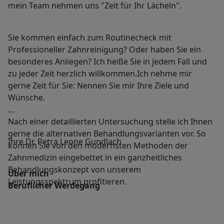
mein Team nehmen uns "Zeit für Ihr Lächeln".
Sie kommen einfach zum Routinecheck mit
Professioneller Zahnreinigung? Oder haben Sie ein
besonderes Anliegen? Ich heiße Sie in jedem Fall und
zu jeder Zeit herzlich willkommen.Ich nehme mir
gerne Zeit für Sie: Nennen Sie mir Ihre Ziele und
Wünsche.
Nach einer detaillierten Untersuchung stelle ich Ihnen
gerne die alternativen Behandlungsvarianten vor. So
Ihre Dr. Petra Leone Gundlach
können Sie von den modernsten Methoden der
Zahnmedizin eingebettet in ein ganzheitliches
Behandlungskonzept von unserem
Über mich
Leistungsspektrum profitieren.
Beruflicher Werdegang