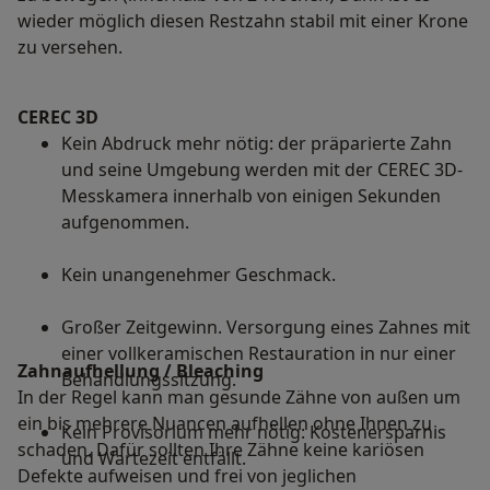
wieder möglich diesen Restzahn stabil mit einer Krone
zu versehen.
CEREC 3D
Kein Abdruck mehr nötig: der präparierte Zahn
und seine Umgebung werden mit der CEREC 3D-
Messkamera innerhalb von einigen Sekunden
aufgenommen.
Kein unangenehmer Geschmack.
Großer Zeitgewinn. Versorgung eines Zahnes mit
einer vollkeramischen Restauration in nur einer
Zahnaufhellung / Bleaching
Behandlungssitzung.
In der Regel kann man gesunde Zähne von außen um
ein bis mehrere Nuancen aufhellen ohne Ihnen zu
Kein Provisorium mehr nötig: Kostenersparnis
schaden. Dafür sollten Ihre Zähne keine kariösen
und Wartezeit entfällt.
Defekte aufweisen und frei von jeglichen