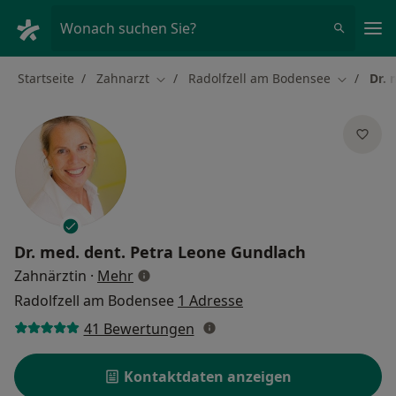
Ha
Wonach suchen Sie?
Startseite
Zahnarzt
Radolfzell am Bodensee
Dr. 
Stadt ändern
Stadt änd
Dr. med. dent.
Petra Leone Gundlach
über Spezialisierungen
Zahnärztin
·
Mehr
Radolfzell am Bodensee
1 Adresse
41 Bewertungen
Kontaktdaten anzeigen