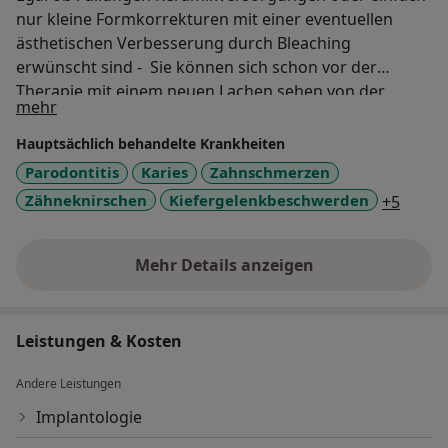
nur kleine Formkorrekturen mit einer eventuellen
ästhetischen Verbesserung durch Bleaching
erwünscht sind - Sie können sich schon vor der
Therapie mit einem neuen Lachen sehen von der
Über mich
mehr
Ästhetik überzeugen und entscheiden.
Hauptsächlich behandelte Krankheiten
Parodontitis
Karies
Zahnschmerzen
a11y_
Zähneknirschen
Kiefergelenkbeschwerden
+5
Mehr Details anzeigen
über Erfahrungen
Leistungen & Kosten
Andere Leistungen
Implantologie