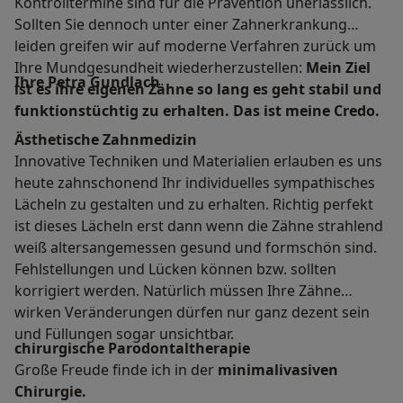
Kontrolltermine sind für die Prävention unerlässlich.
Sollten Sie dennoch unter einer Zahnerkrankung
leiden greifen wir auf moderne Verfahren zurück um
Ihre Mundgesundheit wiederherzustellen:
Mein Ziel
I
hre Petra Gundlach
ist es ihre eigenen Zähne so lang es geht stabil und
funktionstüchtig zu erhalten. Das ist meine Credo.
Ästhetische Zahnmedizin
Innovative Techniken und Materialien erlauben es uns
heute zahnschonend Ihr individuelles sympathisches
Lächeln zu gestalten und zu erhalten. Richtig perfekt
ist dieses Lächeln erst dann wenn die Zähne strahlend
weiß altersangemessen gesund und formschön sind.
Fehlstellungen und Lücken können bzw. sollten
korrigiert werden. Natürlich müssen Ihre Zähne
wirken Veränderungen dürfen nur ganz dezent sein
und Füllungen sogar unsichtbar.
chirurgische Parodontaltherapie
Große Freude finde ich in der
minimalivasiven
Chirurgie.