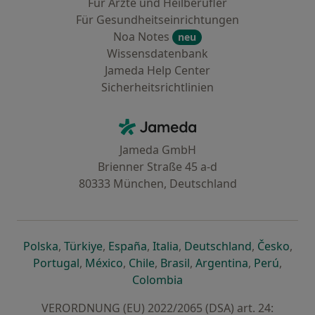
Für Ärzte und Heilberufler
Für Gesundheitseinrichtungen
Noa Notes
neu
Wissensdatenbank
Jameda Help Center
Sicherheitsrichtlinien
Kontakt
Jameda - Startseite
Jameda GmbH
Brienner Straße 45 a-d
80333 München, Deutschland
öffnet in einer neuen Registerkarte
öffnet in einer neuen Registerkarte
öffnet in einer neuen Registerk
öffnet in einer neuen Reg
öffnet in ei
öffn
Polska
,
Türkiye
,
España
,
Italia
,
Deutschland
,
Česko
,
öffnet in einer neuen Registerkarte
öffnet in einer neuen Registerkarte
öffnet in einer neuen Register
öffnet in einer neuen R
öffnet in ei
öffnet
Portugal
,
México
,
Chile
,
Brasil
,
Argentina
,
Perú
,
öffnet in einer neuen Re
Colombia
VERORDNUNG (EU) 2022/2065 (DSA) art. 24: