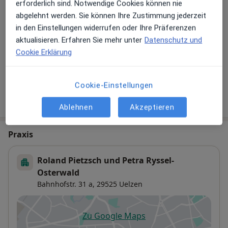
erforderlich sind. Notwendige Cookies können nie
Hinterlegen Sie kostenlos ein Portraitbild, Ihre
abgelehnt werden. Sie können Ihre Zustimmung jederzeit
Sprechzeiten und Leistungen. Dadurch werden Sie
in den Einstellungen widerrufen oder Ihre Präferenzen
besser gefunden. Lassen Sie sich außerdem bereits
aktualisieren. Erfahren Sie mehr unter
Datenschutz und
vor Veröffentlichung kostenfrei über neue
Cookie Erklärung
Patienten-Feedbacks per E-Mail informieren.
Cookie-Einstellungen
Jetzt als Arzt anmelden
Ablehnen
Akzeptieren
Praxis
Roland Pietzsch und Petra Ryssel-
Osterwald
Bahnhofstr. 31 a,
29525
Uelzen
Zu Google Maps
öffnet in einer neuen Registe