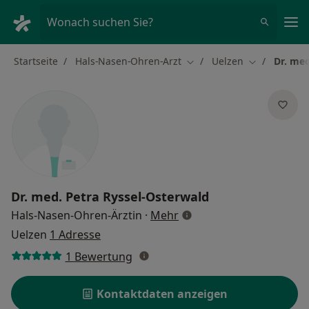
Ha
Wonach suchen Sie?
Startseite
Hals-Nasen-Ohren-Arzt
Uelzen
Dr. med
Stadt ändern
Stadt ändern
Dr. med.
Petra Ryssel-Osterwald
über Spezialisierungen
Hals-Nasen-Ohren-Ärztin
·
Mehr
Uelzen
1 Adresse
1 Bewertung
Kontaktdaten anzeigen