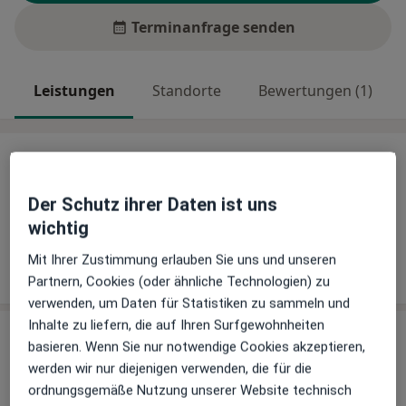
Terminanfrage senden
Leistungen
Standorte
Bewertungen (1)
Leistungen
Keine Informationen über Leistungen und Kosten
Der Schutz ihrer Daten ist uns
Auf diesem Profil wurden noch keine Informationen
wichtig
über Leistungen hinzugefügt.
Mit Ihrer Zustimmung erlauben Sie uns und unseren
Partnern, Cookies (oder ähnliche Technologien) zu
verwenden, um Daten für Statistiken zu sammeln und
Inhalte zu liefern, die auf Ihren Surfgewohnheiten
Sind Sie Dr. med. Petra Ryssel-Osterwald?
basieren. Wenn Sie nur notwendige Cookies akzeptieren,
Arzt-Info
werden wir nur diejenigen verwenden, die für die
ordnungsgemäße Nutzung unserer Website technisch