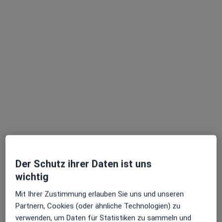
Dr. med. Najib Jawadi
Phlebologe, Gefäßchirurg
98 Bewertungen
Adresse 1
Adresse 2
Luise-Rainer-Str. 6-10, Düsseldorf
•
Zu Google Maps
Zentrum für Gefäßmedizin Dr. Najib Jawadi Facharzt für Gefäßchirurgie
Der Schutz ihrer Daten ist uns
Dieser Arzt bzw. diese Ärztin bietet keine Online-Terminbuchung an diesem Standort an.
wichtig
Terminanfrage senden
Mit Ihrer Zustimmung erlauben Sie uns und unseren
Partnern, Cookies (oder ähnliche Technologien) zu
verwenden, um Daten für Statistiken zu sammeln und