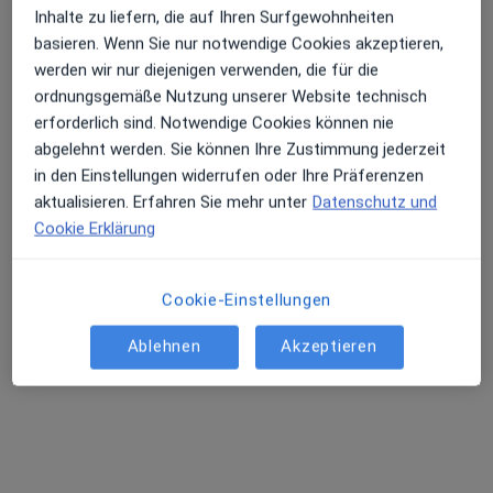
Ärzte und Heilberufler verfügbar
Inhalte zu liefern, die auf Ihren Surfgewohnheiten
basieren. Wenn Sie nur notwendige Cookies akzeptieren,
Diese Ärzte und Heilberufler befinden sich
werden wir nur diejenigen verwenden, die für die
außerhalb von Krefeld, Nordrhein-Westfalen in
ordnungsgemäße Nutzung unserer Website technisch
Gebieten nahe Ihrer Suche.
erforderlich sind. Notwendige Cookies können nie
abgelehnt werden. Sie können Ihre Zustimmung jederzeit
in den Einstellungen widerrufen oder Ihre Präferenzen
aktualisieren. Erfahren Sie mehr unter
Datenschutz und
Cookie Erklärung
Cookie-Einstellungen
Ablehnen
Akzeptieren
Privatpraxis Wieland Dietrich
Phlebologe, Hautarzt (Dermatologe), Allergologe
130 Bewertungen
Gervinusstr. 10, Essen
•
Zu Google Maps