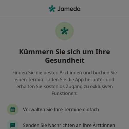
Ha
Phlebologe • Krefeld, Nordrhein-Westfalen
Filter & Sortierung
Zu Google Maps
Phlebologe in Krefeld: Termin buchen mit
Kümmern Sie sich um Ihre
jameda
Gesundheit
Finden Sie Phlebologen in Krefeld und buchen Sie
online ohne zusätzliche Kosten.
Finden Sie die besten Ärzt:innen und buchen Sie
Wie wir die Suchergebnisse sortieren
einen Termin. Laden Sie die App herunter und
erhalten Sie kostenlos Zugang zu exklusiven
Funktionen:
Verwalten Sie Ihre Termine einfach
Senden Sie Nachrichten an Ihre Ärzt:innen