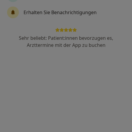
Dr. med. Ulrich Kusenack
Erhalten Sie Benachrichtigungen
Phlebologe, Gefäßchirurg, Allgemeinchirurg
67 Bewertungen
Sehr beliebt: Patient:innen bevorzugen es,
Adresse
Videosprechstunde
Arzttermine mit der App zu buchen
Königsallee 30, Düsseldorf
•
Zu Google Maps
Gefäßpraxis Dr. Kusenack
Privatpraxis
Dieser Arzt bzw. diese Ärztin bietet keine Online-Terminbuchung an diesem Standort an.
Terminanfrage senden