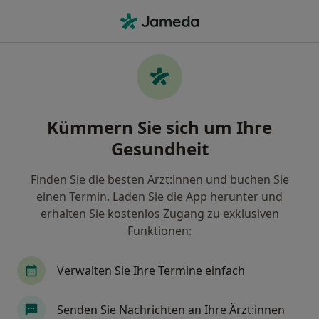
Ha
Physiotherapeut • Friedrichsfelde, Berlin, Berlin
Filter & Sortierung
Zu Google Maps
Physiotherapeuten in Berlin,
Kümmern Sie sich um Ihre
Friedrichsfelde
Gesundheit
Wie wir die Suchergebnisse sortieren
Finden Sie die besten Ärzt:innen und buchen Sie
einen Termin. Laden Sie die App herunter und
erhalten Sie kostenlos Zugang zu exklusiven
Funktionen:
Verwalten Sie Ihre Termine einfach
Anzeige
Senden Sie Nachrichten an Ihre Ärzt:innen