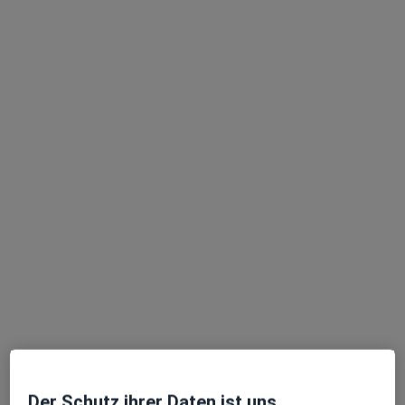
Physiotherapeutin, Heilpraktikerin für Physiotherapie
4 Bewertungen
Am Goldmannpark 24, Berlin
•
Zu Google Maps
Therapiezentrum Steinacker Ulrike Steinacker-Schinke Physiotherapeutin
Dieser Arzt bzw. diese Ärztin bietet keine Online-Terminbuchung an diesem Standort an.
Terminanfrage senden
Tom Gierlichs
·
Mehr
Physiotherapeut, Heilpraktiker
Der Schutz ihrer Daten ist uns