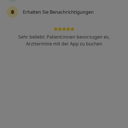
Gina Sigatschowa
Physiotherapeutin
Erhalten Sie Benachrichtigungen
103 Bewertungen
Steifensandstr. 3, Berlin
•
Zu Google Maps
Sehr beliebt: Patient:innen bevorzugen es,
Physiotherapie Sigatschowa
Arzttermine mit der App zu buchen
Dieser Arzt bzw. diese Ärztin bietet keine Online-Terminbuchung an diesem Standort an.
Terminanfrage senden
Magdalena Rahm