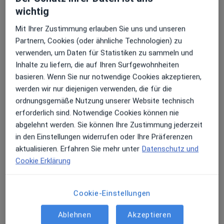
31 Bewertungen
wichtig
Mit Ihrer Zustimmung erlauben Sie uns und unseren
Zu Google
Partnern, Cookies (oder ähnliche Technologien) zu
Lydia-Rabinowitsch-Str 10 c, Berlin
•
Maps
verwenden, um Daten für Statistiken zu sammeln und
mikromakro Tom Gierlichs Heilpraktiker und Osteopathie
Inhalte zu liefern, die auf Ihren Surfgewohnheiten
Privatpraxis
basieren. Wenn Sie nur notwendige Cookies akzeptieren,
Dieser Arzt bzw. diese Ärztin bietet keine Online-Terminbuchung an diesem Standort an.
werden wir nur diejenigen verwenden, die für die
ordnungsgemäße Nutzung unserer Website technisch
Terminanfrage senden
erforderlich sind. Notwendige Cookies können nie
abgelehnt werden. Sie können Ihre Zustimmung jederzeit
in den Einstellungen widerrufen oder Ihre Präferenzen
aktualisieren. Erfahren Sie mehr unter
Datenschutz und
Ärzte und Heilberufler verfügbar
Cookie Erklärung
Diese Ärzte und Heilberufler befinden sich
außerhalb von Friedrichsfelde, Berlin, Berlin in
Cookie-Einstellungen
Gebieten nahe Ihrer Suche.
Ablehnen
Akzeptieren