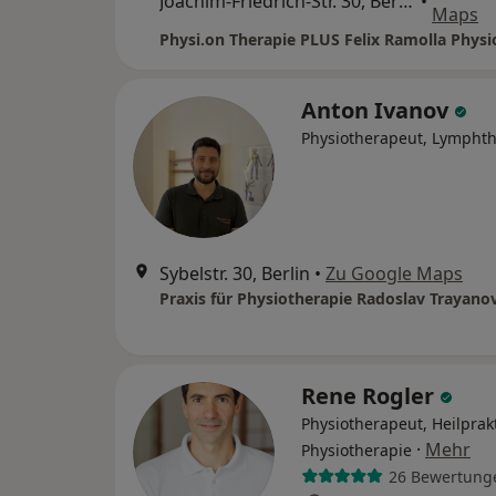
Joachim-Friedrich-Str. 30, Berlin
•
Maps
Physi.on Therapie PLUS Felix Ramolla Physi
Anton Ivanov
Physiotherapeut, Lympht
Sybelstr. 30, Berlin
•
Zu Google Maps
Praxis für Physiotherapie Radoslav Trayano
Rene Rogler
Physiotherapeut, Heilprakt
·
Mehr
Physiotherapie
26 Bewertung