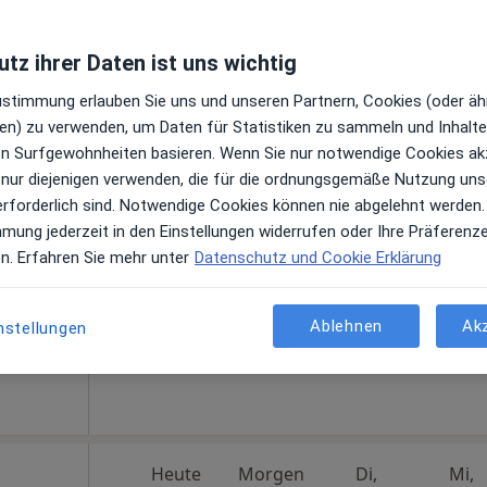
tz ihrer Daten ist uns wichtig
er
Heute
Morgen
Di,
Mi,
Zustimmung erlauben Sie uns und unseren Partnern, Cookies (oder äh
9 Aug
10 Aug
11 Aug
12 Aug
iker,
en) zu verwenden, um Daten für Statistiken zu sammeln und Inhalte 
ren Surfgewohnheiten basieren. Wenn Sie nur notwendige Cookies ak
gen
 nur diejenigen verwenden, die für die ordnungsgemäße Nutzung uns
Online-Terminbuchung nicht verfügbar
erforderlich sind. Notwendige Cookies können nie abgelehnt werden.
Terminanfrage senden
mmung jederzeit in den Einstellungen widerrufen oder Ihre Präferenz
chstunde
en. Erfahren Sie mehr unter
Datenschutz und Cookie Erklärung
aps
Ablehnen
Ak
nstellungen
Heute
Morgen
Di,
Mi,