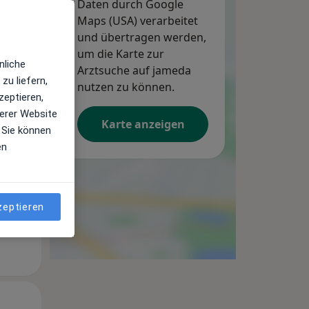
Daten durch Google
Maps (USA) verarbeitet
und übertragen werden,
um die Karte zur
Do,
Fr,
Sa,
nliche
13 Aug
Arztsuche auf jameda
14 Aug
15 Aug
zu liefern,
nutzen zu können.
zeptieren,
erer Website
Karte anzeigen
 Sie können
en
zeptieren
Do,
Fr,
Sa,