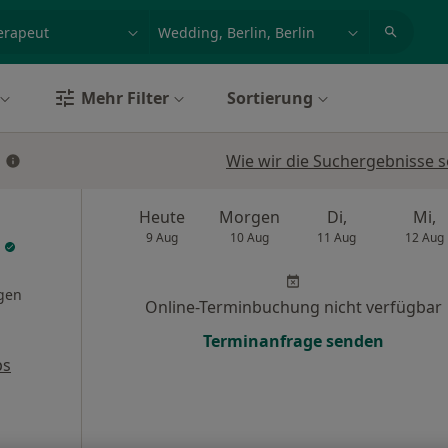
et, Erkrankung, Name
z.B. Berlin
Mehr Filter
Sortierung
Wie wir die Suchergebnisse s
Heute
Morgen
Di,
Mi,
9 Aug
10 Aug
11 Aug
12 Aug
a
gen
Online-Terminbuchung nicht verfügbar
Terminanfrage senden
ps