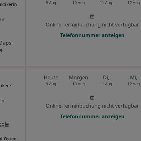
9 Aug
10 Aug
11 Aug
12 Aug
·
ktikerin
en
Online-Terminbuchung nicht verfügbar
Telefonnummer anzeigen
 Maps
ie
Heute
Morgen
Di,
Mi,
9 Aug
10 Aug
11 Aug
12 Aug
·
tiker
en
Online-Terminbuchung nicht verfügbar
Telefonnummer anzeigen
ogle
mikromakro Tom Gierlichs Heilpraktiker und Osteopathie