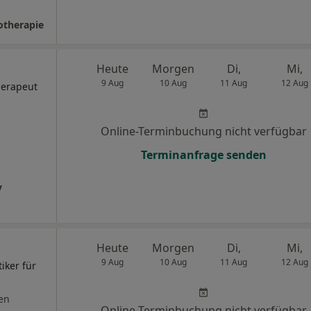
otherapie
Heute
Morgen
Di,
Mi,
9 Aug
10 Aug
11 Aug
12 Aug
herapeut
Online-Terminbuchung nicht verfügbar
Terminanfrage senden
v
Heute
Morgen
Di,
Mi,
9 Aug
10 Aug
11 Aug
12 Aug
iker für
en
Online-Terminbuchung nicht verfügbar