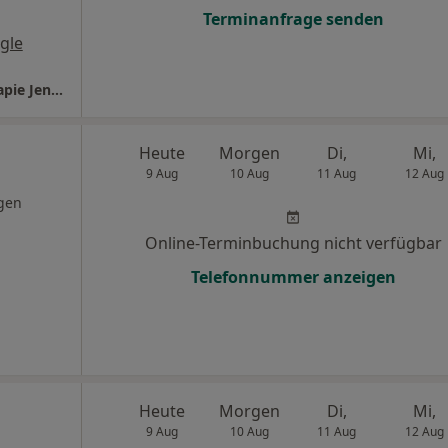
Terminanfrage senden
gle
Therapiezentrum für Sport- und Physiotherapie Jens Köstler
Heute
Morgen
Di,
Mi,
9 Aug
10 Aug
11 Aug
12 Aug
gen
Online-Terminbuchung nicht verfügbar
Telefonnummer anzeigen
Heute
Morgen
Di,
Mi,
9 Aug
10 Aug
11 Aug
12 Aug