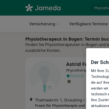
Fachgebi
Versicherung
Verfügbare Termine
Physiotherapeut in Bogen: Termin bu
Finden Sie Physiotherapeuten in Bogen und b
zusätzliche Kosten.
Der Schu
Astrid Früchtl
Physiotherapeutin
Mit Ihrer 
1 Bewertung
Technologi
die auf Ih
werden wir
technisch 
Thalmaierstr. 1, Straubing
•
Zu Google 
Ihre Zusti
aktualisier