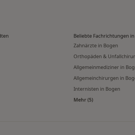
dten
Beliebte Fachrichtungen i
Zahnärzte in Bogen
Orthopäden & Unfallchiru
Allgemeinmediziner in Bo
Allgemeinchirurgen in Bo
Internisten in Bogen
Mehr (5)
euten in den beliebtesten Städten
Mehr in der Kategori