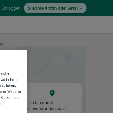
Einloggen
Sind Sie Ärztin oder Arzt?
se
Mi,
Do,
Fr,
12 Aug
13 Aug
14 Aug
nliche
zu liefern,
zeptieren,
erer Website
 Sie können
Ich bin damit
en
einverstanden, dass