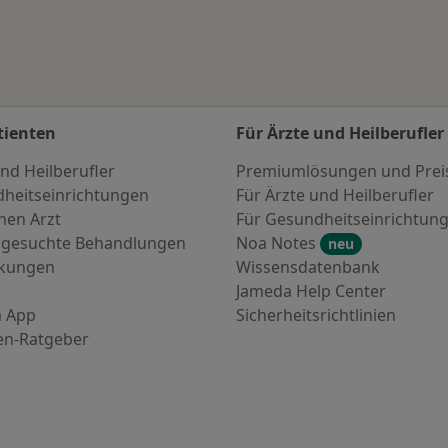
tienten
Für Ärzte und Heilberufler
nd Heilberufler
Premiumlösungen und Prei
heitseinrichtungen
Für Ärzte und Heilberufler
nen Arzt
Für Gesundheitseinrichtun
 gesuchte Behandlungen
Noa Notes
neu
nkungen
Wissensdatenbank
Jameda Help Center
 App
Sicherheitsrichtlinien
en-Ratgeber