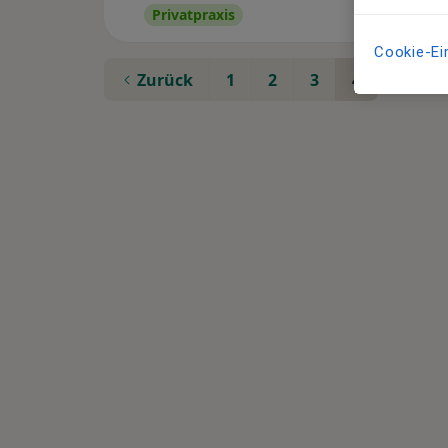
Privatpraxis
Cookie-Ei
Zurück
1
2
3
4