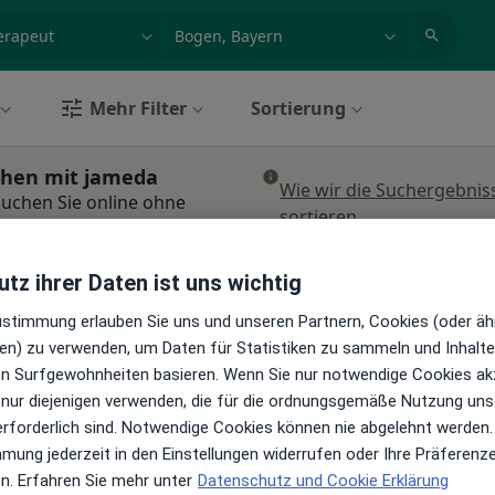
et, Erkrankung, Name
z.B. Berlin
Mehr Filter
Sortierung
chen mit jameda
Wie wir die Suchergebnis
uchen Sie online ohne
sortieren
tz ihrer Daten ist uns wichtig
Heute
Morgen
Mo,
Di,
8 Aug
9 Aug
10 Aug
11 Aug
Zustimmung erlauben Sie uns und unseren Partnern, Cookies (oder äh
en) zu verwenden, um Daten für Statistiken zu sammeln und Inhalte 
ren Surfgewohnheiten basieren. Wenn Sie nur notwendige Cookies ak
Online-Terminbuchung nicht verfügbar
 nur diejenigen verwenden, die für die ordnungsgemäße Nutzung uns
Terminanfrage senden
erforderlich sind. Notwendige Cookies können nie abgelehnt werden.
Maps
mmung jederzeit in den Einstellungen widerrufen oder Ihre Präferenz
Praxis für Physiotherapie und Ernährungsberatung Astrid Früchtl
en. Erfahren Sie mehr unter
Datenschutz und Cookie Erklärung