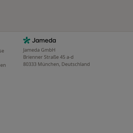
Kontakt
Jameda - Startseite
Jameda GmbH
se
Brienner Straße 45 a-d
80333 München, Deutschland
gen