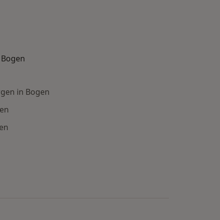
n Bogen
rgen in Bogen
gen
gen
e: Beliebte Fachrichtungen in Bogen