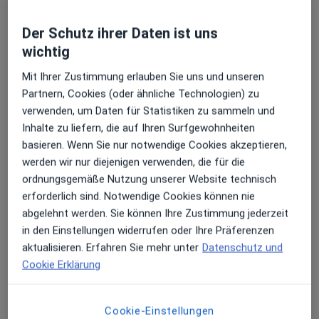
Der Schutz ihrer Daten ist uns
wichtig
Mit Ihrer Zustimmung erlauben Sie uns und unseren
Partnern, Cookies (oder ähnliche Technologien) zu
verwenden, um Daten für Statistiken zu sammeln und
Inhalte zu liefern, die auf Ihren Surfgewohnheiten
Neu auf jameda
basieren. Wenn Sie nur notwendige Cookies akzeptieren,
Dominik Lang
werden wir nur diejenigen verwenden, die für die
Physiotherapeut, Osteopath, Heilpraktiker
ordnungsgemäße Nutzung unserer Website technisch
2 Bewertungen
erforderlich sind. Notwendige Cookies können nie
abgelehnt werden. Sie können Ihre Zustimmung jederzeit
Zu Google
in den Einstellungen widerrufen oder Ihre Präferenzen
Zöpfiwasenweg 20, Gunzenhausen
•
Maps
aktualisieren. Erfahren Sie mehr unter
Datenschutz und
Praxis Dominik Lang Osteopathie
Cookie Erklärung
Privatpraxis
Dieser Arzt bzw. diese Ärztin bietet keine Online-Terminbuchung an diesem Standort an.
Cookie-Einstellungen