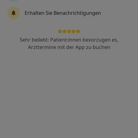
Carl Walter
Erhalten Sie Benachrichtigungen
Physiotherapeut, Masseur
41 Bewertungen
Sehr beliebt: Patient:innen bevorzugen es,
Atzelsberger Str. 26, Marloffstein
•
Zu Google Maps
Arzttermine mit der App zu buchen
Praxis Carl Walter Physiotherapie /Osteopathie
Privatpraxis
Dieser Arzt bzw. diese Ärztin bietet keine Online-Terminbuchung an diesem Standort an.
Terminanfrage senden