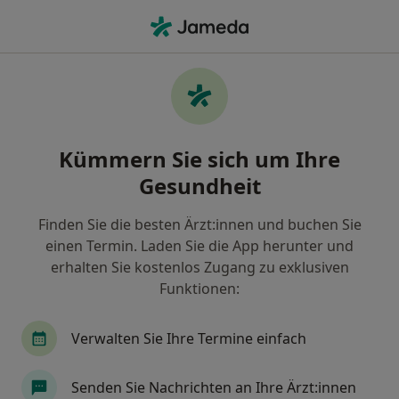
Ha
Physiotherapeut • Bubenreuth, Bayern
Filter & Sortierung
Zu Google Maps
Physiotherapeut in Bubenreuth: Termin
Kümmern Sie sich um Ihre
buchen mit jameda
Gesundheit
Finden Sie Physiotherapeuten in Bubenreuth und
buchen Sie online ohne zusätzliche Kosten.
Finden Sie die besten Ärzt:innen und buchen Sie
Wie wir die Suchergebnisse sortieren
einen Termin. Laden Sie die App herunter und
erhalten Sie kostenlos Zugang zu exklusiven
Funktionen:
Verwalten Sie Ihre Termine einfach
Senden Sie Nachrichten an Ihre Ärzt:innen