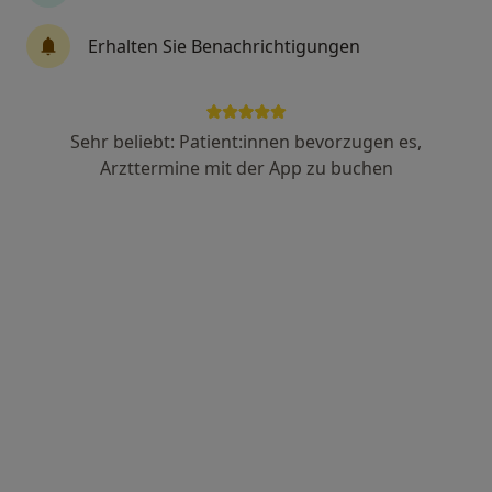
Adam-Ries-Str. 4, Chemnitz
•
Zu Google Maps
Erhalten Sie Benachrichtigungen
Physiotherapie AthletiX Tim Drechsel Physiotherapeut
Privatpraxis
Dieser Arzt bzw. diese Ärztin bietet keine Online-Terminbuchung an diesem Standort an.
Sehr beliebt: Patient:innen bevorzugen es,
Arzttermine mit der App zu buchen
Terminanfrage senden
Maxim Batjuta
Physiotherapeut