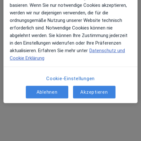
basieren. Wenn Sie nur notwendige Cookies akzeptieren,
werden wir nur diejenigen verwenden, die für die
ordnungsgemäße Nutzung unserer Website technisch
Alexej Bartle
erforderlich sind. Notwendige Cookies können nie
abgelehnt werden. Sie können Ihre Zustimmung jederzeit
Physiotherapeut
in den Einstellungen widerrufen oder Ihre Präferenzen
13 Bewertungen
aktualisieren. Erfahren Sie mehr unter
Datenschutz und
Cookie Erklärung
Reichsstr. 1, Plauen
•
Zu Google Maps
Physio vital Praxis Alexej Bartle Physiotherapie
Cookie-Einstellungen
Dieser Arzt bzw. diese Ärztin bietet keine Online-Terminbuchung an diesem Standort an.
Ablehnen
Akzeptieren
Terminanfrage senden