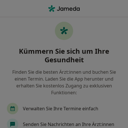
Ha
Physiotherapeut • Helbersdorf, Chemnitz, Sachsen
Filter & Sortierung
Zu Google Maps
Physiotherapeuten in Chemnitz,
Kümmern Sie sich um Ihre
Helbersdorf
Gesundheit
Wie wir die Suchergebnisse sortieren
Finden Sie die besten Ärzt:innen und buchen Sie
einen Termin. Laden Sie die App herunter und
erhalten Sie kostenlos Zugang zu exklusiven
Funktionen:
Verwalten Sie Ihre Termine einfach
Tim Drechsel
Senden Sie Nachrichten an Ihre Ärzt:innen
Physiotherapeut