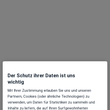
Berbisdorfer Str. 68, Chemnitz
•
Zu Google Maps
Privatpraxis Katrin Welz Physiotherapie
Privatpraxis
Dieser Arzt bzw. diese Ärztin bietet keine Online-Terminbuchung an diesem Standort an.
Terminanfrage senden
Ärzte und Heilberufler verfügbar
Diese Ärzte und Heilberufler befinden sich
außerhalb von Helbersdorf, Chemnitz, Sachsen in
Der Schutz ihrer Daten ist uns
Gebieten nahe Ihrer Suche.
wichtig
Mit Ihrer Zustimmung erlauben Sie uns und unseren
Partnern, Cookies (oder ähnliche Technologien) zu
verwenden, um Daten für Statistiken zu sammeln und
Inhalte zu liefern, die auf Ihren Surfgewohnheiten