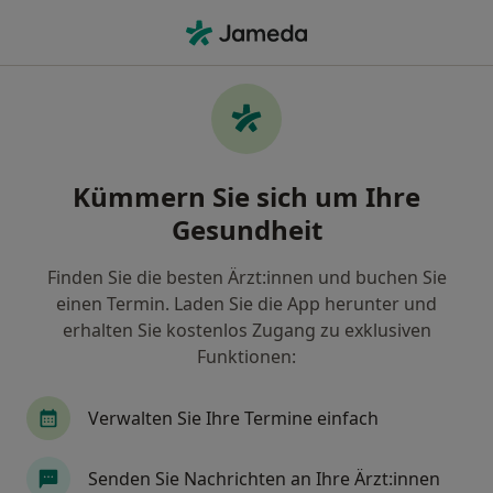
Ha
Physiotherapeut • Goseburg, Lüneburg, Niedersachsen
Filter & Sortierung
Zu Google Maps
Physiotherapeuten in Lüneburg,
Kümmern Sie sich um Ihre
Goseburg
Gesundheit
Wie wir die Suchergebnisse sortieren
Finden Sie die besten Ärzt:innen und buchen Sie
einen Termin. Laden Sie die App herunter und
erhalten Sie kostenlos Zugang zu exklusiven
Funktionen:
Verwalten Sie Ihre Termine einfach
Lukas Göbel
Senden Sie Nachrichten an Ihre Ärzt:innen
Physiotherapeut