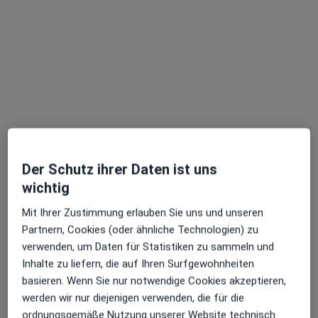
Zu Google
Dahlenburger Landstr. 69 a, Lüneburg
•
Maps
Praxis Iris Schröder Physiotherapie
Dieser Arzt bzw. diese Ärztin bietet keine Online-Terminbuchung an diesem Standort an.
Terminanfrage senden
Der Schutz ihrer Daten ist uns
Ärzte und Heilberufler verfügbar
wichtig
Diese Ärzte und Heilberufler befinden sich
Mit Ihrer Zustimmung erlauben Sie uns und unseren
außerhalb von Goseburg, Lüneburg, Niedersachsen
Partnern, Cookies (oder ähnliche Technologien) zu
in Gebieten nahe Ihrer Suche.
verwenden, um Daten für Statistiken zu sammeln und
Inhalte zu liefern, die auf Ihren Surfgewohnheiten
basieren. Wenn Sie nur notwendige Cookies akzeptieren,
werden wir nur diejenigen verwenden, die für die
ordnungsgemäße Nutzung unserer Website technisch