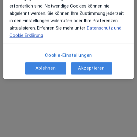
erforderlich sind. Notwendige Cookies können nie
abgelehnt werden. Sie können Ihre Zustimmung jederzeit
in den Einstellungen widerrufen oder Ihre Präferenzen
aktualisieren. Erfahren Sie mehr unter
Datenschutz und
Matthias Baum
Cookie Erklärung
·
Mehr
Physiotherapeut, Heilpraktiker
70 Bewertungen
Cookie-Einstellungen
Ablehnen
Akzeptieren
Adresse
Videosprechstunde
Friedensallee 51, Hamburg
•
Zu Google Maps
Gesundheitspraxis Altona
Dieser Arzt bzw. diese Ärztin bietet keine Online-Terminbuchung an diesem Standort an.
Terminanfrage senden