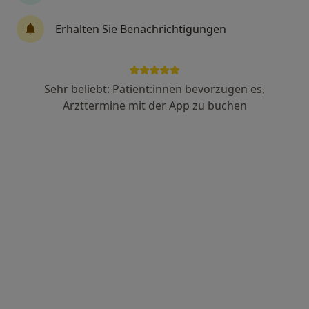
Barckhausenstr. 50, Lüneburg
•
Zu Google Maps
Erhalten Sie Benachrichtigungen
Praxis Lukas Göbel Physiotherapeut
Privatpraxis
Dieser Arzt bzw. diese Ärztin bietet keine Online-Terminbuchung an diesem Standort an.
Sehr beliebt: Patient:innen bevorzugen es,
Arzttermine mit der App zu buchen
Terminanfrage senden
Thomas Kellmer
Physiotherapeut
47 Bewertungen