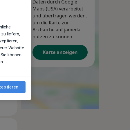
Daten durch Google
Maps (USA) verarbeitet
und übertragen werden,
um die Karte zur
nliche
Arztsuche auf jameda
zu liefern,
Mi,
Do,
Fr,
nutzen zu können.
zeptieren,
12 Aug
13 Aug
14 Aug
erer Website
Karte anzeigen
 Sie können
en
zeptieren
Mi,
Do,
Fr,