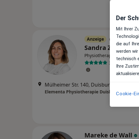
Der Schu
Mit Ihrer 
Technologi
Anzeige
die auf Ih
Sandra Zigan
werden wir
Physiotherapeutin
technisch 
3 Bewertunge
Ihre Zusti
aktualisier
Mülheimer Str. 140, Duisburg
•
Zu Goog
Elementa Physiotherapie Duisburg
Cookie-Ei
Mareke de Wall