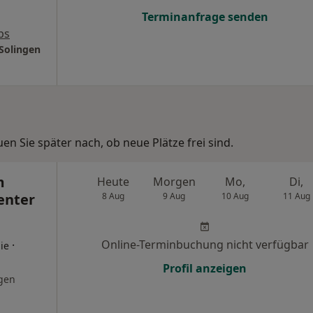
Terminanfrage senden
ps
Solingen
n Sie später nach, ob neue Plätze frei sind.
m
Heute
Morgen
Mo,
Di,
enter
8 Aug
9 Aug
10 Aug
11 Aug
Online-Terminbuchung nicht verfügbar
·
ie
Profil anzeigen
gen