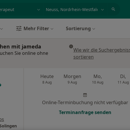
et, Erkrankung, Name
z.B. Berlin
Mehr Filter
Sortierung
chen mit jameda
Wie wir die Suchergebnis
uchen Sie online ohne
sortieren
Heute
Morgen
Mo,
Di,
8 Aug
9 Aug
10 Aug
11 Aug
Online-Terminbuchung nicht verfügbar
Terminanfrage senden
ps
Solingen