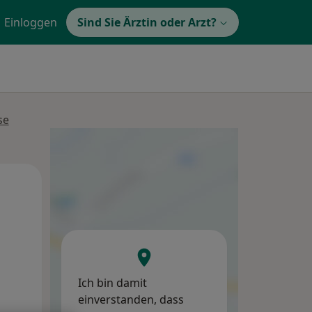
Einloggen
Sind Sie Ärztin oder Arzt?
se
Mi,
Do,
Fr,
12 Aug
13 Aug
14 Aug
Ich bin damit
einverstanden, dass