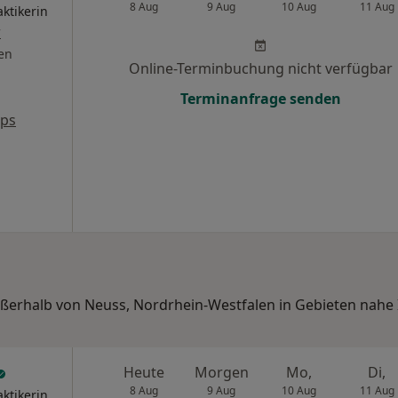
8 Aug
9 Aug
10 Aug
11 Aug
ktikerin
r
en
Online-Terminbuchung nicht verfügbar
Terminanfrage senden
aps
außerhalb von Neuss, Nordrhein-Westfalen in Gebieten nahe 
Heute
Morgen
Mo,
Di,
8 Aug
9 Aug
10 Aug
11 Aug
ktikerin