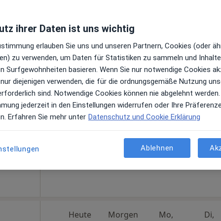
tz ihrer Daten ist uns wichtig
Zustimmung erlauben Sie uns und unseren Partnern, Cookies (oder äh
en) zu verwenden, um Daten für Statistiken zu sammeln und Inhalte 
Heute
Morgen
Mo,
Di,
ren Surfgewohnheiten basieren. Wenn Sie nur notwendige Cookies ak
8 Aug
9 Aug
10 Aug
11 Aug
 nur diejenigen verwenden, die für die ordnungsgemäße Nutzung uns
erforderlich sind. Notwendige Cookies können nie abgelehnt werden.
n
mmung jederzeit in den Einstellungen widerrufen oder Ihre Präferenz
Online-Terminbuchung nicht verfügbar
en. Erfahren Sie mehr unter
Datenschutz und Cookie Erklärung
Terminanfrage senden
le Maps
Ablehnen
Ak
nstellungen
Heute
Morgen
Mo,
Di,