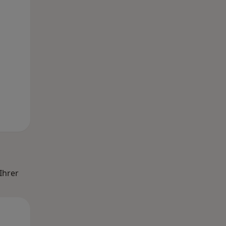
12 Aug
13 Aug
14 Aug
Ihrer
Mi,
Do,
Fr,
12 Aug
13 Aug
14 Aug