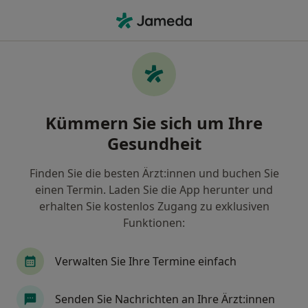
Ha
Physiotherapeut • Plieningen, Stuttgart, Baden-Württemberg
Filter & Sortierung
Zu Google Maps
Physiotherapeuten in Stuttgart,
Kümmern Sie sich um Ihre
Plieningen
Gesundheit
Wie wir die Suchergebnisse sortieren
Finden Sie die besten Ärzt:innen und buchen Sie
einen Termin. Laden Sie die App herunter und
erhalten Sie kostenlos Zugang zu exklusiven
Funktionen:
Verwalten Sie Ihre Termine einfach
Benjamin Friz
Senden Sie Nachrichten an Ihre Ärzt:innen
Physiotherapeut