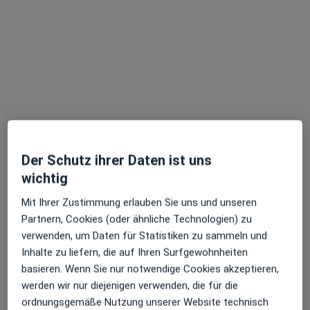
Mateusz Karauda
Physiotherapeut, Heilpraktiker, Heilpraktiker für
Physiotherapie
90 Bewertungen
Hagäckerstr. 4, Ostfildern
•
Zu Google Maps
Karauda Physiotherapie - Privatpraxis für Physiotherapie & Heilpraktikerpraxis
Privatpraxis
Dieser Arzt bzw. diese Ärztin bietet keine Online-Terminbuchung an diesem Standort an.
Der Schutz ihrer Daten ist uns
wichtig
Terminanfrage senden
Mit Ihrer Zustimmung erlauben Sie uns und unseren
Partnern, Cookies (oder ähnliche Technologien) zu
verwenden, um Daten für Statistiken zu sammeln und
Ärzte und Heilberufler verfügbar
Inhalte zu liefern, die auf Ihren Surfgewohnheiten
Diese Ärzte und Heilberufler befinden sich
basieren. Wenn Sie nur notwendige Cookies akzeptieren,
außerhalb von Plieningen, Stuttgart, Baden-
werden wir nur diejenigen verwenden, die für die
Württemberg in Gebieten nahe Ihrer Suche.
ordnungsgemäße Nutzung unserer Website technisch