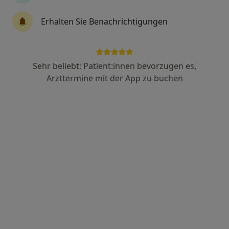
37 Bewertungen
Erhalten Sie Benachrichtigungen
Zimmermannstr. 12, Stuttgart
•
Zu Google Maps
Praxis Benjamin Friz Physiotherapie
Sehr beliebt: Patient:innen bevorzugen es,
Privatpraxis
Arzttermine mit der App zu buchen
Dieser Arzt bzw. diese Ärztin bietet keine Online-Terminbuchung an diesem Standort an.
Terminanfrage senden
Steffen Klumpp