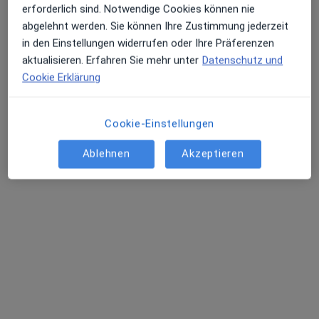
erforderlich sind. Notwendige Cookies können nie
abgelehnt werden. Sie können Ihre Zustimmung jederzeit
in den Einstellungen widerrufen oder Ihre Präferenzen
aktualisieren. Erfahren Sie mehr unter
Datenschutz und
Cookie Erklärung
Cookie-Einstellungen
Sandra Stolfi
Ablehnen
Akzeptieren
·
Mehr
Physiotherapeutin, Heilpraktikerin
15 Bewertungen
Zu Google
Niklastorstraße 34, Marbach am Neckar
•
Maps
Sandra Stolfi - Praxis für mehr Gesundheit
Privatpraxis
Dieser Arzt bzw. diese Ärztin bietet keine Online-Terminbuchung an diesem Standort an.