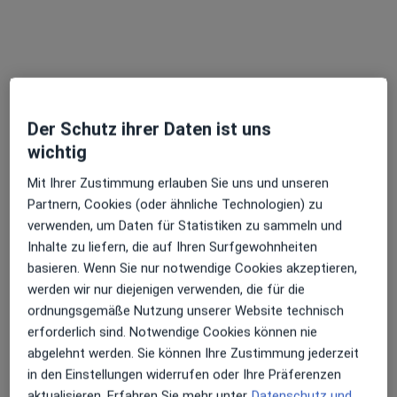
Dieser Arzt bzw. diese Ärztin bietet keine Online-Terminbuchung an diesem Standort an.
Terminanfrage senden
Der Schutz ihrer Daten ist uns
wichtig
Mit Ihrer Zustimmung erlauben Sie uns und unseren
Partnern, Cookies (oder ähnliche Technologien) zu
verwenden, um Daten für Statistiken zu sammeln und
Stephanie Thielen
Inhalte zu liefern, die auf Ihren Surfgewohnheiten
basieren. Wenn Sie nur notwendige Cookies akzeptieren,
Physiotherapeutin
werden wir nur diejenigen verwenden, die für die
Marktstr. 1 a, Kell am See
•
Zu Google Maps
ordnungsgemäße Nutzung unserer Website technisch
PhysioKonzept Kell am See Ines Geibel-Pazen
erforderlich sind. Notwendige Cookies können nie
Dieser Arzt bzw. diese Ärztin bietet keine Online-Terminbuchung an diesem Standort an.
abgelehnt werden. Sie können Ihre Zustimmung jederzeit
in den Einstellungen widerrufen oder Ihre Präferenzen
Terminanfrage senden
aktualisieren. Erfahren Sie mehr unter
Datenschutz und