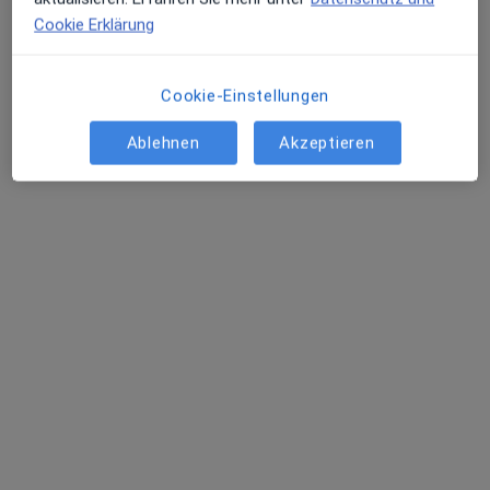
Cookie Erklärung
Cookie-Einstellungen
Ablehnen
Akzeptieren
Lena Schreiner
Physiotherapeutin
Marktstr. 1 a, Kell am See
•
Zu Google Maps
PhysioKonzept Kell am See Ines Geibel-Pazen
Dieser Arzt bzw. diese Ärztin bietet keine Online-Terminbuchung an diesem Standort an.
Terminanfrage senden