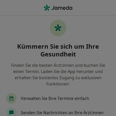
Ha
Physiotherapeut • Trier, Rheinland-Pfalz
Filter & Sortierung
Zu Google Maps
Physiotherapeut in Trier: Termin buchen
Kümmern Sie sich um Ihre
mit jameda
Gesundheit
Finden Sie Physiotherapeuten in Trier und buchen
Sie online ohne zusätzliche Kosten.
Finden Sie die besten Ärzt:innen und buchen Sie
Wie wir die Suchergebnisse sortieren
einen Termin. Laden Sie die App herunter und
erhalten Sie kostenlos Zugang zu exklusiven
Funktionen:
Verwalten Sie Ihre Termine einfach
Senden Sie Nachrichten an Ihre Ärzt:innen