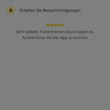
Thomas Verfürth
Erhalten Sie Benachrichtigungen
Physiotherapeut
An der Ziegelei 61, Trier
•
Zu Google Maps
Thomas Verfürth und Tina Harig
Sehr beliebt: Patient:innen bevorzugen es,
Dieser Arzt bzw. diese Ärztin bietet keine Online-Terminbuchung an diesem Standort an.
Arzttermine mit der App zu buchen
Terminanfrage senden
Christina Rollinger
Physiotherapeutin