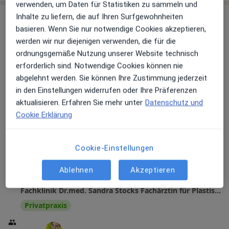
verwenden, um Daten für Statistiken zu sammeln und
Inhalte zu liefern, die auf Ihren Surfgewohnheiten
basieren. Wenn Sie nur notwendige Cookies akzeptieren,
werden wir nur diejenigen verwenden, die für die
ordnungsgemäße Nutzung unserer Website technisch
erforderlich sind. Notwendige Cookies können nie
abgelehnt werden. Sie können Ihre Zustimmung jederzeit
in den Einstellungen widerrufen oder Ihre Präferenzen
Fachklinik Dr.med. Sandra Stocks
aktualisieren. Erfahren Sie mehr unter
Datenschutz und
Fachärztin für Plastische- und
Cookie Erklärung
Ästhetische Chirurgie
Plastische Chirurgie
12 Bewertungen
Cookie-Einstellungen
Ablehnen
Akzeptieren
Huttropstr. 60, Essen
•
Zu Google Maps
Fachklinik Dr.med. Sandra Stocks Fachärztin für Plastische- und Ästhetische Chirurgie
Privatpraxis