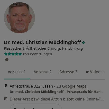
Dr. med. Christian Möcklinghoff
Plastischer & Ästhetischer Chirurg, Handchirurg
659 Bewertungen
Adresse 1
Adresse 2
Adresse 3
Videospr
Alfredstraße 322, Essen
•
Zu Google Maps
Dr. med. Christian Möcklinghoff - Privatpraxis für Handerkrankungen
Dieser Arzt bzw. diese Ärztin bietet keine Online-Terminbuchung an diesem Standort an.