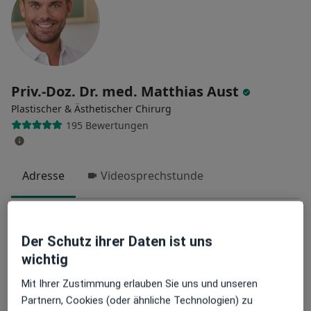
Priv.-Doz. Dr. med. Matthias Aust
Plastischer & Ästhetischer Chirurg
195 Bewertungen
Adresse
Videosprechstunde
Krengelstr. 8, Dinslaken
•
Zu Google Maps
Praxis Dinslaken PD Dr.med. Matthias Aust Facharzt für Plastische- und Ästhestische Chirurgie
Der Schutz ihrer Daten ist uns
Dieser Arzt bzw. diese Ärztin bietet keine Online-Terminbuchung an diesem Standort an.
wichtig
Terminanfrage senden
Mit Ihrer Zustimmung erlauben Sie uns und unseren
Partnern, Cookies (oder ähnliche Technologien) zu