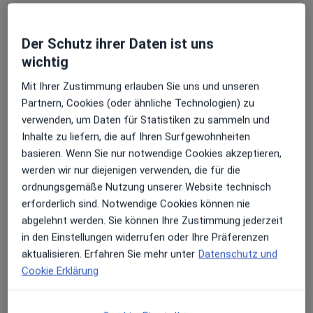
Marco Gregori
·
Mehr
Plastischer & Ästhetischer Chirurg
Der Schutz ihrer Daten ist uns
108 Bewertungen
wichtig
Mit Ihrer Zustimmung erlauben Sie uns und unseren
Hochstr. 31, Frankfurt
•
Zu Google Maps
Partnern, Cookies (oder ähnliche Technologien) zu
Marco Gregori - Ästhetische Chirurgie
verwenden, um Daten für Statistiken zu sammeln und
Privatpraxis
Inhalte zu liefern, die auf Ihren Surfgewohnheiten
Dieser Arzt bzw. diese Ärztin bietet keine Online-Terminbuchung an diesem Standort an.
basieren. Wenn Sie nur notwendige Cookies akzeptieren,
werden wir nur diejenigen verwenden, die für die
Terminanfrage senden
ordnungsgemäße Nutzung unserer Website technisch
erforderlich sind. Notwendige Cookies können nie
abgelehnt werden. Sie können Ihre Zustimmung jederzeit
in den Einstellungen widerrufen oder Ihre Präferenzen
aktualisieren. Erfahren Sie mehr unter
Datenschutz und
Cookie Erklärung