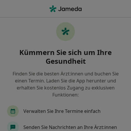
Ha
Plastischer & Ästhetischer Chirurg • Fechenheim, Frankfurt, Hessen
Filter & Sortierung
Zu Google Maps
Plastische & Ästhetische Chirurgen in
Kümmern Sie sich um Ihre
Frankfurt, Fechenheim
Gesundheit
Wie wir die Suchergebnisse sortieren
Finden Sie die besten Ärzt:innen und buchen Sie
einen Termin. Laden Sie die App herunter und
erhalten Sie kostenlos Zugang zu exklusiven
Funktionen:
Verwalten Sie Ihre Termine einfach
Anzeige
Senden Sie Nachrichten an Ihre Ärzt:innen