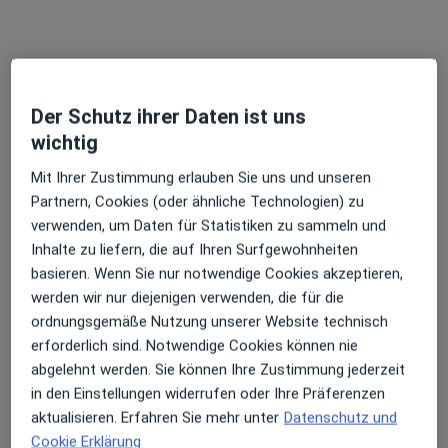
Der Schutz ihrer Daten ist uns
Marco Gregori
wichtig
·
Mehr
Plastischer & Ästhetischer Chirurg
108 Bewertungen
Mit Ihrer Zustimmung erlauben Sie uns und unseren
Partnern, Cookies (oder ähnliche Technologien) zu
verwenden, um Daten für Statistiken zu sammeln und
Hochstr. 31, Frankfurt
•
Zu Google Maps
Inhalte zu liefern, die auf Ihren Surfgewohnheiten
Marco Gregori - Ästhetische Chirurgie
basieren. Wenn Sie nur notwendige Cookies akzeptieren,
Privatpraxis
werden wir nur diejenigen verwenden, die für die
Dieser Arzt bzw. diese Ärztin bietet keine Online-Terminbuchung an diesem Standort an.
ordnungsgemäße Nutzung unserer Website technisch
erforderlich sind. Notwendige Cookies können nie
Terminanfrage senden
abgelehnt werden. Sie können Ihre Zustimmung jederzeit
in den Einstellungen widerrufen oder Ihre Präferenzen
aktualisieren. Erfahren Sie mehr unter
Datenschutz und
Cookie Erklärung