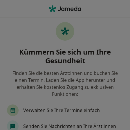
Ha
Plastischer & Ästhetischer Chirurg • Innenstadt I, Frankfurt, Hessen
Filter & Sortierung
Zu Google Maps
Plastische & Ästhetische Chirurgen in
Kümmern Sie sich um Ihre
Frankfurt, Innenstadt I
Gesundheit
Wie wir die Suchergebnisse sortieren
Finden Sie die besten Ärzt:innen und buchen Sie
einen Termin. Laden Sie die App herunter und
erhalten Sie kostenlos Zugang zu exklusiven
Funktionen:
Verwalten Sie Ihre Termine einfach
Anzeige
Senden Sie Nachrichten an Ihre Ärzt:innen