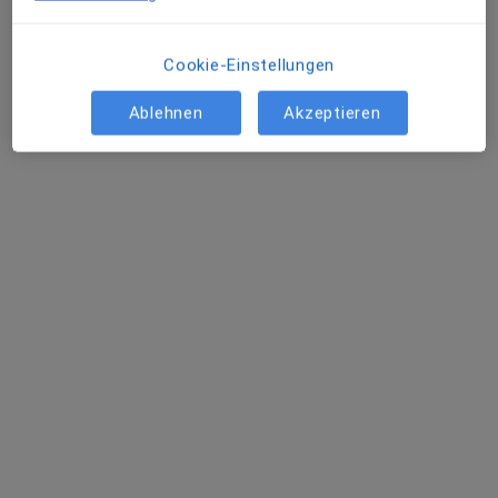
Cookie-Einstellungen
Ablehnen
Akzeptieren
Oliver Ruiz
Plastischer & Ästhetischer Chirurg
35 Bewertungen
Am Hauptbahnhof 12, Frankfurt
•
Zu Google Maps
novoLinea Privatklinik Klinik für Plastische und Ästhetische Chirurgie
Dieser Arzt bzw. diese Ärztin bietet keine Online-Terminbuchung an diesem Standort an.
Terminanfrage senden