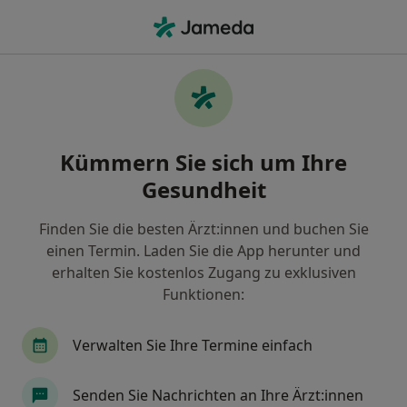
Ha
Plastischer & Ästhetischer Chirurg • Leimen, Baden-Württemberg
Filter & Sortierung
Zu Google Maps
Plastischer & Ästhetischer Chirurg in
Kümmern Sie sich um Ihre
Leimen: Termin buchen mit jameda
Gesundheit
Finden Sie Plastische & Ästhetische Chirurgen in
Leimen und buchen Sie online ohne zusätzliche
Finden Sie die besten Ärzt:innen und buchen Sie
Kosten.
einen Termin. Laden Sie die App herunter und
Wie wir die Suchergebnisse sortieren
erhalten Sie kostenlos Zugang zu exklusiven
Funktionen:
Verwalten Sie Ihre Termine einfach
Senden Sie Nachrichten an Ihre Ärzt:innen