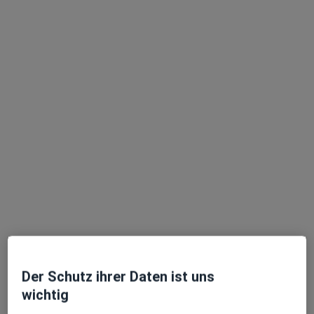
Anzeige
Dr. med. Manuel Hrabowski
·
Mehr
Plastischer & Ästhetischer Chirurg
373 Bewertungen
Mollstr. 45, Mannheim
•
Zu Google Maps
Mannheimer Klinik für Plastische Chirurgie
Dieser Arzt bzw. diese Ärztin bietet keine Online-Terminbuchung an diesem Standort an.
Terminanfrage senden
Der Schutz ihrer Daten ist uns
wichtig