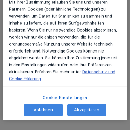
Mit Ihrer Zustimmung erlauben Sie uns und unseren
Partnern, Cookies (oder ähnliche Technologien) zu
verwenden, um Daten für Statistiken zu sammeln und
Inhalte zu liefern, die auf Ihren Surfgewohnheiten
basieren. Wenn Sie nur notwendige Cookies akzeptieren,
werden wir nur diejenigen verwenden, die für die
Dr. med. Christoph Czermak
ordnungsgemäße Nutzung unserer Website technisch
Plastischer & Ästhetischer Chirurg, Handchirurg
erforderlich sind. Notwendige Cookies können nie
294 Bewertungen
abgelehnt werden. Sie können Ihre Zustimmung jederzeit
in den Einstellungen widerrufen oder Ihre Präferenzen
aktualisieren. Erfahren Sie mehr unter
Datenschutz und
Adresse 1
Adresse 2
Cookie Erklärung
Max-Reger-Str. 5, Heidelberg
•
Zu Google Maps
Cookie-Einstellungen
PD Dr. med. Michael Pelzer Dr. med. Christoph Czermak
Ablehnen
Akzeptieren
Dieser Arzt bzw. diese Ärztin bietet keine Online-Terminbuchung an diesem Standort an.
Terminanfrage senden